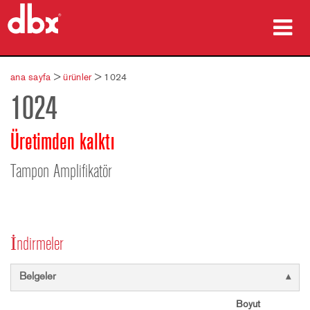
ürünler
ana sayfa
>
ürünler
>
1024
1024
Vaka çalışmaları
nereden satın alınır
Üretimden kalktı
eğitim
Tampon Amplifikatör
destek
İndirmeler
Dil/Bölge
Belgeler
Boyut