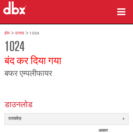
उत्पाद
होम
>
उत्पाद
>
1024
1024
केस स्टडीज़
कहां खरीदें
बंद कर दिया गया
प्रशिक्षण
बफर एम्पलीफायर
सहायता
डाउनलोड
भाषा/क्षेत्र
दस्तावेज़
आकार