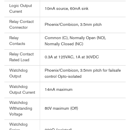
Logic Output
10mA source, 60mA sink
Current
Relay Contact
Phoenix/Combicon, 3.5mm pitch
Connector
Common (C), Normally Open (NO),
Relay
Contacts
Normally Closed (NC)
Relay Contact
0.3A at 125VAC, 1A at 30VDC
Rated Load
Phoenix/Combicon, 3.5mm pitch for failsafe
Watchdog
Output
control Opto-isolated
Watchdog
14mA maximum
Output Current
Watchdog
80V maximum (Off)
WIthstanding
Voltage
Watchdog