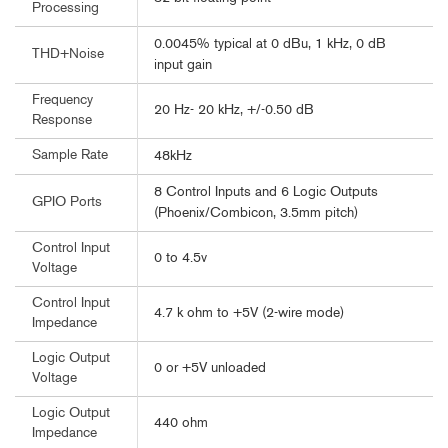
Processing
0.0045% typical at 0 dBu, 1 kHz, 0 dB
THD+Noise
input gain
Frequency
20 Hz- 20 kHz, +/-0.50 dB
Response
Sample Rate
48kHz
8 Control Inputs and 6 Logic Outputs
GPIO Ports
(Phoenix/Combicon, 3.5mm pitch)
Control Input
0 to 4.5v
Voltage
Control Input
4.7 k ohm to +5V (2-wire mode)
Impedance
Logic Output
0 or +5V unloaded
Voltage
Logic Output
440 ohm
Impedance