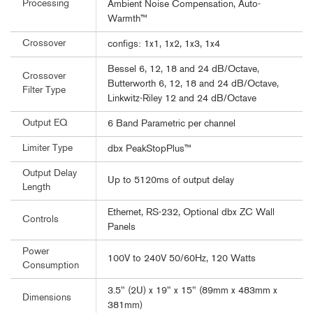
Processing
Ambient Noise Compensation, Auto-
Warmth™
Crossover
configs: 1x1, 1x2, 1x3, 1x4
Bessel 6, 12, 18 and 24 dB/Octave,
Crossover
Butterworth 6, 12, 18 and 24 dB/Octave,
Filter Type
Linkwitz-Riley 12 and 24 dB/Octave
Output EQ
6 Band Parametric per channel
Limiter Type
dbx PeakStopPlus™
Output Delay
Up to 5120ms of output delay
Length
Ethernet, RS-232, Optional dbx ZC Wall
Controls
Panels
Power
100V to 240V 50/60Hz, 120 Watts
Consumption
3.5" (2U) x 19" x 15" (89mm x 483mm x
Dimensions
381mm)