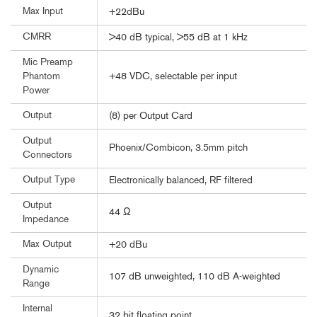
Max Input
+22dBu
CMRR
>40 dB typical, >55 dB at 1 kHz
Mic Preamp
+48 VDC, selectable per input
Phantom
Power
Output
(8) per Output Card
Output
Phoenix/Combicon, 3.5mm pitch
Connectors
Output Type
Electronically balanced, RF filtered
Output
44 Ω
Impedance
Max Output
+20 dBu
Dynamic
107 dB unweighted, 110 dB A-weighted
Range
Internal
32 bit floating point