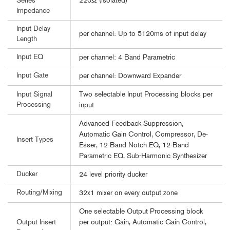
220Ω (isolated)
Series
Impedance
Input Delay
per channel: Up to 5120ms of input delay
Length
Input EQ
per channel: 4 Band Parametric
Input Gate
per channel: Downward Expander
Two selectable Input Processing blocks per
Input Signal
Processing
input
Advanced Feedback Suppression,
Automatic Gain Control, Compressor, De-
Insert Types
Esser, 12-Band Notch EQ, 12-Band
Parametric EQ, Sub-Harmonic Synthesizer
Ducker
24 level priority ducker
Routing/Mixing
32x1 mixer on every output zone
One selectable Output Processing block
per output: Gain, Automatic Gain Control,
Output Insert