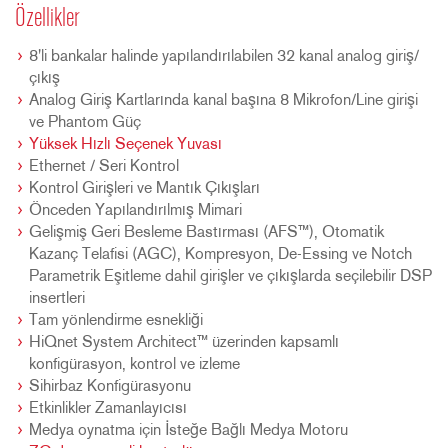
Özellikler
8'li bankalar halinde yapılandırılabilen 32 kanal analog giriş/
çıkış
Analog Giriş Kartlarında kanal başına 8 Mikrofon/Line girişi
ve Phantom Güç
Yüksek Hızlı Seçenek Yuvası
Ethernet / Seri Kontrol
Kontrol Girişleri ve Mantık Çıkışları
Önceden Yapılandırılmış Mimari
Gelişmiş Geri Besleme Bastırması (AFS™), Otomatik
Kazanç Telafisi (AGC), Kompresyon, De-Essing ve Notch
Parametrik Eşitleme dahil girişler ve çıkışlarda seçilebilir DSP
insertleri
Tam yönlendirme esnekliği
HiQnet System Architect™ üzerinden kapsamlı
konfigürasyon, kontrol ve izleme
Sihirbaz Konfigürasyonu
Etkinlikler Zamanlayıcısı
Medya oynatma için İsteğe Bağlı Medya Motoru