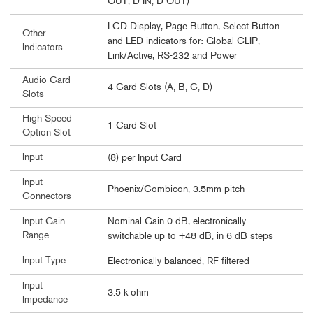
OUT, D-IN, D-OUT)
LCD Display, Page Button, Select Button
Other
and LED indicators for: Global CLIP,
Indicators
Link/Active, RS-232 and Power
Audio Card
4 Card Slots (A, B, C, D)
Slots
High Speed
1 Card Slot
Option Slot
Input
(8) per Input Card
Input
Phoenix/Combicon, 3.5mm pitch
Connectors
Nominal Gain 0 dB, electronically
Input Gain
Range
switchable up to +48 dB, in 6 dB steps
Input Type
Electronically balanced, RF filtered
Input
3.5 k ohm
Impedance