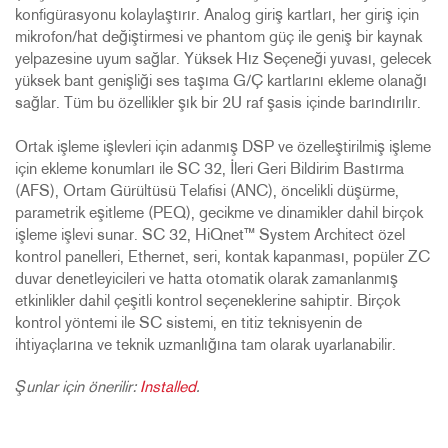
konfigürasyonu kolaylaştırır. Analog giriş kartları, her giriş için
mikrofon/hat değiştirmesi ve phantom güç ile geniş bir kaynak
yelpazesine uyum sağlar. Yüksek Hız Seçeneği yuvası, gelecek
yüksek bant genişliği ses taşıma G/Ç kartlarını ekleme olanağı
sağlar. Tüm bu özellikler şık bir 2U raf şasis içinde barındırılır.
Ortak işleme işlevleri için adanmış DSP ve özelleştirilmiş işleme
için ekleme konumları ile SC 32, İleri Geri Bildirim Bastırma
(AFS), Ortam Gürültüsü Telafisi (ANC), öncelikli düşürme,
parametrik eşitleme (PEQ), gecikme ve dinamikler dahil birçok
işleme işlevi sunar. SC 32, HiQnet™ System Architect özel
kontrol panelleri, Ethernet, seri, kontak kapanması, popüler ZC
duvar denetleyicileri ve hatta otomatik olarak zamanlanmış
etkinlikler dahil çeşitli kontrol seçeneklerine sahiptir. Birçok
kontrol yöntemi ile SC sistemi, en titiz teknisyenin de
ihtiyaçlarına ve teknik uzmanlığına tam olarak uyarlanabilir.
Şunlar için önerilir:
Installed
.