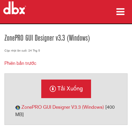
sản phẩm
ZonePRO GUI Designer v3.3 (Windows)
Nghiên cứu trường hợp
Cập nhật lần cuối: 24 Thg 5
nơi mua
Phiên bản trước
đào tạo
hỗ trợ
Tải Xuống
ZonePRO GUI Designer V3.3 (Windows)
[400
MB]
Ngôn ngữ/Khu vực