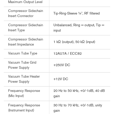
Maximum Output Level
Compressor Sidechain
Tip-Ring-Sleeve ¼”, RF filtered
Insert Connector
Unbalanced, Ring = output, Tip =
Compressor Sidechain
Insert Type
input
Compressor Sidechain
1 kΩ (output), 50 kΩ (input)
Insert Impedance
Vacuum Tube Type
12AU7A / ECC82
Vacuum Tube Grid
+250V DC
Power Supply
Vacuum Tube Heater
+12V DC
Power Supply
20 Hz to 50 kHz, +0/-1dB, 40 dB
Frequency Response
(Mic Input)
gain
30 Hz to 70 kHz, +0/-1dB, unity
Frequency Response
(Instrument Input)
gain