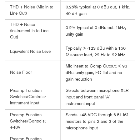
0.25% typical at 0 dBu out, 1 kHz,
THD + Noise (Mic In to
LIne Out)
40 dB gain
THD + Noise
0.2% typical at 0 dBu out, 1kHz,
(Instrument In to Line
unity gain
Out)
Typically > -123 dBu with a 150
Equivalent Noise Level
Ω source load, 22 Hz to 22 kHz
Mic Insert to Comp Output: <-93
Noise Floor
dBu, unity gain, EQ flat and no
gain reduction
Selects between microphone XLR
Preamp Function
Switches/Controls:
input and front panel ¼”
Instrument Input
instrument input
Sends +48 VDC through 6.81 kΩ
Preamp Function
Switches/Controls:
resistors to pins 2 and 3 of the
+48V
microphone input
Preamp Function