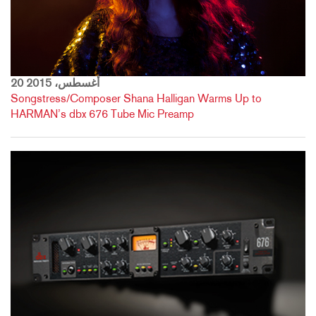
20 أغسطس، 2015
Songstress/Composer Shana Halligan Warms Up to
HARMAN’s dbx 676 Tube Mic Preamp