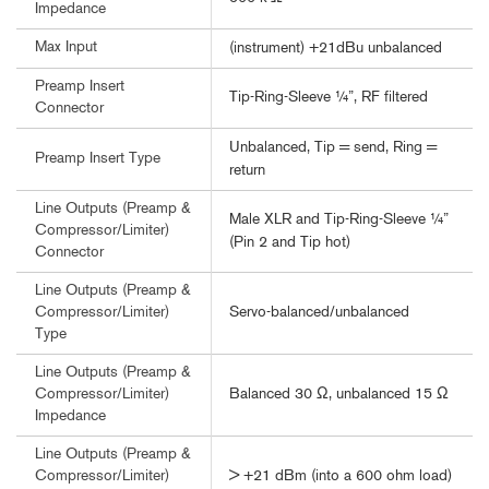
Impedance
Max Input
(instrument) +21dBu unbalanced
Preamp Insert
Tip-Ring-Sleeve ¼”, RF filtered
Connector
Unbalanced, Tip = send, Ring =
Preamp Insert Type
return
Line Outputs (Preamp &
Male XLR and Tip-Ring-Sleeve ¼”
Compressor/Limiter)
(Pin 2 and Tip hot)
Connector
Line Outputs (Preamp &
Servo-balanced/unbalanced
Compressor/Limiter)
Type
Line Outputs (Preamp &
Balanced 30 Ω, unbalanced 15 Ω
Compressor/Limiter)
Impedance
Line Outputs (Preamp &
> +21 dBm (into a 600 ohm load)
Compressor/Limiter)