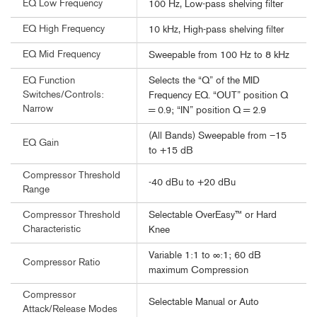
EQ Low Frequency
100 Hz, Low-pass shelving filter
EQ High Frequency
10 kHz, High-pass shelving filter
EQ Mid Frequency
Sweepable from 100 Hz to 8 kHz
Selects the “Q” of the MID
EQ Function
Switches/Controls:
Frequency EQ. “OUT” position Q
Narrow
= 0.9; “IN” position Q = 2.9
(All Bands) Sweepable from –15
EQ Gain
to +15 dB
Compressor Threshold
-40 dBu to +20 dBu
Range
Selectable OverEasy™ or Hard
Compressor Threshold
Characteristic
Knee
Variable 1:1 to ∞:1; 60 dB
Compressor Ratio
maximum Compression
Compressor
Selectable Manual or Auto
Attack/Release Modes