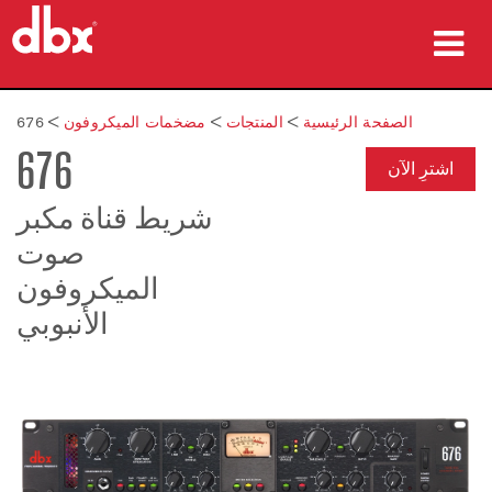
المنتجات
الصفحة الرئيسية
>
المنتجات
>
مضخمات الميكروفون
>
676
676
دراسات الحالة
اشترِ الآن
أين تشتري
شريط قناة مكبر
صوت
التدريب
الميكروفون
الدعم
الأنبوبي
اللغة/المنطقة