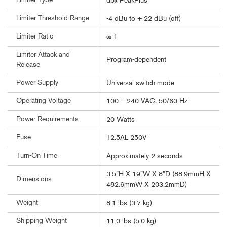
Limiter Type
dbx PeakPlus™
Limiter Threshold Range
-4 dBu to + 22 dBu (off)
Limiter Ratio
∞:1
Limiter Attack and
Program-dependent
Release
Power Supply
Universal switch-mode
Operating Voltage
100 – 240 VAC, 50/60 Hz
Power Requirements
20 Watts
Fuse
T2.5AL 250V
Turn-On Time
Approximately 2 seconds
3.5”H X 19”W X 8”D (88.9mmH X
Dimensions
482.6mmW X 203.2mmD)
Weight
8.1 lbs (3.7 kg)
Shipping Weight
11.0 lbs (5.0 kg)