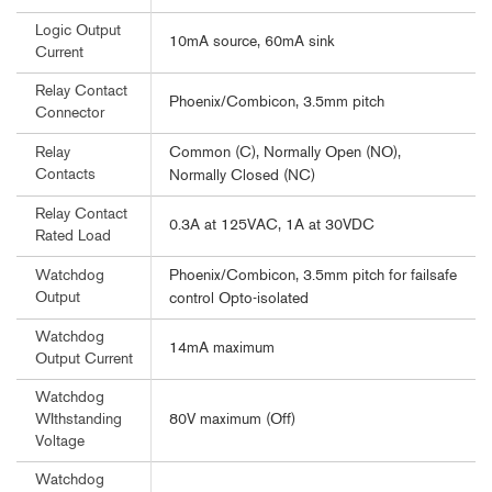
Logic Output
10mA source, 60mA sink
Current
Relay Contact
Phoenix/Combicon, 3.5mm pitch
Connector
Common (C), Normally Open (NO),
Relay
Contacts
Normally Closed (NC)
Relay Contact
0.3A at 125VAC, 1A at 30VDC
Rated Load
Phoenix/Combicon, 3.5mm pitch for failsafe
Watchdog
Output
control Opto-isolated
Watchdog
14mA maximum
Output Current
Watchdog
80V maximum (Off)
WIthstanding
Voltage
Watchdog