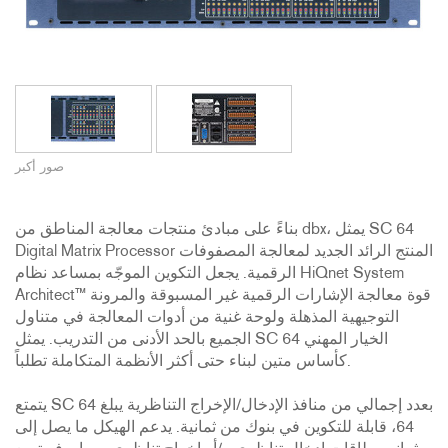
صور أكبر
بناءً على مبادئ منتجات معالجة المناطق من dbx، يمثل SC 64
Digital Matrix Processor المنتج الرائد الجديد لمعالجة المصفوفات
الرقمية. يجعل التكوين الموجّه بمساعد نظام HiQnet System
Architect™ قوة معالجة الإشارات الرقمية غير المسبوقة والمرونة
التوجيهية المذهلة ولوحة غنية من أدوات المعالجة في متناول
الجميع بالحد الأدنى من التدريب. يمثل SC 64 الخيار المهني
كأساس متين لبناء حتى أكثر الأنظمة المتكاملة تطلباً.
يتمتع SC 64 بعدد إجمالي من منافذ الإدخال/الإخراج التناظرية يبلغ
64، قابلة للتكوين في بنوك من ثمانية. يدعم الهيكل ما يصل إلى