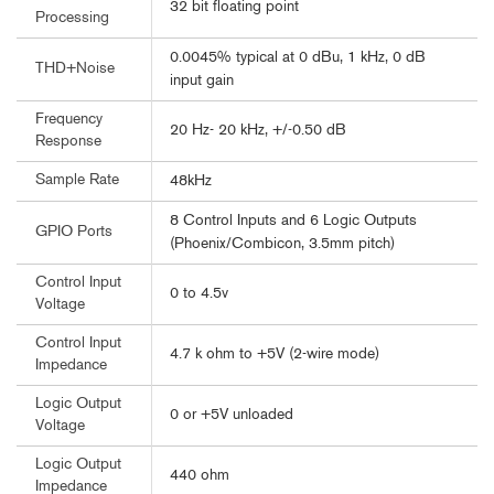
32 bit floating point
Processing
0.0045% typical at 0 dBu, 1 kHz, 0 dB
THD+Noise
input gain
Frequency
20 Hz- 20 kHz, +/-0.50 dB
Response
Sample Rate
48kHz
8 Control Inputs and 6 Logic Outputs
GPIO Ports
(Phoenix/Combicon, 3.5mm pitch)
Control Input
0 to 4.5v
Voltage
Control Input
4.7 k ohm to +5V (2-wire mode)
Impedance
Logic Output
0 or +5V unloaded
Voltage
Logic Output
440 ohm
Impedance