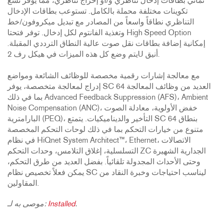
ثماني بطاقات إدخال تناظري و/أو إخراج تناظري، مما يوفر تسع
تكوينات مختلفة محملة بالكامل. تستوعب بطاقات الإدخال
التناظري نطاقاً واسعاً من المصادر مع تبديل ميكروفون/خط
وتغذية الفانتوم لكل إدخال. توفر فتحتا High Speed Option
إمكانية إضافة بطاقات نقل صوت عالية النطاق الترددي المقبلة.
يتم وضع كل هذه الميزات في هيكل رف 2U أنيق.
مع معالجة إشارات رقمية مخصصة للوظائف الشائعة ومواضع
إدراج لمعالجة متخصصة، يوفر SC 64 العديد من وظائف المعالجة
بما في ذلك Advanced Feedback Suppression (AFS)، Ambient
Noise Compensation (ANC)، خفض الأولوية، معادلة الصوت
البارامترية (PEQ)، التأخير والديناميكيات. يتمتع SC 64 بنطاق
متنوع من خيارات التحكم بما في ذلك لوحات التحكم المخصصة
في نظام HiQnet System Architect™، Ethernet، الاتصالات
التسلسلية، إغلاق التلامس، وحدات التحكم ZC الجدارية الشهيرة
وحتى الأحداث المجدولة تلقائياً. بفضل العديد من طرق التحكم،
يمكن فعلاً تخصيص نظام SC ليناسب احتياجات وخبرة النقاد من
المقاولين.
.
Installed
موصى به لـ: