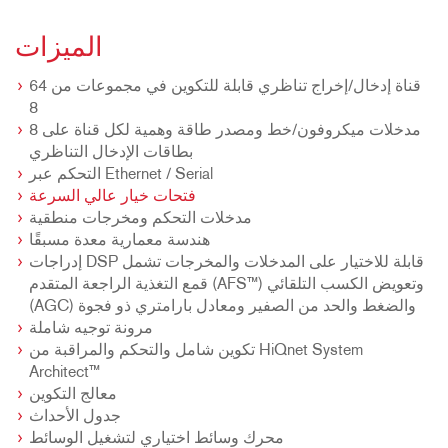
الميزات
64 قناة إدخال/إخراج تناظري قابلة للتكوين في مجموعات من
8
8 مدخلات ميكروفون/خط ومصدر طاقة وهمية لكل قناة على
بطاقات الإدخال التناظري
التحكم عبر Ethernet / Serial
فتحات خيار عالي السرعة
مدخلات التحكم ومخرجات منطقية
هندسة معمارية معدة مسبقًا
إدراجات DSP قابلة للاختيار على المدخلات والمخرجات تشمل
قمع التغذية الراجعة المتقدم (AFS™) وتعويض الكسب التلقائي
(AGC) والضغط والحد من الصفير ومعادل بارامتري ذو فجوة
مرونة توجيه شاملة
تكوين شامل والتحكم والمراقبة من HiQnet System
Architect™
معالج التكوين
جدول الأحداث
محرك وسائط اختياري لتشغيل الوسائط