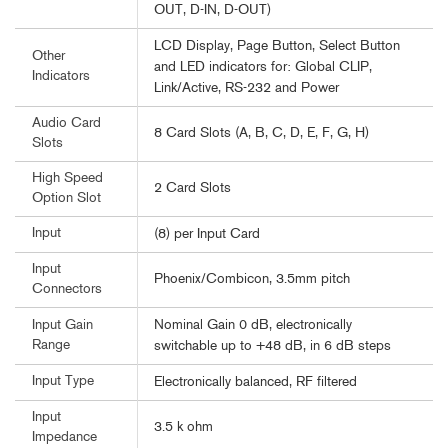
OUT, D-IN, D-OUT)
LCD Display, Page Button, Select Button
Other
and LED indicators for: Global CLIP,
Indicators
Link/Active, RS-232 and Power
Audio Card
8 Card Slots (A, B, C, D, E, F, G, H)
Slots
High Speed
2 Card Slots
Option Slot
Input
(8) per Input Card
Input
Phoenix/Combicon, 3.5mm pitch
Connectors
Nominal Gain 0 dB, electronically
Input Gain
Range
switchable up to +48 dB, in 6 dB steps
Input Type
Electronically balanced, RF filtered
Input
3.5 k ohm
Impedance