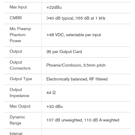
Max Input
+22dBu
CMRR
>40 dB typical, >55 dB at 1 kHz
Mic Preamp
+48 VDC, selectable per input
Phantom
Power
Output
(8) per Output Card
Output
Phoenix/Combicon, 3.5mm pitch
Connectors
Output Type
Electronically balanced, RF filtered
Output
44 Ω
Impedance
Max Output
+20 dBu
Dynamic
107 dB unweighted, 110 dB A-weighted
Range
Internal