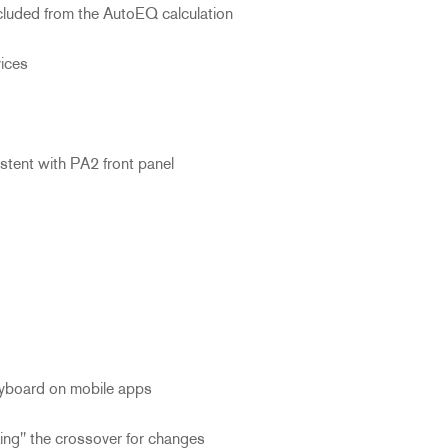
luded from the AutoEQ calculation
ices
tent with PA2 front panel
eyboard on mobile apps
ing" the crossover for changes