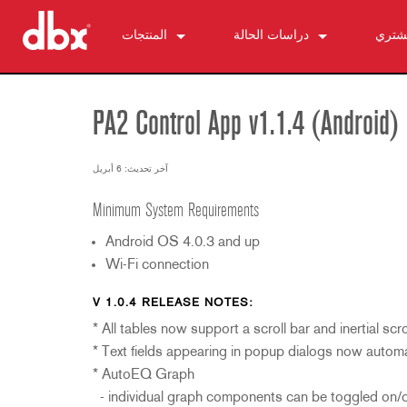
تشتري
دراسات الحالة
المنتجات
510
الأخبار
500 Series
520
PMC16
التحكم الشخصي في المراقب الصوتي
PA2 Control App v1.1.4 (Android)
ZonePRO
530
TR1616
1260
560A
PS6
1261
AFS2
كبح التغذية الراجعة
آخر تحديث: 6 أبريل
580
1260m
DriveRack 260
286s
مضخمات الميكروفون
Minimum System Requirements
1261m
iEQ15
676
166xs
معالجات الديناميكا
Android OS 4.0.3 and up
640
iEQ31
580
266xs
223s
معدلات التقسيم الترددية
Wi-Fi connection
641
560A
223xs
131s
معادلات الصوت
640m
520
234s
215s
DriveRack 260
تركيب الترددات التحتية
V 1.0.4 RELEASE NOTES:
* All tables now support a scroll bar and inertial scro
641m
234xs
231s
DriveRack PA2
db10
الملحقات
* Text fields appearing in popup dialogs now automa
1215
510
db12
المنتجات المتوقفة
* AutoEQ Graph
1231
PB48
- individual graph components can be toggled on/o