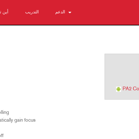
الدعم
التدريب
أين 
اتصل بنا
مركز المساعدة على مدار الساعة
البرامج
التنزيلات
الضمان
تسجيل المنتج
الخدمة
PA2 Con
lling
tically gain focus
ff