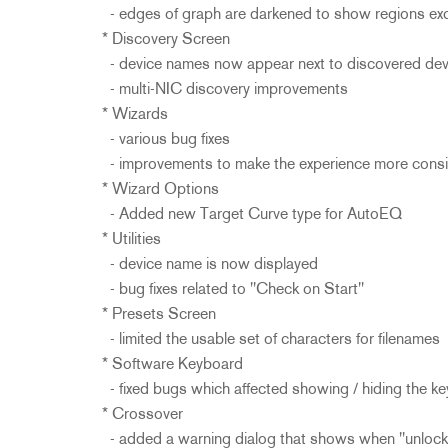
2231
RTA-M
- edges of graph are darkened to show regions exc
iEQ15
PS6
* Discovery Screen
- device names now appear next to discovered dev
iEQ31
Di1
- multi-NIC discovery improvements
530
DJDI
* Wizards
CT-2
- various bug fixes
CT-3
- improvements to make the experience more consis
DI4
* Wizard Options
- Added new Target Curve type for AutoEQ
* Utilities
- device name is now displayed
- bug fixes related to "Check on Start"
* Presets Screen
- limited the usable set of characters for filenames
* Software Keyboard
- fixed bugs which affected showing / hiding the k
* Crossover
- added a warning dialog that shows when "unlock