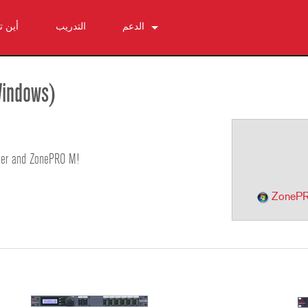
الدعم
التدريب
أين 
اتصل بنا
مركز المساعدة على مدار الساعة
Windows)
البرامج
التنزيلات
الضمان
gher and ZonePRO M!
تسجيل المنتج
الخدمة
ZonePRO