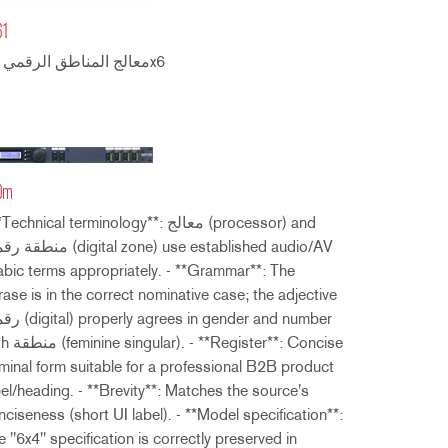
ខ្មែរ
61
한국어
معالج المناطق الرقمي 12x6
Nederlan
Polski
Portuguê
Português
Svenska
0m
ภาษาไทย
- **Technical terminology**: معالج (ssor) and
Türkçe
منطقة رقمية (ne) use established audio/AV
abic terms appropriately. - **Grammar**: The
Tiếng Việ
rase is in the correct nominative case; the adjective
中文
رقمية ( in gender and number
with منطقة (**: Concise
minal form suitable for a professional B2B product
bel/heading. - **Brevity**: Matches the source's
nciseness (short UI label). - **Model specification**:
e "6x4" specification is correctly preserved in