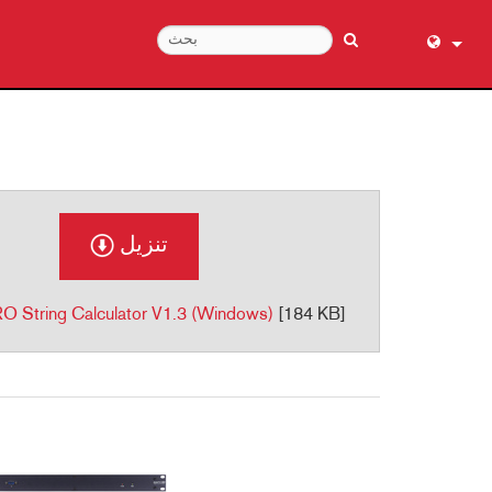
English (
عربي
Dansk
Deutsch
Ελληνι
تنزيل
Español
Français
 String Calculator V1.3 (Windows)
[184 KB]
עברית
हिन्दी
Bahasa I
Italiano
日本語