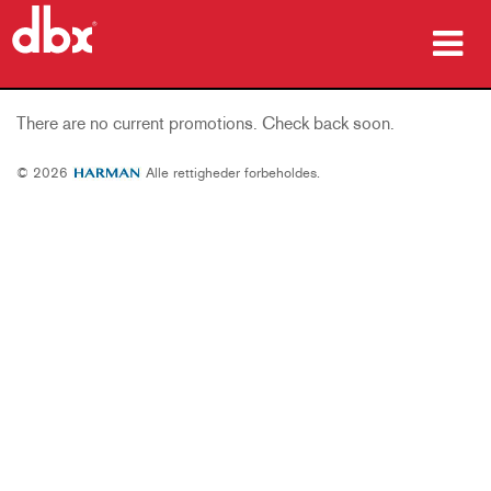
produkter
There are no current promotions. Check back soon.
Case studies
© 2026
Alle rettigheder forbeholdes.
hvor man kan købe
træning
support
Sprog/Region