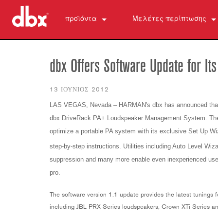
προϊόντα
Μελέτες περίπτωσης
500 Series
510
ειδήσεις
Έλεγχος Προσωπικού Μόνιτορ
520
PMC16
dbx Offers Software Update for 
ZonePRO
530
TR1616
1260
Καταστολή Ανάδρασης
560A
PS6
1261
AFS2
13 ΙΟΎΝΙΟΣ 2012
Προενισχυτές Μικροφώνου
580
1260m
DriveRack 260
286s
LAS VEGAS, Nevada – HARMAN's dbx has announced that it i
dbx DriveRack PA+ Loudspeaker Management System. The 
Επεξεργαστές Δυναμικής
1261m
iEQ15
676
166xs
optimize a portable PA system with its exclusive Set Up Wi
Διαχωριστές συχνοτήτων
640
iEQ31
580
266xs
223s
step-by-step instructions. Utilities including Auto Level W
Ισοσταθμιστές
641
560A
223xs
131s
suppression and many more enable even inexperienced users
Σύνθεση Υποαρμονικών
640m
520
234s
215s
DriveRack 260
pro.
Εξαρτήματα
641m
234xs
231s
DriveRack PA2
db10
Προϊόντα που έχουν διακοπεί
1215
510
db12
The software version 1.1 update provides the latest tunings
1231
PB48
including JBL PRX Series loudspeakers, Crown XTi Series an