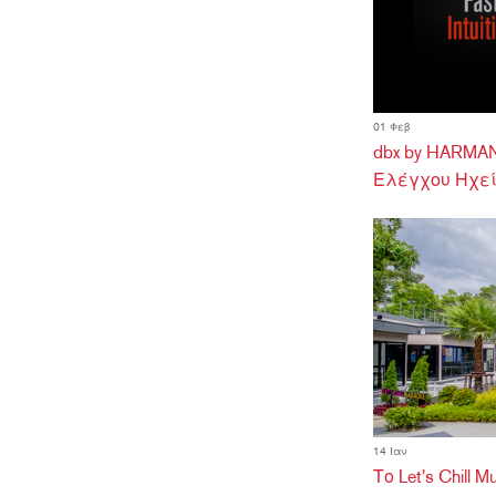
01 Φεβ
dbx by HARMAN
Ελέγχου Ηχεί
14 Ιαν
Το Let's Chill