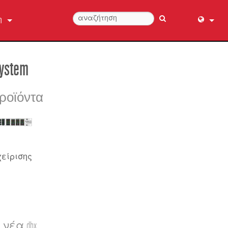
η
ήστε μαζί μας
English (
ήθειας 24/7
عربي
System
Dansk
Deutsch
ροϊόντα
Ελληνι
ροϊόντος
Español
Français
עברית
είρισης
हिन्दी
Bahasa I
Italiano
日本語
νέα dbx