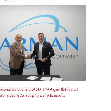
ខ្មែរ
한국어
Nederlan
Polski
Portuguê
Português
Svenska
ภาษาไทย
Türkçe
Tiếng Việ
中文
ional Solutions Ορίζει την Algam Ibérica ως
Συνεργάτη Διανομής στην Ισπανία