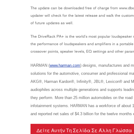
2231
RTA-M
The update can be downloaded free of charge from www.db
iEQ15
PS6
updater will check for the latest release and walk the custom
iEQ31
Di1
of future updates as well.
530
DJDI
The DriveRack PA+ is the world’s most popular loudspeaker
CT-2
the performance of loudspeakers and amplifiers in a portable
CT-3
crossover points, speaker levels, EQ settings and other para
DI4
HARMAN (
www.harman.com
) designs, manufactures and ma
solutions for the automotive, consumer and professional ma
AKG®, Harman Kardon®, Infinity®, JBL®, Lexicon® and M
audiophiles across multiple generations and supports leadi
they perform. More than 25 million automobiles on the ro
infotainment systems. HARMAN has a workforce of about 1
and reported net sales of $4.3 billion for the twelve month
Δείτε Αυτήν Τη Σελίδα Σε Άλλη Γλώσσα