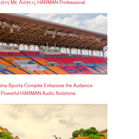
τη Με Λύσεις HARMAN Professional
ima Sports Complex Enhances the Audience
h Powerful HARMAN Audio Solutions