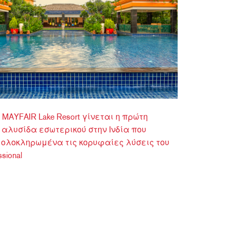
MAYFAIR Lake Resort γίνεται η πρώτη
 αλυσίδα εσωτερικού στην Ινδία που
ολοκληρωμένα τις κορυφαίες λύσεις του
sional