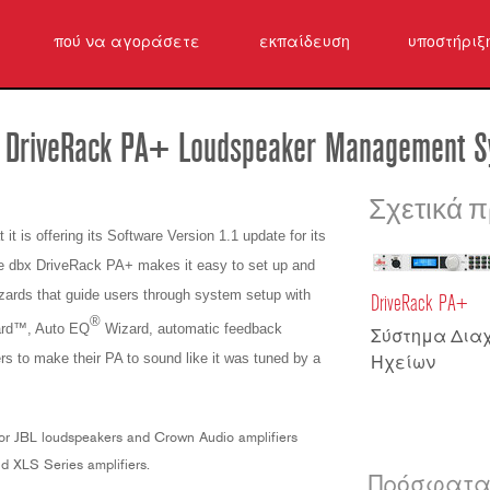
πού να αγοράσετε
εκπαίδευση
υποστήριξ
Επικοινων
Κέντρο βο
Its DriveRack PA+ Loudspeaker Management 
λογισμικό
Λήψεις
Σχετικά π
Εγγύηση
s offering its Software Version 1.1 update for its
dbx DriveRack PA+ makes it easy to set up and
εγγραφή π
zards that guide users through system setup with
Υπηρεσία
DriveRack PA+
®
izard™, Auto EQ
Wizard, automatic feedback
Σύστημα Διαχ
 to make their PA to sound like it was tuned by a
Ηχείων
 for JBL loudspeakers and Crown Audio amplifiers
d XLS Series amplifiers.
Πρόσφατα 