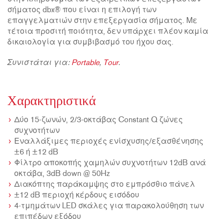
σήματος dbx® που είναι η επιλογή των
επαγγελματιών στην επεξεργασία σήματος. Με
τέτοια προσιτή ποιότητα, δεν υπάρχει πλέον καμία
δικαιολογία για συμβιβασμό του ήχου σας.
Συνιστάται για:
Portable
,
Tour
.
Χαρακτηριστικά
Δύο 15-ζωνών, 2/3-οκτάβας Constant Q ζώνες
συχνοτήτων
Εναλλάξιμες περιοχές ενίσχυσης/εξασθένησης
±6 ή ±12 dB
Φίλτρο αποκοπής χαμηλών συχνοτήτων 12dB ανά
οκτάβα, 3dB down @ 50Hz
Διακόπτης παράκαμψης στο εμπρόσθιο πάνελ
±12 dB περιοχή κέρδους εισόδου
4-τμημάτων LED σκάλες για παρακολούθηση των
επιπέδων εξόδου