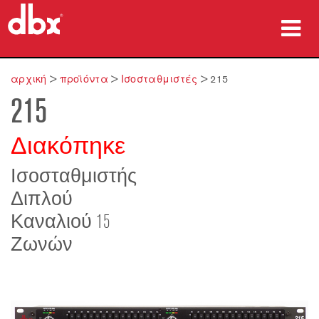
προϊόντα
αρχική
>
προϊόντα
>
Ισοσταθμιστές
>
215
215
Μελέτες περίπτωσης
πού να αγοράσετε
Διακόπηκε
εκπαίδευση
Ισοσταθμιστής
Διπλού
υποστήριξη
Καναλιού 15
Ζωνών
Γλώσσα/Περιοχή