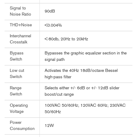
Signal to
90dB
Noise Ratio
THD+Noise
<0.004%
Interchannel
<-80db, 20Hz to 20kHz
Crosstalk
Bypasses the graphic equalizer section in the
Bypass
Switch
signal path
Activates the 40Hz 18dB/octave Bessel
Low cut
Switch
high-pass filter
Selects either +/- 6dB or +/- 12dB slider
Range
Switch
boost/cut range
100VAC 50/60Hz; 120VAC 60Hz; 230VAC
Operating
Voltage
50/60Hz
Power
12W
Consumption