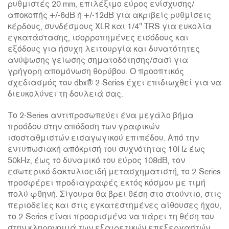
ρυθμιστές 20 mm, επιλέξιμο εύρος ενίσχυσης/
αποκοπής +/-6dB ή +/-12dB για ακριβείς ρυθμίσεις
κέρδους, συνδέσμους XLR και 1/4" TRS για ευκολία
εγκατάστασης, ισορροπημένες εισόδους και
εξόδους για ήσυχη λειτουργία και δυνατότητες
ανύψωσης γείωσης σηματοδότησης/σασί για
γρήγορη απομόνωση θορύβου. Ο προοπτικός
σχεδιασμός του dbx® 2-Series έχει επιδιωχθεί για να
διευκολύνει τη δουλειά σας.
Το 2-Series αντιπροσωπεύει ένα μεγάλο βήμα
προόδου στην απόδοση των γραφικών
ισοσταθμιστών εισαγωγικού επιπέδου. Από την
εντυπωσιακή απόκρισή του συχνότητας 10Hz έως
50kHz, έως το δυναμικό του εύρος 108dB, τον
εσωτερικό δακτυλιοειδή μετασχηματιστή, το 2-Series
προσφέρει προδιαγραφές εκτός κόσμου με τιμή
πολύ φθηνή. Σίγουρα θα βρει θέση στο στούντιο, στις
περιοδείες και στις εγκατεστημένες αίθουσες ήχου,
το 2-Series είναι προορισμένο να πάρει τη θέση του
στην κληρονομιά των εξαιρετικών επεξεργαστών