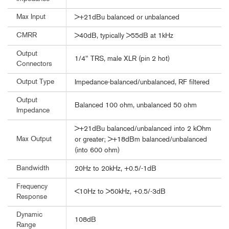
Max Input
>+21dBu balanced or unbalanced
CMRR
>40dB, typically >55dB at 1kHz
Output
1/4" TRS, male XLR (pin 2 hot)
Connectors
Output Type
Impedance-balanced/unbalanced, RF filtered
Output
Balanced 100 ohm, unbalanced 50 ohm
Impedance
>+21dBu balanced/unbalanced into 2 kOhm
Max Output
or greater; >+18dBm balanced/unbalanced
(into 600 ohm)
Bandwidth
20Hz to 20kHz, +0.5/-1dB
Frequency
<10Hz to >50kHz, +0.5/-3dB
Response
Dynamic
108dB
Range