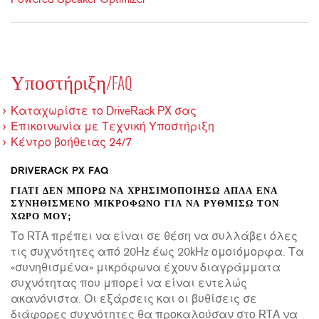
Powered Speaker Optimizer
Υποστήριξη/FAQ
Καταχωρίστε το DriveRack PX σας
Επικοινωνία με Τεχνική Υποστήριξη
Κέντρο βοήθειας 24/7
DRIVERACK PX FAQ
ΓΙΑΤΊ ΔΕΝ ΜΠΟΡΏ ΝΑ ΧΡΗΣΙΜΟΠΟΙΉΣΩ ΑΠΛΆ ΈΝΑ
ΣΥΝΗΘΙΣΜΈΝΟ ΜΙΚΡΌΦΩΝΟ ΓΙΑ ΝΑ ΡΥΘΜΊΣΩ ΤΟΝ
ΧΏΡΟ ΜΟΥ;
Το RTA πρέπει να είναι σε θέση να συλλάβει όλες
τις συχνότητες από 20Hz έως 20kHz ομοιόμορφα. Τα
«συνηθισμένα» μικρόφωνα έχουν διαγράμματα
συχνότητας που μπορεί να είναι εντελώς
ακανόνιστα. Οι εξάρσεις και οι βυθίσεις σε
διάφορες συχνότητες θα προκαλούσαν στο RTA να