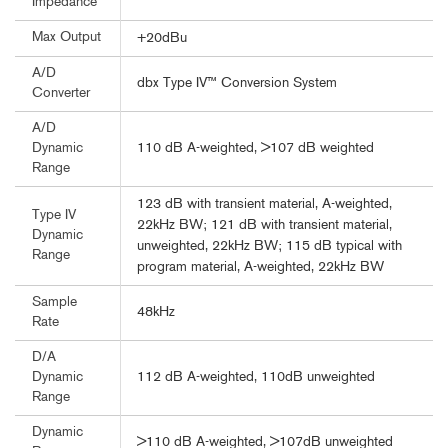
Impedance
Max Output
+20dBu
A/D
dbx Type IV™ Conversion System
Converter
A/D
110 dB A-weighted, >107 dB weighted
Dynamic
Range
123 dB with transient material, A-weighted,
Type IV
22kHz BW; 121 dB with transient material,
Dynamic
unweighted, 22kHz BW; 115 dB typical with
Range
program material, A-weighted, 22kHz BW
Sample
48kHz
Rate
D/A
112 dB A-weighted, 110dB unweighted
Dynamic
Range
Dynamic
>110 dB A-weighted, >107dB unweighted