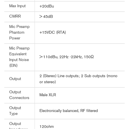
Max Input
+20dBu
CMRR
> 45dB
Mic Preamp
+15VDC (RTA)
Phantom
Power
Mic Preamp
Equivalent
>-110dBu, 22Hz -22kHz, 150Ω
Input Noise
(EIN)
2 (Stereo) Line outputs; 2 Sub outputs (mono
Output
or stereo)
Output
Male XLR
Connectors
Output
Electronically balanced, RF filtered
Type
Output
120ohm