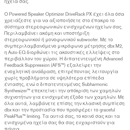
ηχεία σας.
Ο Powered Speaker Optimizer DriveRack PX έχει όλα όσα
χρειάζεστε για να αξιοποιήσετε στο έπακρο το
σύστημα στερεοφωνικών ενισχυμένων ηχείων σας.
Περιλαμβάνει ακόμη και υποστήριξη
στερεοφωνικού ή μονοφωνικού subwoofer. Με το
συμπεριλαμβανόμενο μικρόφωνο μέτρησης dbx M2,
η Auto-EQ διορθώνει τις ακουστικές ελλείψεις στο
περιβάλλον του χώρου. Η διπατεντευμένη Advanced
Feedback Suppression (AFS™) εξαλείφει την
ενοχλητική ανάδραση, επιτρέποντας λειτουργία
χωρίς προβλήματα σε υψηλότερα επίπεδα
έντασης, ενώ ο διπατεντευμένος Subharmonic
Synthesizer™ επεκτείνει την απόκριση των χαμηλών
συχνοτήτων για ενισχυμένη έξοδο των χαμηλών. Με
όλα αυτά, λαμβάνετε επίσης την κλασική συμπίεση
dbx και την προστασία που προσφέρει το graceful
PeakPlus™ limiting. Τα αυτιά σας, το κοινό σας και τα
ενισχυμένα ηχεία σας θα σας ευχαριστούν για
πάντα.