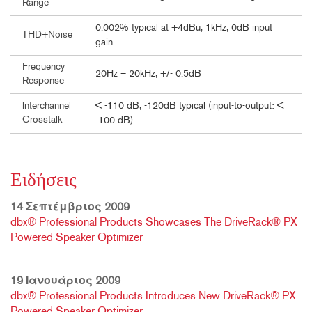
Range
0.002% typical at +4dBu, 1kHz, 0dB input
THD+Noise
gain
Frequency
20Hz – 20kHz, +/- 0.5dB
Response
< -110 dB, -120dB typical (input-to-output: <
Interchannel
Crosstalk
-100 dB)
Ειδήσεις
14 Σεπτέμβριος 2009
dbx® Professional Products Showcases The DriveRack® PX
Powered Speaker Optimizer
19 Ιανουάριος 2009
dbx® Professional Products Introduces New DriveRack® PX