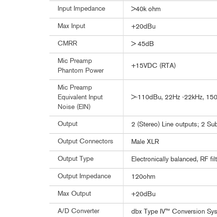
Input Impedance
>40k ohm
Max Input
+20dBu
CMRR
> 45dB
Mic Preamp
+15VDC (RTA)
Phantom Power
Mic Preamp
>-110dBu, 22Hz -22kHz, 15
Equivalent Input
Noise (EIN)
Output
2 (Stereo) Line outputs; 2 Su
Output Connectors
Male XLR
Output Type
Electronically balanced, RF fil
Output Impedance
120ohm
Max Output
+20dBu
A/D Converter
dbx Type IV™ Conversion Sy