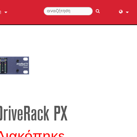
η
ήστε μαζί μας
English (
ήθειας 24/7
عربي
Dansk
Deutsch
Ελληνι
ροϊόντος
Español
Français
עברית
हिन्दी
DriveRack PX
Bahasa I
Italiano
日本語