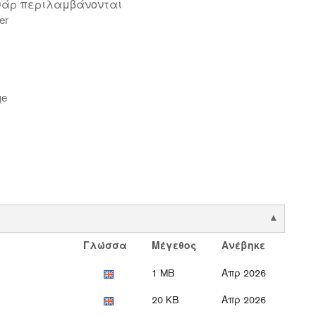
μουάρ περιλαμβάνονται
er
ge
Γλώσσα
Μέγεθος
Ανέβηκε
1 MB
Απρ 2026
20 KB
Απρ 2026