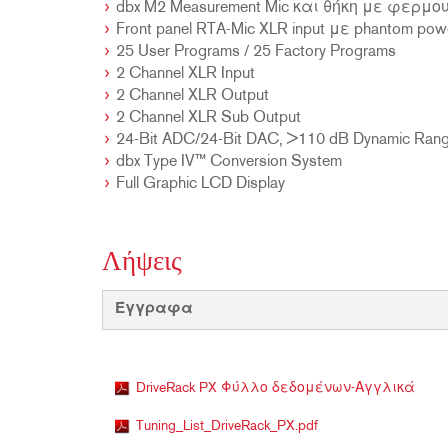
dbx M2 Measurement Mic και θήκη με φερ
Front panel RTA-Mic XLR input με phantom pow
25 User Programs / 25 Factory Programs
2 Channel XLR Input
2 Channel XLR Output
2 Channel XLR Sub Output
24-Bit ADC/24-Bit DAC, >110 dB Dynamic Ran
dbx Type IV™ Conversion System
Full Graphic LCD Display
Λήψεις
Έγγραφα
DriveRack PX Φύλλο δεδομένων-Αγγλικά
Tuning_List_DriveRack_PX.pdf