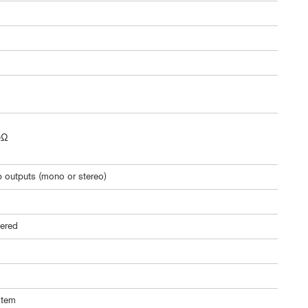
0Ω
b outputs (mono or stereo)
tered
stem