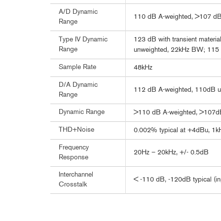
A/D Dynamic
110 dB A-weighted, >107 dB
Range
123 dB with transient materia
Type IV Dynamic
Range
unweighted, 22kHz BW; 115 d
Sample Rate
48kHz
D/A Dynamic
112 dB A-weighted, 110dB u
Range
Dynamic Range
>110 dB A-weighted, >107d
THD+Noise
0.002% typical at +4dBu, 1kH
Frequency
20Hz – 20kHz, +/- 0.5dB
Response
Interchannel
< -110 dB, -120dB typical (in
Crosstalk