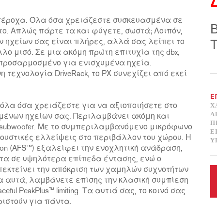
πέροχα. Όλα όσα χρειάζεστε συσκευασμένα σε
Β
ο. Απλώς πάρτε τα και φύγετε, σωστά; Λοιπόν,
ν ηχείων σας είναι πλήρες, αλλά σας λείπει το
άλλο μισό. Σε μια ακόμη πρώτη επιτυχία της dbx,
προσαρμοσμένο για ενισχυμένα ηχεία.
τεχνολογία DriveRack, το PX συνεχίζει από εκεί
.
Ε
χει όλα όσα χρειάζεστε για να αξιοποιήσετε στο
Χ
Λ
μένων ηχείων σας. Περιλαμβάνει ακόμη και
Π
subwoofer. Με το συμπεριλαμβανόμενο μικρόφωνο
Ε
ακουστικές ελλείψεις στο περιβάλλον του χώρου. Η
Υ
ion (AFS™) εξαλείφει την ενοχλητική ανάδραση,
τα σε υψηλότερα επίπεδα έντασης, ενώ ο
 επεκτείνει την απόκριση των χαμηλών συχνοτήτων
α αυτά, λαμβάνετε επίσης την κλασική συμπίεση
ful PeakPlus™ limiting. Τα αυτιά σας, το κοινό σας
ριστούν για πάντα.