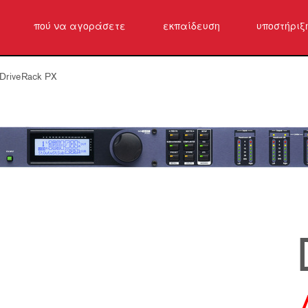
πού να αγοράσετε
εκπαίδευση
υποστήριξ
Επικοινων
DriveRack PX
Κέντρο βο
λογισμικό
Λήψεις
Εγγύηση
εγγραφή π
Υπηρεσία