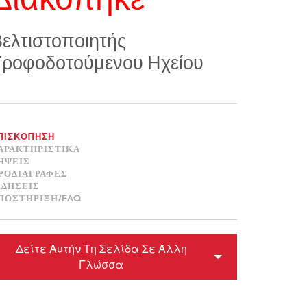
Διακόπηκε
ខ្មែរ
한국어
ελτιστοποιητής
Nederlan
Τροφοδοτούμενου Ηχείου
Polski
Portuguê
Português
Svenska
ΠΙΣΚΌΠΗΣΗ
ภาษาไทย
ΑΡΑΚΤΗΡΙΣΤΙΚΆ
ΉΨΕΙΣ
Türkçe
ΡΟΔΙΑΓΡΑΦΈΣ
ΙΔΉΣΕΙΣ
Tiếng Việ
ΠΟΣΤΉΡΙΞΗ/FAQ
中文
Δείτε Αυτήν Τη Σελίδα Σε Άλλη
Γλώσσα