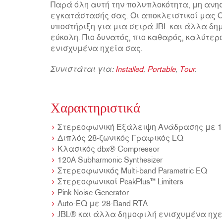
Παρά όλη αυτή την πολυπλοκότητα, μη ανη
εγκατάστασής σας. Οι αποκλειστικοί μας Οδ
υποστήριξη για μια σειρά JBL και άλλα δη
εύκολη. Πιο δυνατός, πιο καθαρός, καλύτερο
ενισχυμένα ηχεία σας.
Συνιστάται για:
Installed
,
Portable
,
Tour
.
Χαρακτηριστικά
Στερεοφωνική Εξάλειψη Ανάδρασης με 
Διπλός 28-ζωνικός Γραφικός EQ
Κλασικός dbx® Compressor
120A Subharmonic Synthesizer
Στερεοφωνικός Multi-band Parametric EQ
Στερεοφωνικοί PeakPlus™ Limiters
Pink Noise Generator
Auto-EQ με 28-Band RTA
JBL® και άλλα δημοφιλή ενισχυμένα ηχεί