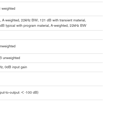
 weighted
l, A-weighted, 22kHz BW; 121 dB with transient material,
B typical with program material, A-weighted, 22kHz BW
nweighted
B unweighted
z, 0dB input gain
put-to-output: < -100 dB)