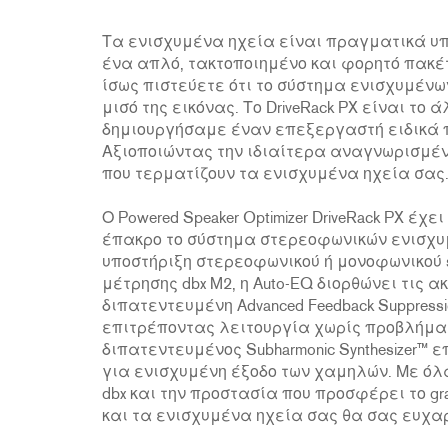
2231
RTA-M
iEQ15
PS6
Τα ενισχυμένα ηχεία είναι πραγματικά υ
ένα απλό, τακτοποιημένο και φορητό πακέτ
iEQ31
Di1
ίσως πιστεύετε ότι το σύστημα ενισχυμένω
530
DJDI
μισό της εικόνας. Το DriveRack PX είναι το 
CT-2
δημιουργήσαμε έναν επεξεργαστή ειδικά 
Αξιοποιώντας την ιδιαίτερα αναγνωρισμένη 
CT-3
που τερματίζουν τα ενισχυμένα ηχεία σας
DI4
Ο Powered Speaker Optimizer DriveRack PX έ
έπακρο το σύστημα στερεοφωνικών ενισχυ
υποστήριξη στερεοφωνικού ή μονοφωνικού 
μέτρησης dbx M2, η Auto-EQ διορθώνει τις 
διπατεντευμένη Advanced Feedback Suppress
επιτρέποντας λειτουργία χωρίς προβλήμα
διπατεντευμένος Subharmonic Synthesizer™
για ενισχυμένη έξοδο των χαμηλών. Με όλ
dbx και την προστασία που προσφέρει το grace
και τα ενισχυμένα ηχεία σας θα σας ευχα