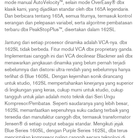
mode manual AutoVelocity™, selain mode OverEasy® dbx
klasik kami, yang dijadikan standar oleh dbx 165A legendaris.
Dan berbicara tentang 165A, semua fiturnya, termasuk kontrol
serangan dan pelepasan variabel, serta algoritme pembatasan
terbaru dbx PeakStopPlus™, disertakan dalam 162SL.
Jantung dari setiap prosesor dinamika adalah VCA-nya. dbx
162SL tidak berbeda. Fitur modul VCA dbx proprietary ganda.
Implementasi canggih ini dari VCA decilinear Blackmer asli dbx
menawarkan jangkauan dinamika yang belum pernah terjadi
sebelumnya dan distorsi ultra-rendah yang sebelumnya hanya
terlihat di Blue 160SL. Dengan kejernihan sonik dirancang
untuk studio, 162SL mempertahankan kinerjanya yang superior
di lingkungan yang keras, cukup murni untuk studio, cukup
tangguh untuk jalan adalah moto teknik dari Seri Ungu
Kompresor/Pembatas. Seperti saudaranya yang lebih besar,
162SL memanfaatkan sepenuhnya suku cadang terbaik yang
tersedia dan manufaktur canggih dbx, termasuk transformator
Jensen® di setiap output sebagai standar. Mengikuti jejak
Blue Series 160SL, dengan Purple Series 162SL, dbx terus
menciptakan kompresor paling canggih secara teknologi di