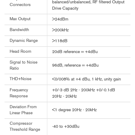
balanced/unbalanced, RF filtered Output
Connectors
Drive Capacity
Max Output
>24dBm
Bandwidth
>200kHz
Dynamic Range
>118dB
Head Room
20dB reference = +4dBu
Signal to Noise
96dB, reference = +4dBu
Ratio
THD+Noise
<0/008% at +4 dBu, 1 kHz, unity gain
+0/-3 dB 2Hz - 200kHz +0/-0.1dB
Frequency
Response
20Hz - 20kHz
Deviation From
<1 degree 20Hz - 20kHz
Linear Phase
Compressor
-40 to +30dBu
Threshold Range