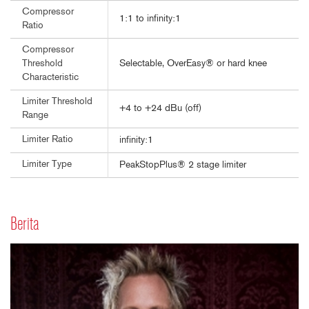
Compressor
1:1 to infinity:1
Ratio
Compressor
Selectable, OverEasy® or hard knee
Threshold
Characteristic
Limiter Threshold
+4 to +24 dBu (off)
Range
Limiter Ratio
infinity:1
Limiter Type
PeakStopPlus® 2 stage limiter
Berita