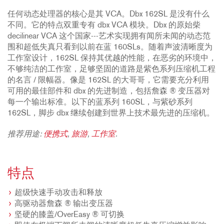
任何动态处理器的核心是其 VCA。Dbx 162SL 是没有什么
不同。它的特点双重专有 dbx VCA 模块。Dbx 的原始柴
decilinear VCA 这个国家---艺术实现拥有闻所未闻的动态范
围和超低失真只看到以前在蓝 160SLs。随着声波清晰度为
工作室设计，162SL 保持其优越的性能，在恶劣的环境中，
不够纯洁的工作室，足够坚固的道路是紫色系列压缩机工程
的名言 / 限幅器。像是 162SL 的大哥哥，它需要充分利用
可用的最佳部件和 dbx 的先进制造，包括詹森 ® 变压器对
每一个输出标准。以下的蓝系列 160SL，与紫砂系列
162SL，脚步 dbx 继续创建到世界上技术最先进的压缩机。
推荐用途:
便携式
,
旅游
,
工作室
.
特点
超级快速手动攻击和释放
高驱动器詹森 ® 输出变压器
坚硬的膝盖/OverEasy ® 可切换