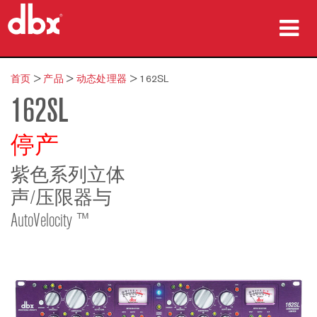
产品
首页
>
产品
>
动态处理器
>
162SL
162SL
案例研究
哪里购买
停产
培训
紫色系列立体
声/压限器与
支持
AutoVelocity ™
语言/地区