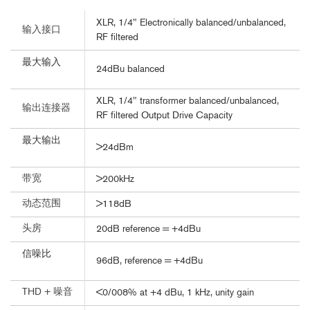
XLR, 1/4" Electronically balanced/unbalanced,
输入接口
RF filtered
最大输入
24dBu balanced
XLR, 1/4" transformer balanced/unbalanced,
输出连接器
RF filtered Output Drive Capacity
最大输出
>24dBm
带宽
>200kHz
动态范围
>118dB
头房
20dB reference = +4dBu
信噪比
96dB, reference = +4dBu
THD + 噪音
<0/008% at +4 dBu, 1 kHz, unity gain