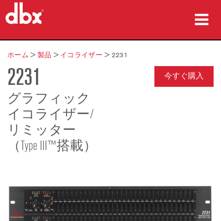
製品
ホーム
>
製品
>
イコライザー
>
2231
2231
導入事例
今すぐ購入
購入先
グラフィック
イコライザー/
トレーニング
リミッター
サポート
（Type III™搭載）
言語/地域