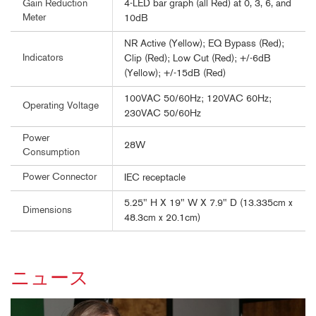
4-LED bar graph (all Red) at 0, 3, 6, and
Gain Reduction
Meter
10dB
NR Active (Yellow); EQ Bypass (Red);
Indicators
Clip (Red); Low Cut (Red); +/-6dB
(Yellow); +/-15dB (Red)
100VAC 50/60Hz; 120VAC 60Hz;
Operating Voltage
230VAC 50/60Hz
Power
28W
Consumption
Power Connector
IEC receptacle
5.25" H X 19" W X 7.9" D (13.335cm x
Dimensions
48.3cm x 20.1cm)
ニュース