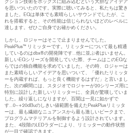
クション技術をボックスに組み込むという大胆なアイデア
を思いついたのです。実際に聴いてみると、私たちは驚き
ました。EQは単体でも素晴らしいサウンドでしたが、こ
れを搭載すると、その性能は信じられないほどのレベルに
達します。ぜひご自身でお確かめください。
しかし、ロジャーはそこで止まりませんでした。
PeakPlus™ リミッターです。リミッターについて最も精通
しているのはdbx®の開発陣です...他に並ぶ者はいません。
新しいEQシリーズを開発していた際、チームはこのEQな
らではの独自機能を求めていました。その時、ロジャーは
また素晴らしいアイデアを思いついて、「優れたリミッタ
ーを内蔵すれば、もっと良く機能するはずだ」と言いまし
た。次の瞬間には、スタジオでロジャーが20シリーズ用に
特別に設計した新しいリミッターに、全員が驚嘆していま
した。繰り返しになりますが、百聞は一見に如かずで
す...0~+20dBuのしきい値範囲を備えたPeakPlusリミッタ
ーは、最も繊細なニュアンスから最も激しいピークまで、
プログラムマテリアルを制御するよう設計されています。
また、4段階のLEDラダーにより、リミッターの動作状態
が一目で確認できます。