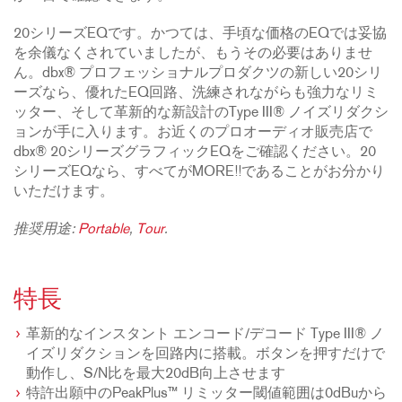
20シリーズEQです。かつては、手頃な価格のEQでは妥協
を余儀なくされていましたが、もうその必要はありませ
ん。dbx® プロフェッショナルプロダクツの新しい20シリ
ーズなら、優れたEQ回路、洗練されながらも強力なリミ
ッター、そして革新的な新設計のType III® ノイズリダクシ
ョンが手に入ります。お近くのプロオーディオ販売店で
dbx® 20シリーズグラフィックEQをご確認ください。20
シリーズEQなら、すべてがMORE!!であることがお分かり
いただけます。
推奨用途:
Portable
,
Tour
.
特長
革新的なインスタント エンコード/デコード Type III® ノ
イズリダクションを回路内に搭載。ボタンを押すだけで
動作し、S/N比を最大20dB向上させます
特許出願中のPeakPlus™ リミッター閾値範囲は0dBuから