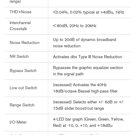
range)
THD+Noise
<0.04%, 0.02% typical at +4dBu, 1kHz
Interchannel
<-80dB, 20Hz to 20kHz
Crosstalk
Up to 20dB of dynamic broadband
Noise Reduction
noise reduction
NR Switch
Activates dbx Type III Noise Reduction
Bypasses the graphic equalizer section
Bypass Switch
in the signal path
(recessed) Activates the 40Hz
Low cut Switch
18dB/octave Bessel high-pass filter
(recessed) Selects either +/- 6dB or +/-
Range Switch
15dB slider boost/cut range
4-LED bar graph (Green, Green, Yellow,
I/O Meter
Red) at -10, 0, +10, and +18dBu