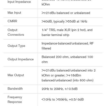
Input Impedance
kOhm
Max Input
>+21dBu balanced or unbalanced
CMRR
>40dB, typically >55dB at 1kHz
1/4" TRS, male XLR (pin 2 hot), and
Output
Connectors
barrier terminal strip
Impedance-balanced/unbalanced, RF
Output Type
filtered
Balanced 200 ohm, unbalanced 100
Output Impedance
ohm
>+21dBu balanced/unbalanced into 2
Max Output
kOhm or greater; >+18dBm
balanced/unbalanced (into 600 ohm)
Bandwidth
20Hz to 20kHz, +/-0.5dB
Frequency
<10Hz to >50kHz, +0.5/-3dB
Response