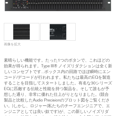
画像を拡大
素晴らしい機能です。たった1つのボタンで、これほどの
効果が得られます。Type III® ノイズリダクションは全く新
しいコンセプトです...ボックス内の回路でほぼ瞬時にエン
コード/デコードが行われます。私たちは最高のEQを製造
することを目指してスタートしました。有名な30シリーズ
EQに匹敵する伝統と性能を持つ製品を。そして誰もが予
想した通り、非常に優れた仕上がりとなりました。(競合
製品と比較したAudio Precisionのプロット図をご覧くださ
い。)しかし、ロジャー(私たちのチーフエンジニアで、エ
ンジニアとしては良い奴です)が、この新しいノイズリダ