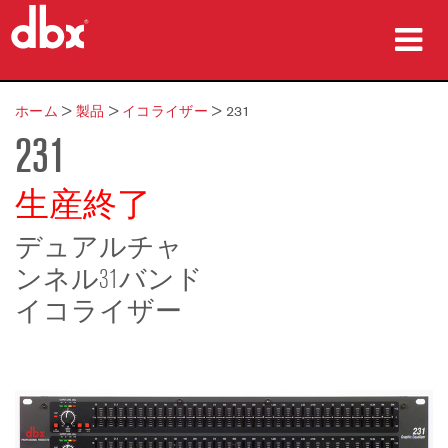
製品
ホーム
>
製品
>
イコライザー
>
231
231
導入事例
購入先
生産終了
トレーニング
デュアルチャ
ンネル31バンド
サポート
イコライザー
言語/地域