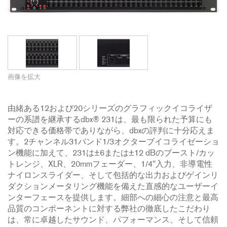
画像を拡大
由緒ある12および20シリーズのグラフィックイコライザ
ーの系譜を継承するdbx® 231は、最も限られた予算にも
対応できる価格帯でありながら、dbxの評判に十分応えま
す。2チャンネル31バンド1/3オクターブイコライゼーショ
ン機能に加えて、231は±6または±12 dBのブースト/カッ
トレンジ、XLR、20mmフェーダー、1/4"入力、非導電性
ナイロンスライダー、そして包括的な出力およびゲインリ
ダクションメータリング機能を備えた直感的なユーザーイ
ンターフェースを提供します。細部への細心の注意と最高
品質のコンポーネントに対する弊社の徹底したこだわり
は、常に卓越したサウンド、パフォーマンス、そして信頼