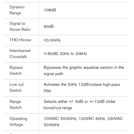
Dynamic
108dB
Range
Signal to
90dB
Noise Ratio
THD+Noise
<0.004%
Interchannel
<-80dB, 20Hz to 20kHz
Crosstalk
Bypasses the graphic equalizer section in the
Bypass
Switch
signal path
Activates the 50Hz 12dB/octave high-pass
Low cut
Switch
filter
Selects either +/- 6dB or +/-12dB slider
Range
Switch
boost/cut range
100VAC 50/60Hz; 120VAC 60Hz; 230VAC
Operating
Voltage
50/60Hz