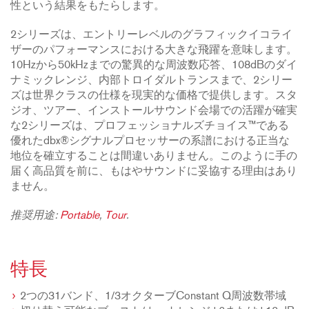
性という結果をもたらします。
2シリーズは、エントリーレベルのグラフィックイコライ
ザーのパフォーマンスにおける大きな飛躍を意味します。
10Hzから50kHzまでの驚異的な周波数応答、108dBのダイ
ナミックレンジ、内部トロイダルトランスまで、2シリー
ズは世界クラスの仕様を現実的な価格で提供します。スタ
ジオ、ツアー、インストールサウンド会場での活躍が確実
な2シリーズは、プロフェッショナルズチョイス™である
優れたdbx®シグナルプロセッサーの系譜における正当な
地位を確立することは間違いありません。このように手の
届く高品質を前に、もはやサウンドに妥協する理由はあり
ません。
推奨用途:
Portable
,
Tour
.
特長
2つの31バンド、1/3オクターブConstant Q周波数帯域