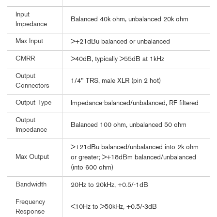
Input
Balanced 40k ohm, unbalanced 20k ohm
Impedance
Max Input
>+21dBu balanced or unbalanced
CMRR
>40dB, typically >55dB at 1kHz
Output
1/4" TRS, male XLR (pin 2 hot)
Connectors
Output Type
Impedance-balanced/unbalanced, RF filtered
Output
Balanced 100 ohm, unbalanced 50 ohm
Impedance
>+21dBu balanced/unbalanced into 2k ohm
Max Output
or greater; >+18dBm balanced/unbalanced
(into 600 ohm)
Bandwidth
20Hz to 20kHz, +0.5/-1dB
Frequency
<10Hz to >50kHz, +0.5/-3dB
Response