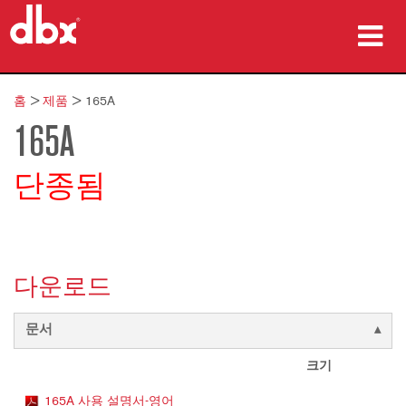
제품
홈
>
제품
>
165A
165A
사례 연구
구매처
단종됨
교육
지원
다운로드
문서
언어/지역
크기
165A 사용 설명서-영어