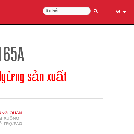
English (
عربي
Dansk
165A
Deutsch
Ελληνι
Ngừng sản xuất
Español
Français
עברית
हिन्दी
Bahasa I
ỔNG QUAN
Italiano
ẢI XUỐNG
Ỗ TRỢ/FAQ
日本語