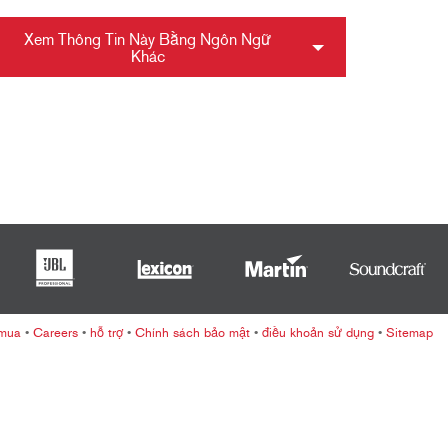
ខ្មែរ
한국어
Xem Thông Tin Này Bằng Ngôn Ngữ
Khác
Nederlan
Polski
Portuguê
Português
Svenska
ภาษาไทย
Türkçe
Tiếng Việ
中文
 mua
•
Careers
•
hỗ trợ
•
Chính sách bảo mật
•
điều khoản sử dụng
•
Sitemap