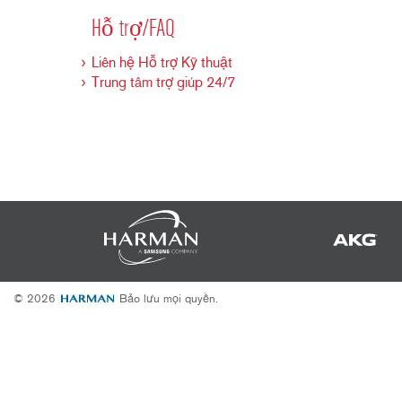
2231
RTA-M
Hỗ trợ/FAQ
iEQ15
PS6
iEQ31
Di1
Liên hệ Hỗ trợ Kỹ thuật
Trung tâm trợ giúp 24/7
530
DJDI
CT-2
CT-3
DI4
© 2026
Bảo lưu mọi quyền.