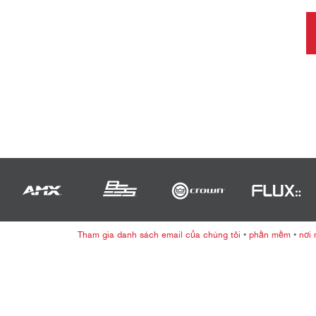
Tham gia danh sách email của chúng tôi
•
phần mềm
•
nơi