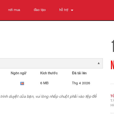
nơi mua
đào tạo
hỗ trợ
Liên hệ chúng tôi
Trung tâm trợ giúp 24/7
phần mềm
Tải xuống
Bảo hành
đăng ký sản phẩm
Dịch vụ
Ngôn ngữ
Kích thước
Đã tải lên
6 MB
Thg 4 2026
ng trình duyệt của bạn, vui lòng nhấp chuột phải vào tệp để
T
T
H