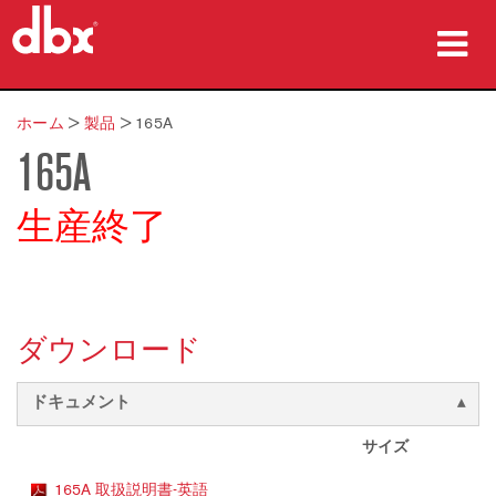
製品
ホーム
>
製品
>
165A
165A
導入事例
購入先
生産終了
トレーニング
サポート
ダウンロード
ドキュメント
言語/地域
サイズ
165A 取扱説明書-英語