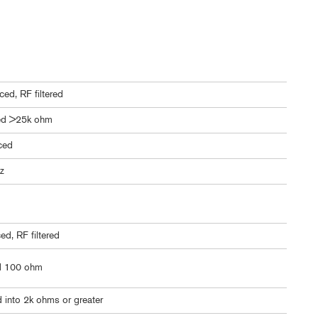
ced, RF filtered
ed >25k ohm
ced
z
d, RF filtered
d 100 ohm
into 2k ohms or greater