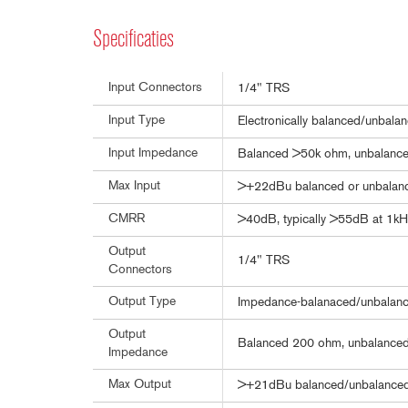
Specificaties
Input Connectors
1/4" TRS
Input Type
Electronically balanced/unbalan
Input Impedance
Balanced >50k ohm, unbalanc
Max Input
>+22dBu balanced or unbalan
CMRR
>40dB, typically >55dB at 1kH
Output
1/4" TRS
Connectors
Output Type
Impedance-balanaced/unbalance
Output
Balanced 200 ohm, unbalance
Impedance
Max Output
>+21dBu balanced/unbalanced 