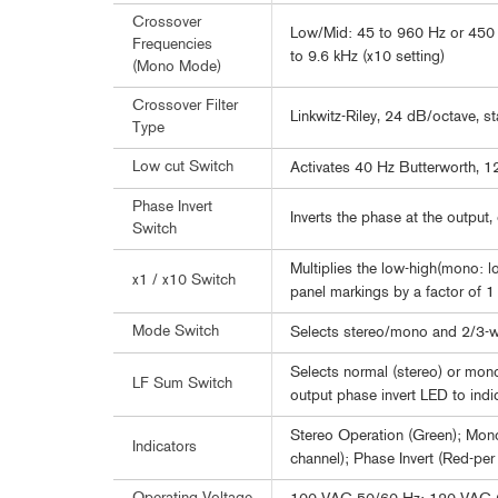
Crossover
Low/Mid: 45 to 960 Hz or 450 
Frequencies
to 9.6 kHz (x10 setting)
(Mono Mode)
Crossover Filter
Linkwitz-Riley, 24 dB/octave, st
Type
Low cut Switch
Activates 40 Hz Butterworth, 12
Phase Invert
Inverts the phase at the output,
Switch
Multiplies the low-high(mono: l
x1 / x10 Switch
panel markings by a factor of 1
Mode Switch
Selects stereo/mono and 2/3-w
Selects normal (stereo) or mo
LF Sum Switch
output phase invert LED to indi
Stereo Operation (Green); Mono
Indicators
channel); Phase Invert (Red-per