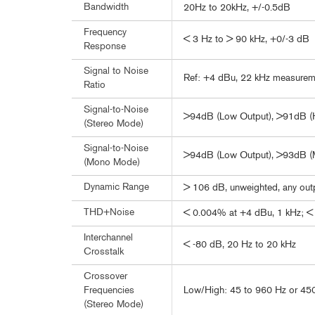
Bandwidth
20Hz to 20kHz, +/-0.5dB
Frequency
< 3 Hz to > 90 kHz, +0/-3 dB
Response
Signal to Noise
Ref: +4 dBu, 22 kHz measurem
Ratio
Signal-to-Noise
>94dB (Low Output), >91dB (H
(Stereo Mode)
Signal-to-Noise
>94dB (Low Output), >93dB (M
(Mono Mode)
Dynamic Range
> 106 dB, unweighted, any out
THD+Noise
< 0.004% at +4 dBu, 1 kHz; <
Interchannel
< -80 dB, 20 Hz to 20 kHz
Crosstalk
Crossover
Low/High: 45 to 960 Hz or 450 
Frequencies
(Stereo Mode)