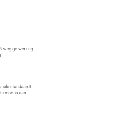
3-wegige werking
g
ionele standaard)
rde modus aan