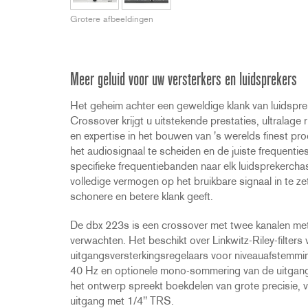
2231
RTA-M
Grotere afbeeldingen
iEQ15
PS6
iEQ31
Di1
530
DJDI
Meer geluid voor uw versterkers en luidsprekers
CT-2
Het geheim achter een geweldige klank van luidspre
CT-3
Crossover krijgt u uitstekende prestaties, ultralage
DI4
en expertise in het bouwen van 's werelds finest p
het audiosignaal te scheiden en de juiste frequentie
specifieke frequentiebanden naar elk luidsprekerchas
volledige vermogen op het bruikbare signaal in te z
schonere en betere klank geeft.
De dbx 223s is een crossover met twee kanalen met 
verwachten. Het beschikt over Linkwitz-Riley-filters
uitgangsversterkingsregelaars voor niveauafstemming
40 Hz en optionele mono-sommering van de uitgangs
het ontwerp spreekt boekdelen van grote precisie, v
uitgang met 1/4" TRS.