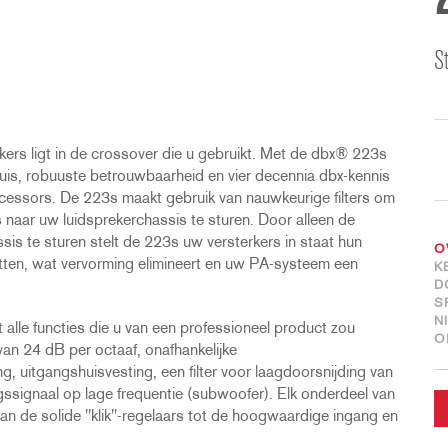
S
kers ligt in de crossover die u gebruikt. Met de dbx® 223s
 ruis, robuuste betrouwbaarheid en vier decennia dbx-kennis
rocessors. De 223s maakt gebruik van nauwkeurige filters om
s naar uw luidsprekerchassis te sturen. Door alleen de
sis te sturen stelt de 223s uw versterkers in staat hun
O
etten, wat vervorming elimineert en uw PA-systeem een
K
D
S
N
alle functies die u van een professioneel product zou
O
 van 24 dB per octaaf, onafhankelijke
, uitgangshuisvesting, een filter voor laagdoorsnijding van
signaal op lage frequentie (subwoofer). Elk onderdeel van
an de solide "klik"-regelaars tot de hoogwaardige ingang en