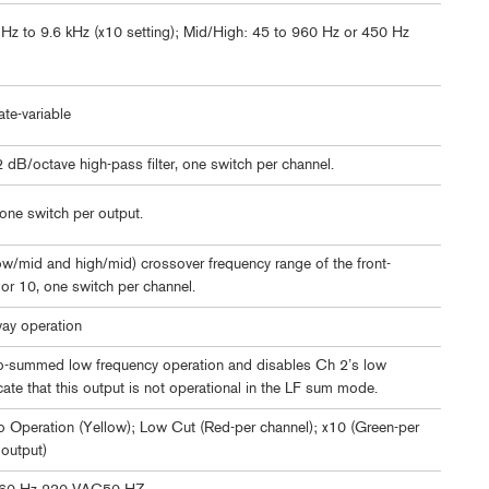
Hz to 9.6 kHz (x10 setting); Mid/High: 45 to 960 Hz or 450 Hz
ate-variable
 dB/octave high-pass filter, one switch per channel.
 one switch per output.
ow/mid and high/mid) crossover frequency range of the front-
 or 10, one switch per channel.
ay operation
no-summed low frequency operation and disables Ch 2’s low
cate that this output is not operational in the LF sum mode.
 Operation (Yellow); Low Cut (Red-per channel); x10 (Green-per
 output)