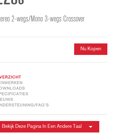
ខ្មែរ
한국어
tereo 2-wegs/Mono 3-wegs Crossover
Nederlan
Polski
Portuguê
Português
Nu Kopen
Svenska
ภาษาไทย
Türkçe
VERZICHT
ENMERKEN
Tiếng Việ
OWNLOADS
PECIFICATIES
中文
IEUWS
NDERSTEUNING/FAQ'S
Bekijk Deze Pagina In Een Andere Taal