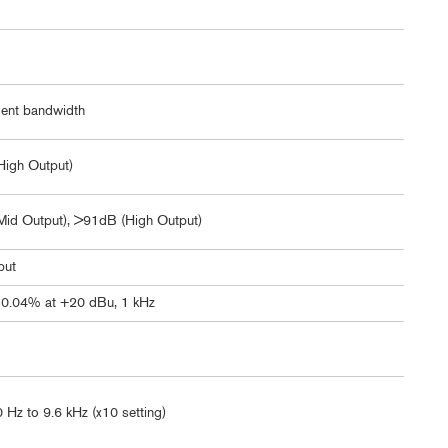
ent bandwidth
igh Output)
id Output), >91dB (High Output)
put
 0.04% at +20 dBu, 1 kHz
Hz to 9.6 kHz (x10 setting)