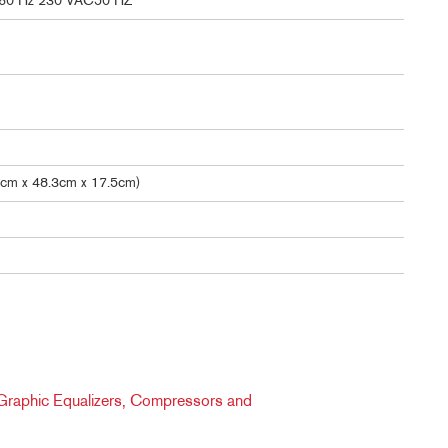
 60 Hz 230 VAC50 HZ
4cm x 48.3cm x 17.5cm)
Graphic Equalizers, Compressors and