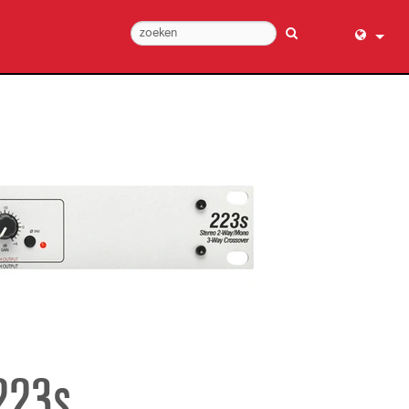
English (
عربي
Dansk
Deutsch
Ελληνι
Español
Français
עברית
हिन्दी
Bahasa I
Italiano
223s
日本語