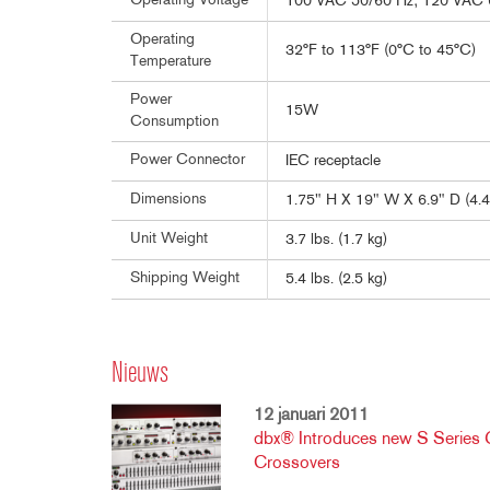
Operating Voltage
100 VAC 50/60 Hz; 120 VAC
Operating
32°F to 113°F (0°C to 45°C)
Temperature
Power
15W
Consumption
Power Connector
IEC receptacle
Dimensions
1.75" H X 19" W X 6.9" D (4.
Unit Weight
3.7 lbs. (1.7 kg)
Shipping Weight
5.4 lbs. (2.5 kg)
Nieuws
12 januari 2011
dbx® Introduces new S Series 
Crossovers