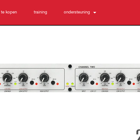
 te kopen
training
ondersteuning
Neem contact met ons op
24/7 hulpcentrum
software
Downloads
Garantie
productregistratie
Service