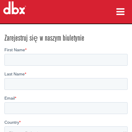
produkty
Zarejestruj się w naszym biuletynie
Studia przypadków
gdzie kupić
szkolenia
wsparcie
Język/Region