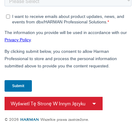
Wyświetl Tę Stronę W Innym Języku
© 2026
Wszelkie prawa zastrzeżone.