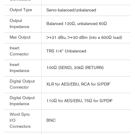
Output Type
Servo-balanced/unbalanced
Output
Balanced 120Ω, unbalanced 60Ω
Impedance
Max Output
>+21 dBu, >+20 dBm (into a 600Ω load)
Insert
TRS 1/4" Unbalanced
Connector
Insert
100Ω (SEND), 20kΩ (RETURN)
Impedance
Digital Output
XLR for AES/EBU, RCA for S/PDIF
Connector
Digital Output
110Ω for AES/EBU, 75Ω for S/PDIF
Impedance
Word Sync
BNC
I/O
Connectors