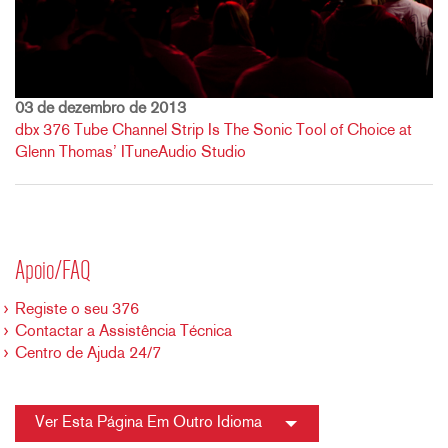
03 de dezembro de 2013
dbx 376 Tube Channel Strip Is The Sonic Tool of Choice at
Glenn Thomas’ ITuneAudio Studio
Apoio/FAQ
Registe o seu 376
Contactar a Assistência Técnica
Centro de Ajuda 24/7
Ver Esta Página Em Outro Idioma