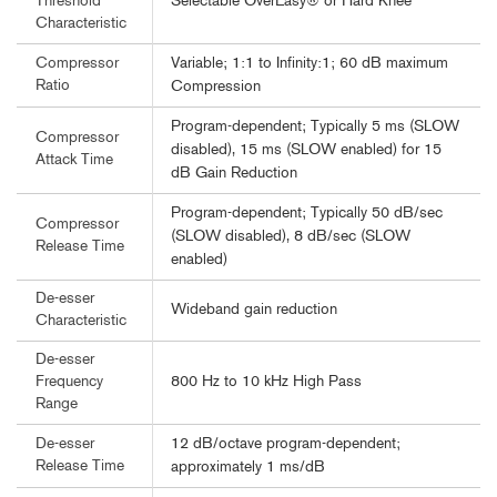
Selectable OverEasy® or Hard Knee
Threshold
Characteristic
Variable; 1:1 to Infinity:1; 60 dB maximum
Compressor
Ratio
Compression
Program-dependent; Typically 5 ms (SLOW
Compressor
disabled), 15 ms (SLOW enabled) for 15
Attack Time
dB Gain Reduction
Program-dependent; Typically 50 dB/sec
Compressor
(SLOW disabled), 8 dB/sec (SLOW
Release Time
enabled)
De-esser
Wideband gain reduction
Characteristic
De-esser
800 Hz to 10 kHz High Pass
Frequency
Range
12 dB/octave program-dependent;
De-esser
Release Time
approximately 1 ms/dB