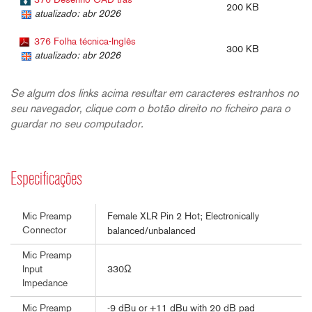
376 Desenho CAD trás
200 KB
atualizado: abr 2026
376 Folha técnica-Inglês
300 KB
atualizado: abr 2026
Se algum dos links acima resultar em caracteres estranhos no
seu navegador, clique com o botão direito no ficheiro para o
guardar no seu computador.
Especificações
Female XLR Pin 2 Hot; Electronically
Mic Preamp
Connector
balanced/unbalanced
Mic Preamp
330Ω
Input
Impedance
-9 dBu or +11 dBu with 20 dB pad
Mic Preamp