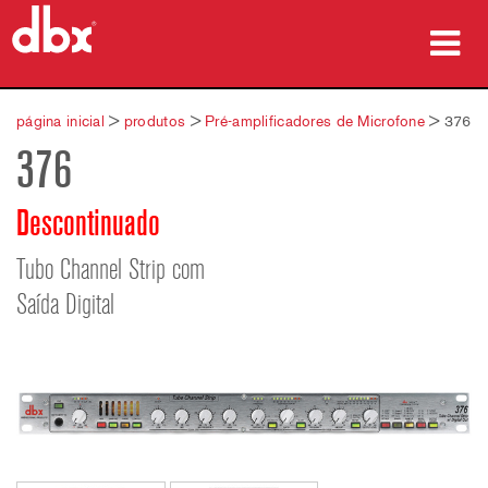
produtos
página inicial
>
produtos
>
Pré-amplificadores de Microfone
>
376
376
Casos de estudo
onde comprar
Descontinuado
formação
Tubo Channel Strip com
Saída Digital
assistência
Idioma/Região