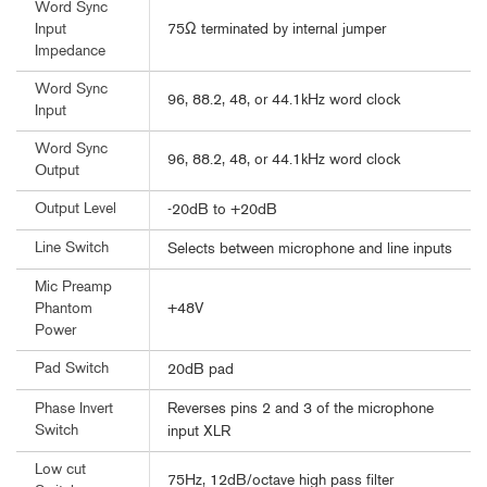
Word Sync
75Ω terminated by internal jumper
Input
Impedance
Word Sync
96, 88.2, 48, or 44.1kHz word clock
Input
Word Sync
96, 88.2, 48, or 44.1kHz word clock
Output
Output Level
-20dB to +20dB
Line Switch
Selects between microphone and line inputs
Mic Preamp
+48V
Phantom
Power
Pad Switch
20dB pad
Reverses pins 2 and 3 of the microphone
Phase Invert
Switch
input XLR
Low cut
75Hz, 12dB/octave high pass filter