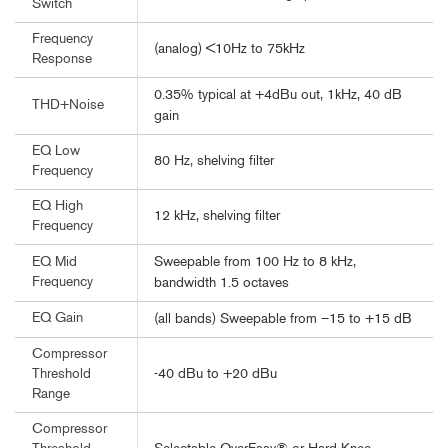
Switch
Frequency
(analog) <10Hz to 75kHz
Response
0.35% typical at +4dBu out, 1kHz, 40 dB
THD+Noise
gain
EQ Low
80 Hz, shelving filter
Frequency
EQ High
12 kHz, shelving filter
Frequency
Sweepable from 100 Hz to 8 kHz,
EQ Mid
Frequency
bandwidth 1.5 octaves
EQ Gain
(all bands) Sweepable from –15 to +15 dB
Compressor
-40 dBu to +20 dBu
Threshold
Range
Compressor