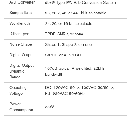
A/D Converter
dbx® Type IV® A/D Conversion System
Sample Rate
96, 88.2, 48, or 44.1kHz selectable
Wordlength
24, 20, or 16 bit selectable
Dither Type
TPDF, SNR2, or none
Noise Shape
Shape 1, Shape 2, or none
Digital Output
S/PDIF or AES/EBU
Digital Output
107dB typical, A-weighted, 22kHz
Dynamic
bandwidth
Range
DO: 120VAC 60Hz, 100VAC 50/60Hz;
Operating
Voltage
EU: 230VAC 50/60Hz
Power
35W
Consumption