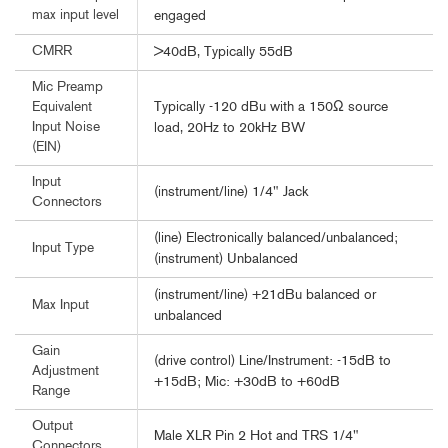
max input level
engaged
CMRR
>40dB, Typically 55dB
Mic Preamp
Typically -120 dBu with a 150Ω source
Equivalent
Input Noise
load, 20Hz to 20kHz BW
(EIN)
Input
(instrument/line) 1/4" Jack
Connectors
(line) Electronically balanced/unbalanced;
Input Type
(instrument) Unbalanced
(instrument/line) +21dBu balanced or
Max Input
unbalanced
Gain
(drive control) Line/Instrument: -15dB to
Adjustment
+15dB; Mic: +30dB to +60dB
Range
Output
Male XLR Pin 2 Hot and TRS 1/4"
Connectors