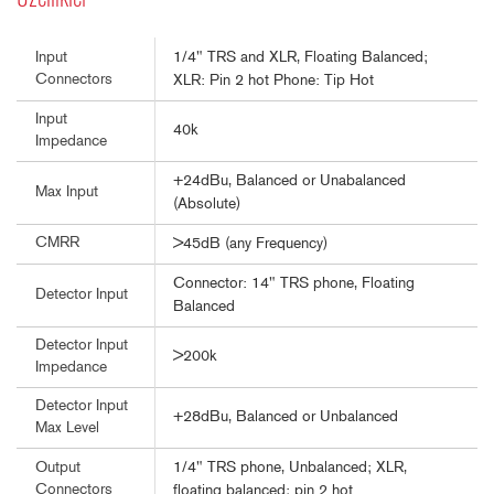
1/4" TRS and XLR, Floating Balanced;
Input
Connectors
XLR: Pin 2 hot Phone: Tip Hot
Input
40k
Impedance
+24dBu, Balanced or Unabalanced
Max Input
(Absolute)
CMRR
>45dB (any Frequency)
Connector: 14" TRS phone, Floating
Detector Input
Balanced
Detector Input
>200k
Impedance
Detector Input
+28dBu, Balanced or Unbalanced
Max Level
1/4" TRS phone, Unbalanced; XLR,
Output
Connectors
floating balanced; pin 2 hot