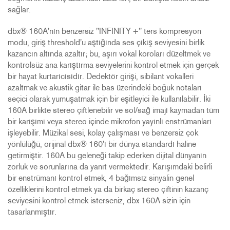
sağlar.
dbx® 160A'nın benzersiz "INFINITY +" ters kompresyon
modu, giriş threshold'u aştığında ses çıkış seviyesini birlik
kazancın altında azaltır; bu, aşırı vokal koroları düzeltmek ve
kontrolsüz ana karıştırma seviyelerini kontrol etmek için gerçek
bir hayat kurtarıcısıdır. Dedektör girişi, sibilant vokalleri
azaltmak ve akustik gitar ile bas üzerindeki boğuk notaları
seçici olarak yumuşatmak için bir eşitleyici ile kullanılabilir. İki
160A birlikte stereo çiftlenebilir ve sol/sağ imajı kaymadan tüm
bir karışımı veya stereo içinde mikrofon yayınlı enstrümanları
işleyebilir. Müzikal sesi, kolay çalışması ve benzersiz çok
yönlülüğü, orijinal dbx® 160'ı bir dünya standardı haline
getirmiştir. 160A bu geleneği takip ederken dijital dünyanın
zorluk ve sorunlarına da yanıt vermektedir. Karışımdaki belirli
bir enstrümanı kontrol etmek, 4 bağımsız sinyalin genel
özelliklerini kontrol etmek ya da birkaç stereo çiftinin kazanç
seviyesini kontrol etmek isterseniz, dbx 160A sizin için
tasarlanmıştır.