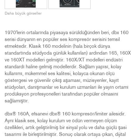
Daha büyük görseller
1970'lerin ortalarında piyasaya sürüldüğünden beri, dbx 160
serisi dünyanın en popüler ses kompresör serisini temsil
etmektedir. Klasik 160 modelinin (hala birçok dünya
standartında stüdyoda günlük kullanılan) ardından 165, 160X
ve 160XT modelleri gelmiştir. 160X/XT modelleri endüstri
standardı haline gelmiş modellerdir. Sağlam yapısı, kolay
kullanımı, mükemmel ses kalitesi, kolayca okunan ölçü
göstergesi ve güvenilir çıkış aşaması, müzisyenler, kayıt
stüdyoları, danışmanlar ve kurulum uzmanları ile yayın ortamı
prodüksyon profesyonelleri tarafından popüler olmasını
sağlamıştır.
dbx® 160A, efsanevi dbx® 160 kompresör/limiter ailesidir.
Aynı klasik ses, kolay kurulum ve ödün vermeyen ölçüm
özellikleri, artık geliştirilmiş bir sinyal yolu ve daha güçlü şasi
tasarımı ile birleştirilmiştir. Sonuç olarak ortaya çıkan, dijital