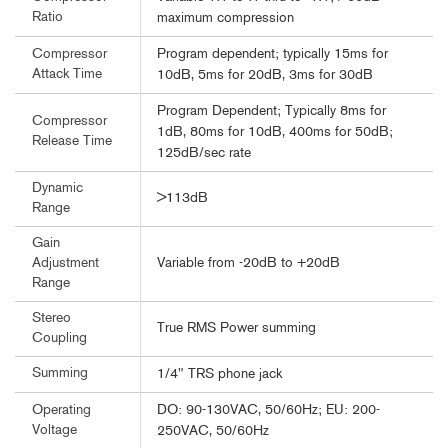
Ratio
maximum compression
Program dependent; typically 15ms for
Compressor
Attack Time
10dB, 5ms for 20dB, 3ms for 30dB
Program Dependent; Typically 8ms for
Compressor
1dB, 80ms for 10dB, 400ms for 50dB;
Release Time
125dB/sec rate
Dynamic
>113dB
Range
Gain
Variable from -20dB to +20dB
Adjustment
Range
Stereo
True RMS Power summing
Coupling
Summing
1/4" TRS phone jack
DO: 90-130VAC, 50/60Hz; EU: 200-
Operating
Voltage
250VAC, 50/60Hz