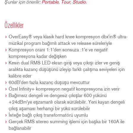
Şunlar için önerilir:
Portable
,
Tour
,
Studio
.
Özellikler
OverEasy® veya klasik hard knee kompresyon dbx'in® ultra-
müzikal program bağımlı attack ve release süreleriyle
Kompresyon oranı 1:1'den sonsuza :1'e ve negatif
kompresyona kadar değişken
Kesin dual RMS LED ekran giriş veya çıkışı izler ve geniş
aralıkta kazanç düşüşünü izleyip farklı çalışma seviyeleri için
kalibre eder
60dB'den fazla kazanç düşüşü mevcuttur
Özel Infinity+ kompresyon negatif kompresyona izin verir
Bağımsız dengeli ve dengesiz çıkışlar 600 yükünü
+24dBm'ye eşzamanlı olarak sürülebilir. Yeni kayan dengeli
çıkış aşaması herhangi bir yükü sürülebilir
İsteğe bağlı çıkış transformatörü uyumlu
Gerçek RMS stereo summing işlemi için başka bir 160A ile
bağlanabilir