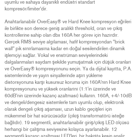
uyumlu ve sahaya dayanıklı endüstri standart
kompresör/limiter'dir.
Anahtarlanabilir OverEasy® ve Hard Knee kompresyon eğrileri
ile birlikte son derece geniş aralıklı threshold, oran ve çıkış
kontrollerine sahip olan dbx 160A her görev için hazırdır.
Gerçek RMS seviye algılaması, hafif kompresyondan "brick
wall" pik sınırlamasına kadar en doğal sesilendirilen dinamik
işlemçiyi sağlar. Vokal ve enstrüman seviyelerindeki
dalgalanmaları saydam şekilde yumuşatmak için düşük oranları
ve OverEasy® kompresyonunu seçin. Ya da dijital kayıtta, P.A.
sistemlerinde ve yayın sinyallerinde aşırı yükleme
distorsyonuna karşı kusursuz koruma için 160A'nın Hard Knee
kompresyonunu ve yüksek oranlarını (1:1'in üzerinde ve
60dB'nin üzerinde kazanç azaltması) kullanın. 160A, +4/-10dB
ve dengeli/dengesiz sistemlerle tam uyumlu olup, elektronik
olarak dengeli çıkış aşaması, uzun kablo geçişleri için
mükemmel bir hat sürücüsüdür (çıkış transformatörü isteğe
bağlıdır). 19 segmentli, anahtarlanabilir giriş/çıkış LED ölçüsü
herhangi bir çalışma seviyesine kolayca ayarlanabilir. 12
segmentli kazanç azaltması LED'leri, bir bakışta kesin analiz