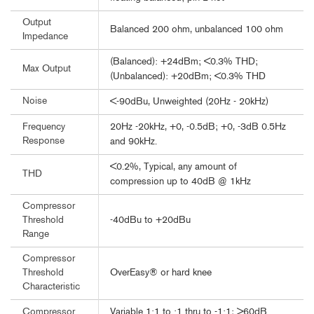
Output
Balanced 200 ohm, unbalanced 100 ohm
Impedance
(Balanced): +24dBm; <0.3% THD;
Max Output
(Unbalanced): +20dBm; <0.3% THD
Noise
<-90dBu, Unweighted (20Hz - 20kHz)
20Hz -20kHz, +0, -0.5dB; +0, -3dB 0.5Hz
Frequency
Response
and 90kHz.
<0.2%, Typical, any amount of
THD
compression up to 40dB @ 1kHz
Compressor
-40dBu to +20dBu
Threshold
Range
Compressor
OverEasy® or hard knee
Threshold
Characteristic
Variable 1:1 to :1 thru to -1:1; >60dB
Compressor