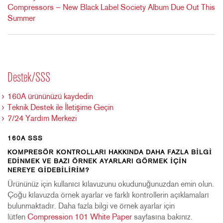
Compressors — New Black Label Society Album Due Out This
Summer
Destek/SSS
160A ürününüzü kaydedin
Teknik Destek ile İletişime Geçin
7/24 Yardım Merkezi
160A SSS
KOMPRESÖR KONTROLLARI HAKKINDA DAHA FAZLA BILGI
EDINMEK VE BAZI ÖRNEK AYARLARI GÖRMEK IÇIN
NEREYE GIDEBILIRIM?
Ürününüz için kullanıcı kılavuzunu okudunuğunuzdan emin olun.
Çoğu kılavuzda örnek ayarlar ve farklı kontrollerin açıklamaları
bulunmaktadır. Daha fazla bilgi ve örnek ayarlar için
lütfen
Compression 101 White Paper
sayfasına bakınız.