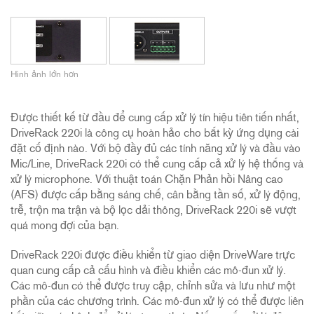
Hình ảnh lớn hơn
Được thiết kế từ đầu để cung cấp xử lý tín hiệu tiên tiến nhất,
DriveRack 220i là công cụ hoàn hảo cho bất kỳ ứng dụng cài
đặt cố định nào. Với bộ đầy đủ các tính năng xử lý và đầu vào
Mic/Line, DriveRack 220i có thể cung cấp cả xử lý hệ thống và
xử lý microphone. Với thuật toán Chặn Phản hồi Nâng cao
(AFS) được cấp bằng sáng chế, cân bằng tần số, xử lý động,
trễ, trộn ma trận và bộ lọc dải thông, DriveRack 220i sẽ vượt
quá mong đợi của bạn.
DriveRack 220i được điều khiển từ giao diện DriveWare trực
quan cung cấp cả cấu hình và điều khiển các mô-đun xử lý.
Các mô-đun có thể được truy cập, chỉnh sửa và lưu như một
phần của các chương trình. Các mô-đun xử lý có thể được liên