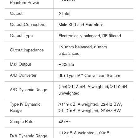
Phantom Power
Output
2 total
Output Connectors
Male XLR and Euroblock
Output Type
Electronically balanced, RF filtered
120ohm balanced, 60ohm
Output Impedance
unbalanced
Max Output
+20dBu
A/D Converter
dbx Type IV™ Conversion System
(line) >113 dB, A-weighted, >110 dB
A/D Dynamic Range
unweighted
>119 dB, A-weighted, 22kHz BW;
Type IV Dynamic
Range
>117 dB, A-weighted, 22kHz BW
Sample Rate
48kHz
112 dB A-weighted, 109dB
D/A Dynamic Range