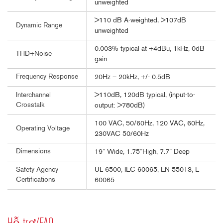
unweighted
>110 dB A-weighted, >107dB
Dynamic Range
unweighted
0.003% typical at +4dBu, 1kHz, 0dB
THD+Noise
gain
Frequency Response
20Hz – 20kHz, +/- 0.5dB
>110dB, 120dB typical, (input-to-
Interchannel
Crosstalk
output: >780dB)
100 VAC, 50/60Hz, 120 VAC, 60Hz,
Operating Voltage
230VAC 50/60Hz
Dimensions
19” Wide, 1.75”High, 7.7” Deep
UL 6500, IEC 60065, EN 55013, E
Safety Agency
Certifications
60065