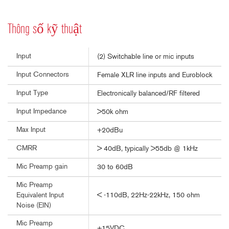
Thông số kỹ thuật
Input
(2) Switchable line or mic inputs
Input Connectors
Female XLR line inputs and Euroblock
Input Type
Electronically balanced/RF filtered
Input Impedance
>50k ohm
Max Input
+20dBu
CMRR
> 40dB, typically >55db @ 1kHz
Mic Preamp gain
30 to 60dB
Mic Preamp
< -110dB, 22Hz-22kHz, 150 ohm
Equivalent Input
Noise (EIN)
Mic Preamp
+15VDC