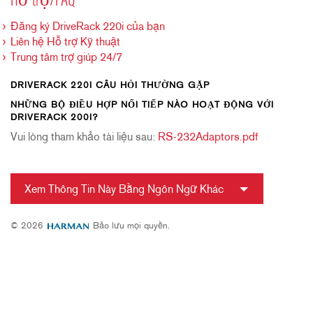
Hỗ trợ/FAQ
Đăng ký DriveRack 220i của bạn
Liên hệ Hỗ trợ Kỹ thuật
Trung tâm trợ giúp 24/7
DRIVERACK 220I CÂU HỎI THƯỜNG GẶP
NHỮNG BỘ ĐIỀU HỢP NỐI TIẾP NÀO HOẠT ĐỘNG VỚI
DRIVERACK 200I?
Vui lòng tham khảo tài liệu sau:
RS-232Adaptors.pdf
Xem Thông Tin Này Bằng Ngôn Ngữ Khác
© 2026
Bảo lưu mọi quyền.