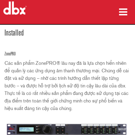
sản phẩm
Installed
Nghiên cứu trường hợp
ZonePRO
nơi mua
Các sản phẩm ZonePRO® lâu nay đã là lựa chọn hiển nhiên
để quản lý các ứng dụng âm thanh thương mại. Chúng dễ cài
đào tạo
đặt và sử dụng – nhờ các trình hướng dẫn thiết lập từng
bước – và được hỗ trợ bởi lịch sử độ tin cậy lâu dài của dbx.
hỗ trợ
Thực tế là có rất nhiều sản phẩm đang được sử dụng tại các
địa điểm trên toàn thế giới chứng minh cho sự phổ biến và
hiệu suất đáng tin cậy của chúng.
Ngôn ngữ/Khu vực