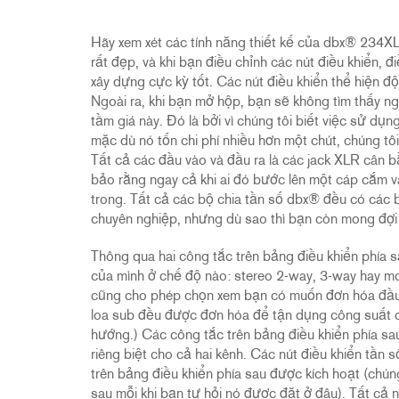
2231
RTA-M
iEQ15
PS6
Hãy xem xét các tính năng thiết kế của dbx® 234XL. 
iEQ31
Di1
rất đẹp, và khi bạn điều chỉnh các nút điều khiển, đ
xây dựng cực kỳ tốt. Các nút điều khiển thể hiện độ 
530
DJDI
Ngoài ra, khi bạn mở hộp, bạn sẽ không tìm thấy ng
CT-2
tầm giá này. Đó là bởi vì chúng tôi biết việc sử d
CT-3
mặc dù nó tốn chi phí nhiều hơn một chút, chúng tôi
Tất cả các đầu vào và đầu ra là các jack XLR cân b
DI4
bảo rằng ngay cả khi ai đó bước lên một cáp cắm 
trong. Tất cả các bộ chia tần số dbx® đều có các b
chuyên nghiệp, nhưng dù sao thì bạn còn mong đợi
Thông qua hai công tắc trên bảng điều khiển phía 
của mình ở chế độ nào: stereo 2-way, 3-way hay m
cũng cho phép chọn xem bạn có muốn đơn hóa đầu 
loa sub đều được đơn hóa để tận dụng công suất củ
hướng.) Các công tắc trên bảng điều khiển phía sa
riêng biệt cho cả hai kênh. Các nút điều khiển tần 
trên bảng điều khiển phía sau được kích hoạt (chúng
sau mỗi khi bạn tự hỏi nó được đặt ở đâu). Tất cả 