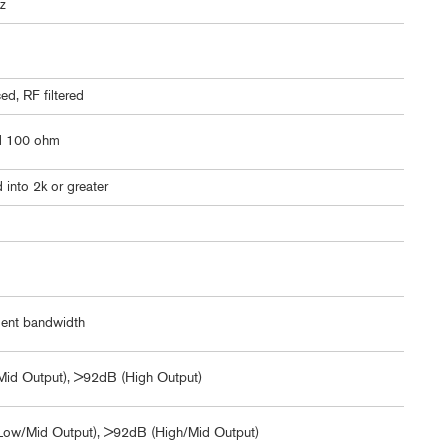
z
d, RF filtered
d 100 ohm
nto 2k or greater
ent bandwidth
id Output), >92dB (High Output)
ow/Mid Output), >92dB (High/Mid Output)