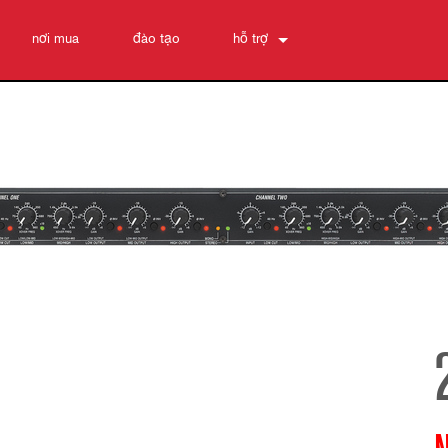
nơi mua
đào tạo
hỗ trợ
Liên hệ chúng tôi
Trung tâm trợ giúp 24/7
phần mềm
Tải xuống
Bảo hành
đăng ký sản phẩm
Dịch vụ