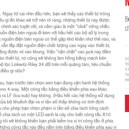
Ngay từ cái nhìn đầu tiên, bạn sẽ thấy các thiết bị trông
B
iều gì đó khác sẽ trở nên rõ ràng; những thiết bị này được
chính xác tuyệt vời, và cảm giác là một "click" vững chắc.
c
uồn điện bên ngoài đi kèm với hầu hết các bộ xử lý trong
ụng nguồn điện bên ngoài có thể gặp khó khăn như thế nào, và
 vẫn lắp đặt nguồn điện chất lượng cao ngay vào thiết bị.
ằng được vít vào khung. Việc "vặn chặt" các jack này đảm
vào thiết bị, nó cũng sẽ không làm hỏng bảng mạch bên
T
ộ lọc Linkwitz-Riley 24 dB trên mỗi quãng tám, tiêu chuẩn
T
T
 điều gì nữa?
T
H
sau, bạn trước tiên chọn xem bạn đang vận hành hệ thống
ono 4-way. Một công tắc bảng điều khiển phía sau khác
ra LF (loa sub) hay không. (Hầu hết các hệ thống sử dụng
a bộ khuếch đại và vì tần số thấp không có tính định
u cho phép bạn chọn phạm vi tần số chia tách từng cách
số chia tách có một LED xanh lá cây cho biết công tắc X10
 tôi sẽ không khiến bạn phải kiểm tra vị trí công tắc ở phía
những công tắc này đều nằm trên bảng điều khiển phía sau vì