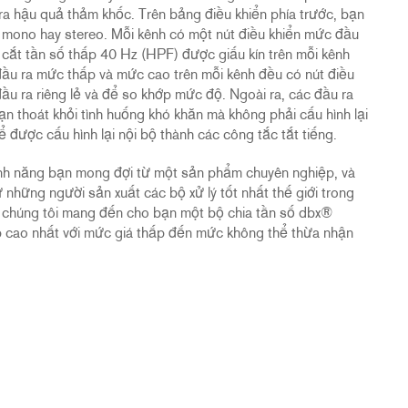
 ra hậu quả thảm khốc. Trên bảng điều khiển phía trước, bạn
ộ mono hay stereo. Mỗi kênh có một nút điều khiển mức đầu
 cắt tần số thấp 40 Hz (HPF) được giấu kín trên mỗi kênh
ầu ra mức thấp và mức cao trên mỗi kênh đều có nút điều
ầu ra riêng lẻ và để so khớp mức độ. Ngoài ra, các đầu ra
n thoát khỏi tình huống khó khăn mà không phải cấu hình lại
được cấu hình lại nội bộ thành các công tắc tắt tiếng.
tính năng bạn mong đợi từ một sản phẩm chuyên nghiệp, và
những người sản xuất các bộ xử lý tốt nhất thế giới trong
 chúng tôi mang đến cho bạn một bộ chia tần số dbx®
p cao nhất với mức giá thấp đến mức không thể thừa nhận