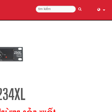
English (
عربي
Dansk
Deutsch
Ελληνι
Español
Français
עברית
हिन्दी
234XL
Bahasa I
Italiano
日本語