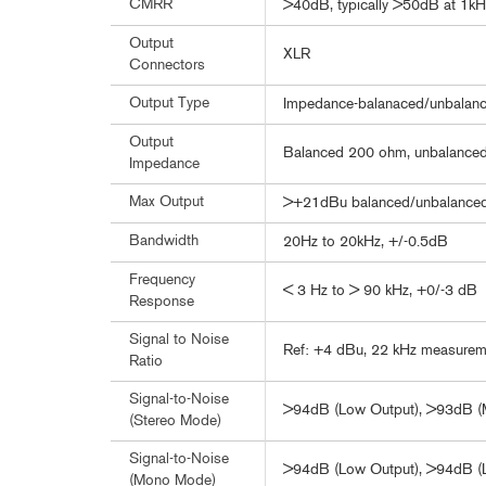
CMRR
>40dB, typically >50dB at 1kH
Output
XLR
Connectors
Output Type
Impedance-balanaced/unbalance
Output
Balanced 200 ohm, unbalance
Impedance
Max Output
>+21dBu balanced/unbalanced i
Bandwidth
20Hz to 20kHz, +/-0.5dB
Frequency
< 3 Hz to > 90 kHz, +0/-3 dB
Response
Signal to Noise
Ref: +4 dBu, 22 kHz measurem
Ratio
Signal-to-Noise
>94dB (Low Output), >93dB (M
(Stereo Mode)
Signal-to-Noise
>94dB (Low Output), >94dB (L
(Mono Mode)