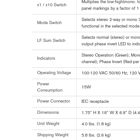
Multiplies the low-high(mono: l
x1 / x10 Switch
panel markings by a factor of 1
Selects stereo 2-way or mono 3-
Mode Switch
functional in the selected mode
Selects normal (stereo) or mo
LF Sum Switch
output phase invert LED to indi
Stereo Operation (Green); Mono
Indicators
channel); Phase Invert (Red-per
Operating Voltage
100-120 VAC 50/60 Hz; 120 
Power
15W
Consumption
Power Connector
IEC receptacle
Dimensions
1.75" H X 19" W X 6.9" D (4.
Unit Weight
4.0 lbs. (1.8 kg)
Shipping Weight
5.8 lbs. (2.6 kg)