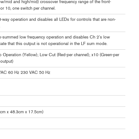
ow/mid and high/mid) crossover frequency range of the front-
 or 10, one switch per channel.
way operation and disables all LEDs for controls that are non-
.
no-summed low frequency operation and disables Ch 2’s low
cate that this output is not operational in the LF sum mode.
 Operation (Yellow); Low Cut (Red-per channel); x10 (Green-per
 output)
VAC 60 Hz 230 VAC 50 Hz
4cm x 48.3cm x 17.5cm)