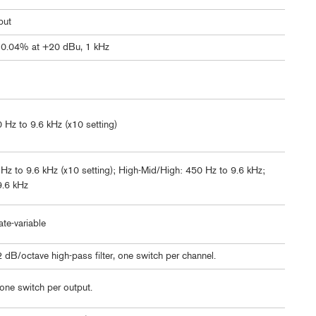
put
 0.04% at +20 dBu, 1 kHz
Hz to 9.6 kHz (x10 setting)
z to 9.6 kHz (x10 setting); High-Mid/High: 450 Hz to 9.6 kHz;
9.6 kHz
ate-variable
 dB/octave high-pass filter, one switch per channel.
 one switch per output.