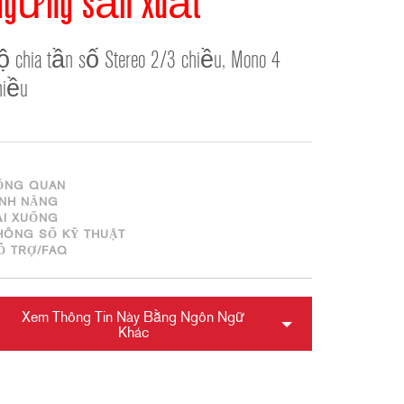
Ngừng sản xuất
ខ្មែរ
한국어
ộ chia tần số Stereo 2/3 chiều, Mono 4
Nederlan
hiều
Polski
Portuguê
Português
Svenska
ỔNG QUAN
ภาษาไทย
ÍNH NĂNG
ẢI XUỐNG
Türkçe
HÔNG SỐ KỸ THUẬT
Tiếng Việ
Ỗ TRỢ/FAQ
中文
Xem Thông Tin Này Bằng Ngôn Ngữ
Khác