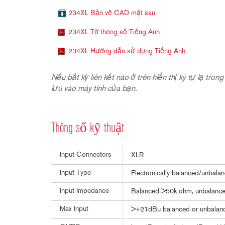
234XL Bản vẽ CAD mặt sau
234XL Tờ thông số-Tiếng Anh
234XL Hướng dẫn sử dụng-Tiếng Anh
Nếu bất kỳ liên kết nào ở trên hiển thị ký tự lạ tro
lưu vào máy tính của bạn.
Thông số kỹ thuật
Input Connectors
XLR
Input Type
Electronically balanced/unbalan
Input Impedance
Balanced >50k ohm, unbalanc
Max Input
>+21dBu balanced or unbalan