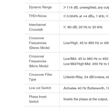
Dynamic Range
> 114 dB, unweighted, any out
THD+Noise
< 0.004% at +4 dBu, 1 kHz; <
Interchannel
< -80 dB, 20 Hz to 20 kHz
Crosstalk
Crossover
Low/High: 45 to 960 Hz or 450 
Frequencies
(Stereo Mode)
Crossover
Low/Mid: 45 to 960 Hz or 450 H
Frequencies
Low-Mid/High-Mid: 450 Hz to 
(Mono Mode)
Crossover Filter
Linkwitz-Riley, 24 dB/octave, st
Type
Low cut Switch
Activates 40 Hz Butterworth, 12
Phase Invert
Inverts the phase at the output,
Switch