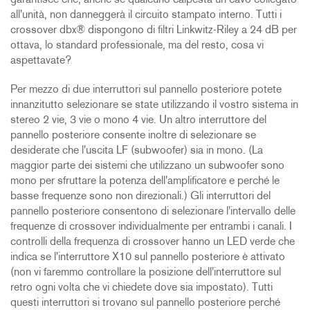
garantisce che, anche se qualcuno calpesta un cavo collegato
all'unità, non danneggerà il circuito stampato interno. Tutti i
crossover dbx® dispongono di filtri Linkwitz-Riley a 24 dB per
ottava, lo standard professionale, ma del resto, cosa vi
aspettavate?
Per mezzo di due interruttori sul pannello posteriore potete
innanzitutto selezionare se state utilizzando il vostro sistema in
stereo 2 vie, 3 vie o mono 4 vie. Un altro interruttore del
pannello posteriore consente inoltre di selezionare se
desiderate che l'uscita LF (subwoofer) sia in mono. (La
maggior parte dei sistemi che utilizzano un subwoofer sono
mono per sfruttare la potenza dell'amplificatore e perché le
basse frequenze sono non direzionali.) Gli interruttori del
pannello posteriore consentono di selezionare l'intervallo delle
frequenze di crossover individualmente per entrambi i canali. I
controlli della frequenza di crossover hanno un LED verde che
indica se l'interruttore X10 sul pannello posteriore è attivato
(non vi faremmo controllare la posizione dell'interruttore sul
retro ogni volta che vi chiedete dove sia impostato). Tutti
questi interruttori si trovano sul pannello posteriore perché