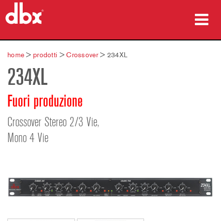
prodotti
home
>
prodotti
>
Crossover
>
234XL
234XL
Casi di studio
dove acquistare
Fuori produzione
formazione
Crossover Stereo 2/3 Vie,
Mono 4 Vie
supporto
Lingua/Regione