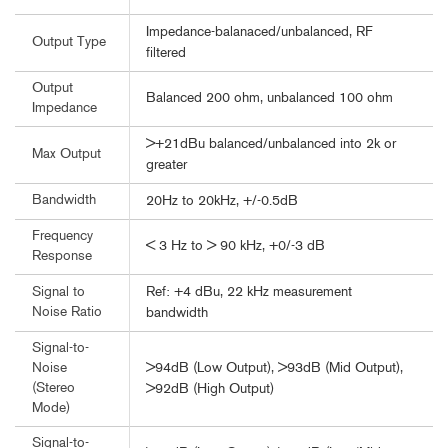
Impedance-balanaced/unbalanced, RF
Output Type
filtered
Output
Balanced 200 ohm, unbalanced 100 ohm
Impedance
>+21dBu balanced/unbalanced into 2k or
Max Output
greater
Bandwidth
20Hz to 20kHz, +/-0.5dB
Frequency
< 3 Hz to > 90 kHz, +0/-3 dB
Response
Ref: +4 dBu, 22 kHz measurement
Signal to
Noise Ratio
bandwidth
Signal-to-
>94dB (Low Output), >93dB (Mid Output),
Noise
(Stereo
>92dB (High Output)
Mode)
Signal-to-