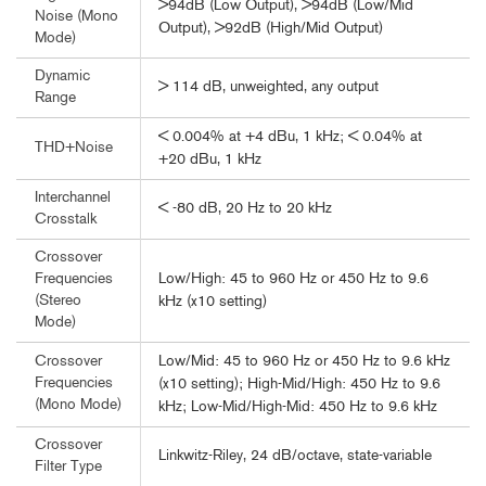
>94dB (Low Output), >94dB (Low/Mid
Noise (Mono
Output), >92dB (High/Mid Output)
Mode)
Dynamic
> 114 dB, unweighted, any output
Range
< 0.004% at +4 dBu, 1 kHz; < 0.04% at
THD+Noise
+20 dBu, 1 kHz
Interchannel
< -80 dB, 20 Hz to 20 kHz
Crosstalk
Crossover
Low/High: 45 to 960 Hz or 450 Hz to 9.6
Frequencies
(Stereo
kHz (x10 setting)
Mode)
Low/Mid: 45 to 960 Hz or 450 Hz to 9.6 kHz
Crossover
Frequencies
(x10 setting); High-Mid/High: 450 Hz to 9.6
(Mono Mode)
kHz; Low-Mid/High-Mid: 450 Hz to 9.6 kHz
Crossover
Linkwitz-Riley, 24 dB/octave, state-variable
Filter Type