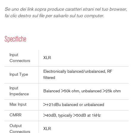
Se uno dei link sopra produce caratteri strani nel tuo browser,
fai clic destro sul file per salvarlo sul tuo computer.
Specifiche
Input
XLR
Connectors
Electronically balanced/unbalanced, RF
Input Type
filtered
Input
Balanced >50k ohm, unbalanced >25k ohm
Impedance
Max Input
>+21dBu balanced or unbalanced
CMRR
>40dB, typically >50dB at 1kHz
Output
XLR
Connectors