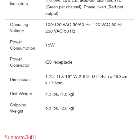
(Yellow); Low Cut (Red-per channel); x10
Indicators
(Green-per channel); Phase Invert (Red-per
output)
100-120 VAC 50/60 Hz; 120 VAC 60 Hz
Operating
Voltage
230 VAC 50 Hz
Power
15W
Consumption
Power
IEC receptacle
Connector
1.75" H X 19" W X 6.9" D (4.4cm x 48.3cm
Dimensions
x 17.5cm)
Unit Weight
4.0 lbs. (1.8 kg)
Shipping
5.8 lbs. (2.6 kg)
Weight
Supporto/FAQ