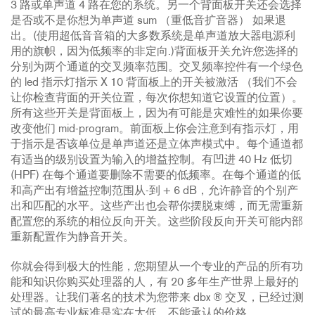
3 路或单声道 4 路在您的系统。另一个背面板开关还会选择
是否或不是你想为单声道 sum （重低音扩音器） 如果退
出。(使用超低音音箱的大多数系统是单声道放大器电源利
用的旗帜，因为低频率的非定向.)背面板开关允许您选择的
分别为两个通道的交叉频率范围。交叉频率控件有一个绿色
的 led 指示灯指示 X 10 背面板上的开关被激活 （我们不会
让你检查背面的开关位置，每次你想知道它设置的位置）。
所有这些开关是背面板上，因为有可能是灾难性的如果你要
改变他们 mid-program。前面板上你会注意到有指示灯，用
于指示是否该单位是单声道还是立体声模式中。每个通道都
有适当的级别设置为输入的增益控制。有凹进 40 Hz 低切
(HPF) 在每个通道要删除不需要的低频率。在每个通道的低
和高产出有增益控制范围从-到 + 6 dB，允许静音的个别产
出和匹配的水平。这些产出也会帮你摆脱束缚，而无需重新
配置您的系统的相位反向开关。这些阶段反向开关可能内部
重新配置作为静音开关。
你就会得到极大的性能，您期望从一个专业的产品的所有功
能和知识你购买处理器的人，有 20 多年生产世界上最好的
处理器。让我们著名的技术为您带来 dbx ® 交叉，已经过测
试的最高专业标准是实在太低，不能承认的价格。