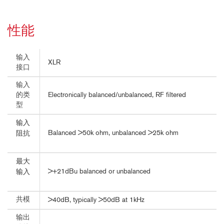
性能
输入
XLR
接口
输入
Electronically balanced/unbalanced, RF filtered
的类
型
输入
Balanced >50k ohm, unbalanced >25k ohm
阻抗
最大
>+21dBu balanced or unbalanced
输入
共模
>40dB, typically >50dB at 1kHz
输出