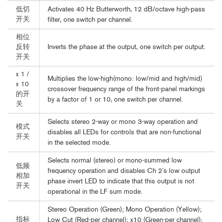
Activates 40 Hz Butterworth, 12 dB/octave high-pass
低切
开关
filter, one switch per channel.
相位
Inverts the phase at the output, one switch per output.
反转
开关
x 1 /
Multiplies the low-high(mono: low/mid and high/mid)
x 10
crossover frequency range of the front-panel markings
的开
by a factor of 1 or 10, one switch per channel.
关
Selects stereo 2-way or mono 3-way operation and
模式
disables all LEDs for controls that are non-functional
开关
in the selected mode.
Selects normal (stereo) or mono-summed low
低频
frequency operation and disables Ch 2’s low output
相加
phase invert LED to indicate that this output is not
开关
operational in the LF sum mode.
Stereo Operation (Green); Mono Operation (Yellow);
指标
Low Cut (Red-per channel); x10 (Green-per channel);