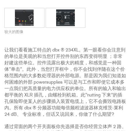
较大的图像
让我们看看施工特点的 dbx ® 234XL。第一眼看你会注意到
的单位是美观的和当您打开控件别的东西变得明显 ；非常
好建这些单位。控件流露出极大的精度，和感觉是一种固
体"单击"。此外，当您打开框中，你不会找到伴随在这个价
格范围内的大多数处理器的外部电源。那是因为我们知道如
何困难的外部 powersupplies 可以是与工作和即使它成本多
一点我们把高质量的电力供应权的单位。所有的输入和输出
都平衡的 XLR 插孔，由螺栓到机箱。此"nutting 下来"的插
孔保险即使某人的步骤插入装置电缆上，它不会撕毁电路板
内。所有 dbx ® 分频器功能每倍频程滤波器林克维茨-莱利
24 dB、 专业标准，但话又说回来，你做了什么期望?
通过背面的两个开关面板你先选择是否你经营立体声 2 路、