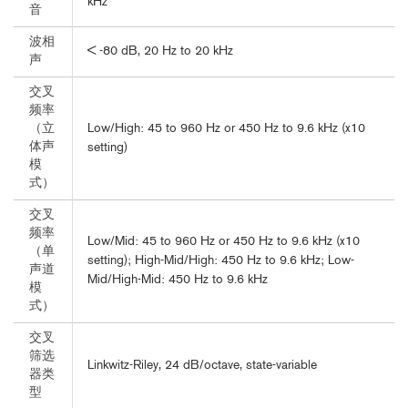
kHz
音
波相
< -80 dB, 20 Hz to 20 kHz
声
交叉
频率
Low/High: 45 to 960 Hz or 450 Hz to 9.6 kHz (x10
（立
体声
setting)
模
式）
交叉
频率
Low/Mid: 45 to 960 Hz or 450 Hz to 9.6 kHz (x10
（单
setting); High-Mid/High: 450 Hz to 9.6 kHz; Low-
声道
Mid/High-Mid: 450 Hz to 9.6 kHz
模
式）
交叉
筛选
Linkwitz-Riley, 24 dB/octave, state-variable
器类
型