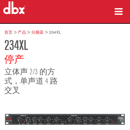
产品
首页
>
产品
>
分频器
>
234XL
234XL
案例研究
哪里购买
停产
培训
立体声 2/3 的方
式，单声道 4 路
支持
交叉
语言/地区