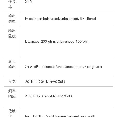
XLR
连接
器
输出
Impedance-balanaced/unbalanced, RF filtered
类型
输出
阻抗
Balanced 200 ohm, unbalanced 100 ohm
最大
>+21dBu balanced/unbalanced into 2k or greater
输出
带宽
20Hz to 20kHz, +/-0.5dB
频率
< 3 Hz to > 90 kHz, +0/-3 dB
响应
信噪
Ref: +4 dBu, 22 kHz measurement bandwidth
比