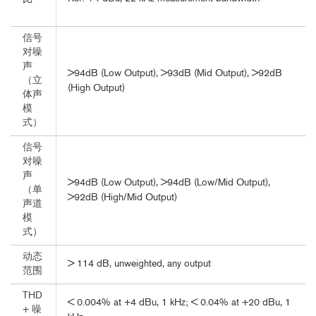
信号
对噪
声
>94dB (Low Output), >93dB (Mid Output), >92dB
（立
(High Output)
体声
模
式）
信号
对噪
声
>94dB (Low Output), >94dB (Low/Mid Output),
（单
>92dB (High/Mid Output)
声道
模
式）
动态
> 114 dB, unweighted, any output
范围
THD
< 0.004% at +4 dBu, 1 kHz; < 0.04% at +20 dBu, 1
+ 噪