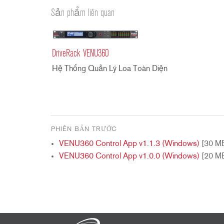
2231
RTA-M
Sản phẩm liên quan
iEQ15
PS6
iEQ31
Di1
530
DJDI
DriveRack VENU360
CT-2
Hệ Thống Quản Lý Loa Toàn Diện
CT-3
DI4
PHIÊN BẢN TRƯỚC
VENU360 Control App v1.1.3 (Windows)
[30 M
VENU360 Control App v1.0.0 (Windows)
[20 M