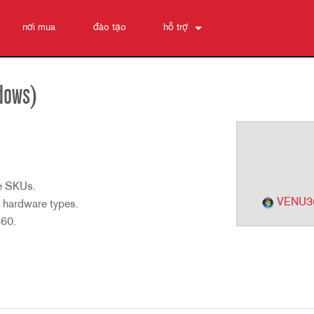
nơi mua
đào tạo
hỗ trợ
Liên hệ chúng tôi
Trung tâm trợ giúp 24/7
dows)
phần mềm
Tải xuống
Bảo hành
đăng ký sản phẩm
te SKUs.
Dịch vụ
VENU36
 hardware types.
360.