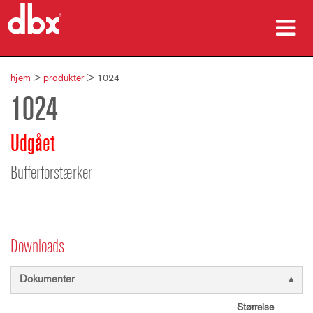
produkter
hjem
>
produkter
>
1024
1024
Case studies
hvor man kan købe
Udgået
træning
Bufferforstærker
support
Downloads
Sprog/Region
Dokumenter
Størrelse