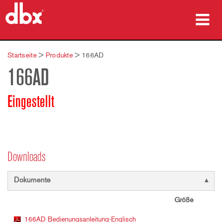
Produkte
Startseite
>
Produkte
>
166AD
166AD
Fallstudien
Wo zu kaufen
Eingestellt
Schulungen
Support
Downloads
Dokumente
Sprache/Region
Größe
166AD Bedienungsanleitung-Englisch