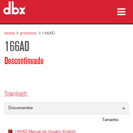
produtos
home
>
produtos
>
166AD
166AD
Case Studies
onde comprar
Descontinuado
treinamento
suporte
Downloads
Documentos
Idioma/Região
Tamanho
166AD Manual do Usuário-English