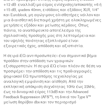
+12 dB· εναλλάξιμο εύρος ενίσχυσης/αποκοπής +6 ή
+15 dB, φaders 40mm, εισόδους και εξόδους XLR, 1/4''
και Euroblock, μη αγώγιμους ολισθητήρες νάιλον και
μια διαισθητική διεπαφή χρήστη με ολοκληρωμένες
μετρήσεις εξόδου και μείωσης κέρδους. Όπως
πάντα, το αναπόφευκτο αποτέλεσμα της
σχολαστικής προσοχής μας στη λεπτομέρεια και
του υψηλής ποιότητας εξοπλισμού είναι
εξαιρετικός ήχος, απόδοση και αξιοπιστία.
Η σειρά iEQ αντιπροσωπεύει ένα σημαντικό βήμα
προόδου στην απόδοση των γραφικών
εξισορροπητών. Η σειρά iEQ είναι πλέον σε θέση να
προσφέρει την απόδοση και τις προδιαγραφές
ψηφιακού EQ πρωτοπόρης τεχνολογίας με
αναλογική εμφάνιση και αίσθηση. Από την
εκπληκτική απόκριση συχνότητας 10Hz έως 22kHz,
έως το δυναμικό εύρος 113dB και την Advanced
Feedback Suppression (AFS™), τη δικιά του Type V™
μείωση θορύβου dbx και τον περιορισμό