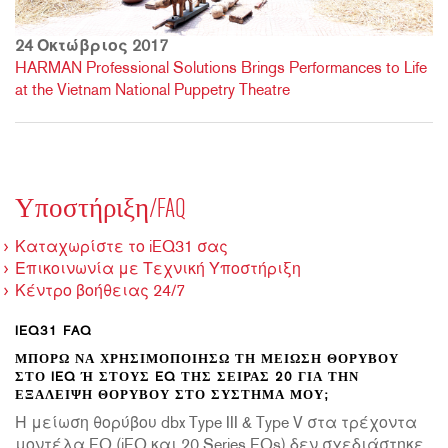
24 Οκτώβριος 2017
HARMAN Professional Solutions Brings Performances to Life
at the Vietnam National Puppetry Theatre
Υποστήριξη/FAQ
Καταχωρίστε το iEQ31 σας
Επικοινωνία με Τεχνική Υποστήριξη
Κέντρο βοήθειας 24/7
IEQ31 FAQ
ΜΠΟΡΏ ΝΑ ΧΡΗΣΙΜΟΠΟΙΉΣΩ ΤΗ ΜΕΊΩΣΗ ΘΟΡΎΒΟΥ
ΣΤΟ IEQ Ή ΣΤΟΥΣ EQ ΤΗΣ ΣΕΙΡΆΣ 20 ΓΙΑ ΤΗΝ Ε
ΞΆΛΕΙΨΗ ΘΟΡΎΒΟΥ ΣΤΟ ΣΎΣΤΗΜΆ ΜΟΥ;
Η μείωση θορύβου dbx Type III & Type V στα τρέχοντα
μοντέλα EQ (iEQ και 20 Series EQs) δεν σχεδιάστηκε