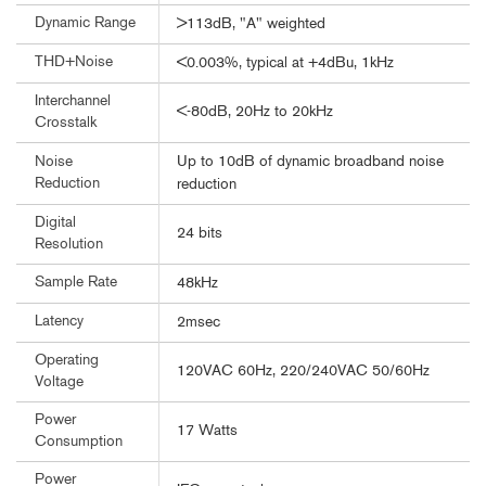
Dynamic Range
>113dB, "A" weighted
THD+Noise
<0.003%, typical at +4dBu, 1kHz
Interchannel
<-80dB, 20Hz to 20kHz
Crosstalk
Up to 10dB of dynamic broadband noise
Noise
Reduction
reduction
Digital
24 bits
Resolution
Sample Rate
48kHz
Latency
2msec
Operating
120VAC 60Hz, 220/240VAC 50/60Hz
Voltage
Power
17 Watts
Consumption
Power