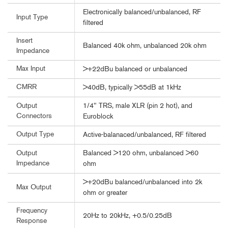
Electronically balanced/unbalanced, RF
Input Type
filtered
Insert
Balanced 40k ohm, unbalanced 20k ohm
Impedance
Max Input
>+22dBu balanced or unbalanced
CMRR
>40dB, typically >55dB at 1kHz
1/4" TRS, male XLR (pin 2 hot), and
Output
Connectors
Euroblock
Output Type
Active-balanaced/unbalanced, RF filtered
Balanced >120 ohm, unbalanced >60
Output
Impedance
ohm
>+20dBu balanced/unbalanced into 2k
Max Output
ohm or greater
Frequency
20Hz to 20kHz, +0.5/0.25dB
Response