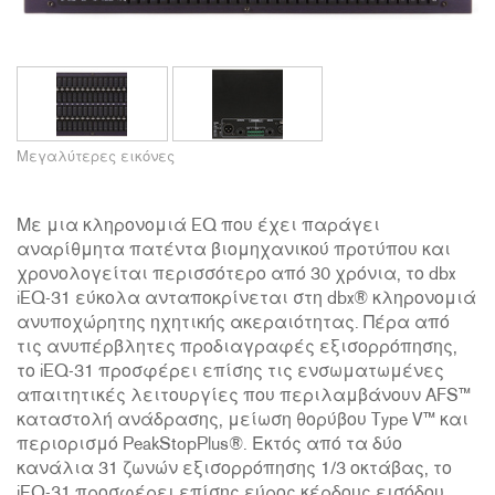
Μεγαλύτερες εικόνες
Με μια κληρονομιά EQ που έχει παράγει
αναρίθμητα πατέντα βιομηχανικού προτύπου και
χρονολογείται περισσότερο από 30 χρόνια, το dbx
iEQ-31 εύκολα ανταποκρίνεται στη dbx® κληρονομιά
ανυποχώρητης ηχητικής ακεραιότητας. Πέρα από
τις ανυπέρβλητες προδιαγραφές εξισορρόπησης,
το iEQ-31 προσφέρει επίσης τις ενσωματωμένες
απαιτητικές λειτουργίες που περιλαμβάνουν AFS™
καταστολή ανάδρασης, μείωση θορύβου Type V™ και
περιορισμό PeakStopPlus®. Εκτός από τα δύο
κανάλια 31 ζωνών εξισορρόπησης 1/3 οκτάβας, το
iEQ-31 προσφέρει επίσης εύρος κέρδους εισόδου