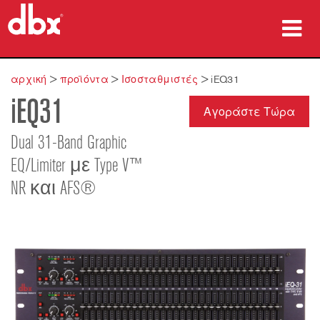
προϊόντα
αρχική
>
προϊόντα
>
Ισοσταθμιστές
>
iEQ31
iEQ31
Μελέτες περίπτωσης
Αγοράστε Τώρα
πού να αγοράσετε
Dual 31-Band Graphic
EQ/Limiter με Type V™
εκπαίδευση
NR και AFS®
υποστήριξη
Γλώσσα/Περιοχή