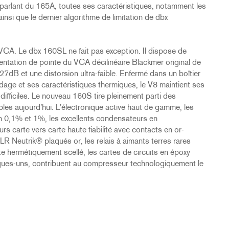
parlant du 165A, toutes ses caractéristiques, notamment les
nsi que le dernier algorithme de limitation de dbx
CA. Le dbx 160SL ne fait pas exception. Il dispose de
tation de pointe du VCA décilinéaire Blackmer original de
dB et une distorsion ultra-faible. Enfermé dans un boîtier
age et ses caractéristiques thermiques, le V8 maintient ses
fficiles. Le nouveau 160S tire pleinement parti des
s aujourd'hui. L'électronique active haut de gamme, les
n 0,1% et 1%, les excellents condensateurs en
s carte vers carte haute fiabilité avec contacts en or-
LR Neutrik® plaqués or, les relais à aimants terres rares
 hermétiquement scellé, les cartes de circuits en époxy
elques-uns, contribuent au compresseur technologiquement le