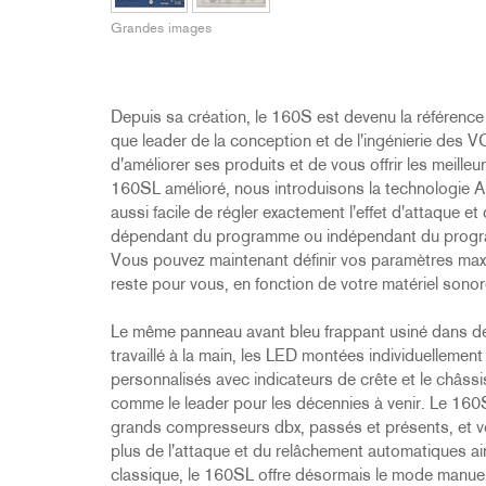
2231
RTA-M
Grandes images
iEQ15
PS6
iEQ31
Di1
530
DJDI
Depuis sa création, le 160S est devenu la référence
CT-2
que leader de la conception et de l'ingénierie des 
d'améliorer ses produits et de vous offrir les meill
CT-3
160SL amélioré, nous introduisons la technologie Au
DI4
aussi facile de régler exactement l'effet d'attaque 
dépendant du programme ou indépendant du program
Vous pouvez maintenant définir vos paramètres maxi
reste pour vous, en fonction de votre matériel sonor
Le même panneau avant bleu frappant usiné dans de 
travaillé à la main, les LED montées individuellemen
personnalisés avec indicateurs de crête et le châssi
comme le leader pour les décennies à venir. Le 160S
grands compresseurs dbx, passés et présents, et v
plus de l'attaque et du relâchement automatiques ai
classique, le 160SL offre désormais le mode manue