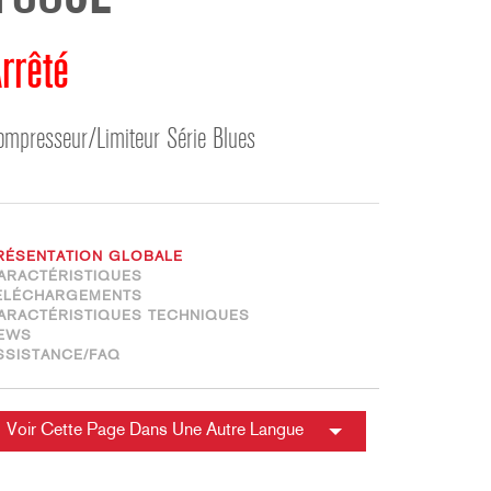
ខ្មែរ
한국어
rrêté
Nederlan
Polski
ompresseur/Limiteur Série Blues
Portuguê
Português
Svenska
ภาษาไทย
RÉSENTATION GLOBALE
Türkçe
ARACTÉRISTIQUES
ÉLÉCHARGEMENTS
Tiếng Việ
ARACTÉRISTIQUES TECHNIQUES
中文
EWS
SSISTANCE/FAQ
Voir Cette Page Dans Une Autre Langue