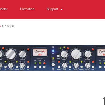
heter
Formation
Support
Nous contacter
e
>
160SL
Centre d’aide 24/7
Logiciel
Téléchargements
Garantie
Enregistrement du produit
Service