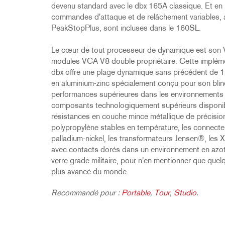
devenu standard avec le dbx 165A classique. Et en 
commandes d'attaque et de relâchement variables, ai
PeakStopPlus, sont incluses dans le 160SL.
Le cœur de tout processeur de dynamique est son V
modules VCA V8 double propriétaire. Cette implémen
dbx offre une plage dynamique sans précédent de 127
en aluminium-zinc spécialement conçu pour son blind
performances supérieures dans les environnements di
composants technologiquement supérieurs disponible
résistances en couche mince métallique de précisio
polypropylène stables en température, les connecteur
palladium-nickel, les transformateurs Jensen®, les X
avec contacts dorés dans un environnement en azote
verre grade militaire, pour n'en mentionner que qu
plus avancé du monde.
Recommandé pour :
Portable
,
Tour
,
Studio
.