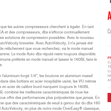
A
 que les autres compresseurs cherchent à égaler. En tant
C
VCA et des compresseurs, dbx s'efforce continuellement
eures solutions de compression possibles. Avec le nouveau
toVelocity brevetée. Avec AutoVelocity, il n'a jamais été
et de relâchement que vous recherchez, via le mode manuel
me. Le mode Auto dbx réputé reste toujours disponible.
P
mums préférés en mode manuel et laisser le 160SL faire le
C
e.
T
C
l'aluminium forgé 1/4", les boutons en aluminium massif
N
A
t dans des boîtiers en acier inoxydable usiné, les VU mètres
s en acier de calibre lourd marquent toujours le 160SL
L combine les meilleures caractéristiques de tous les
ous offre des performances plus polyvalentes que jamais. En
nsi que des caractéristiques de seuil à genou dur du dbx 160
l AutoVelocity, en plus de notre mode OverEasy® classique,