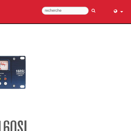
English (
عربي
Dansk
Deutsch
Ελληνι
Español
Français
עברית
हिन्दी
Bahasa I
Italiano
160SL
日本語