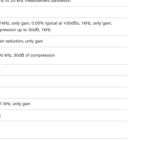
Hz to 20 kHz measurement bandwidth
kHz, unity gain; 0.05% typical at +30dBu, 1kHz, unity gain;
pression up to 30dB, 1kHz
 reduction, unity gain
00 kHz, 30dB of compression
z
 kHz, unity gain
g