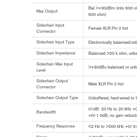
Bal >+30dBm (into 600 o
Max Output
600 ohm)
Sidechain Input
Female XLR Pin 2 hot
Connector
Sidechain Input Type
Electronically balanced/unb
Sidechain Impedance
Balanced >20 k ohm, unb
Sidechain Max Input
>+30dBu balanced or unb
Level
Sidechain Output
Male XLR Pin 2 hot
Connector
Sidechain Output Type
Unbuffered, hard-wired to 
01dB: 20 Hz to 20 kHz +0/
Bandwidth
+0/-1.0dB, no gain reducti
Frequency Response
<2 Hz to >200 kHz +0/-3.0