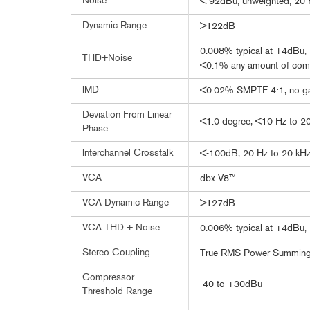
Noise
<-92dBu, unweighted, 20 
Dynamic Range
>122dB
0.008% typical at +4dBu, 1
THD+Noise
<0.1% any amount of com
IMD
<0.02% SMPTE 4:1, no gain
Deviation From Linear
<1.0 degree, <10 Hz to 2
Phase
Interchannel Crosstalk
<-100dB, 20 Hz to 20 kH
VCA
dbx V8™
VCA Dynamic Range
>127dB
VCA THD + Noise
0.006% typical at +4dBu, 1
Stereo Coupling
True RMS Power Summin
Compressor
-40 to +30dBu
Threshold Range