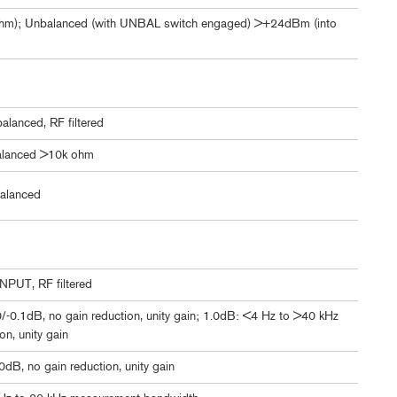
hm); Unbalanced (with UNBAL switch engaged) >+24dBm (into
alanced, RF filtered
alanced >10k ohm
alanced
INPUT, RF filtered
-0.1dB, no gain reduction, unity gain; 1.0dB: <4 Hz to >40 kHz
on, unity gain
dB, no gain reduction, unity gain