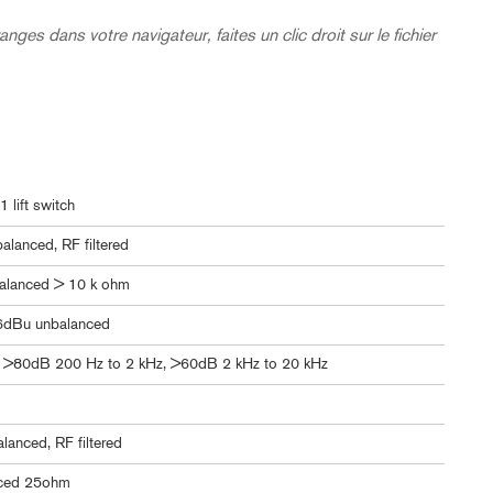
nges dans votre navigateur, faites un clic droit sur le fichier
 lift switch
alanced, RF filtered
alanced > 10 k ohm
6dBu unbalanced
 >80dB 200 Hz to 2 kHz, >60dB 2 kHz to 20 kHz
lanced, RF filtered
nced 25ohm