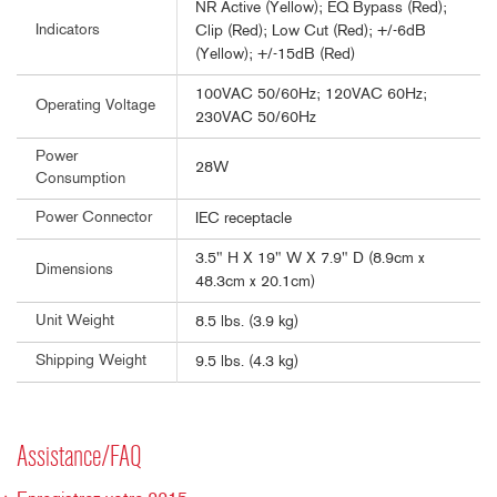
NR Active (Yellow); EQ Bypass (Red);
Indicators
Clip (Red); Low Cut (Red); +/-6dB
(Yellow); +/-15dB (Red)
100VAC 50/60Hz; 120VAC 60Hz;
Operating Voltage
230VAC 50/60Hz
Power
28W
Consumption
Power Connector
IEC receptacle
3.5" H X 19" W X 7.9" D (8.9cm x
Dimensions
48.3cm x 20.1cm)
Unit Weight
8.5 lbs. (3.9 kg)
Shipping Weight
9.5 lbs. (4.3 kg)
Assistance/FAQ