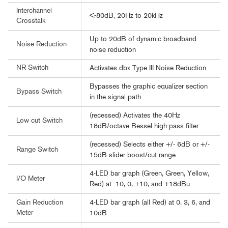
Interchannel
<-80dB, 20Hz to 20kHz
Crosstalk
Up to 20dB of dynamic broadband
Noise Reduction
noise reduction
NR Switch
Activates dbx Type III Noise Reduction
Bypasses the graphic equalizer section
Bypass Switch
in the signal path
(recessed) Activates the 40Hz
Low cut Switch
18dB/octave Bessel high-pass filter
(recessed) Selects either +/- 6dB or +/-
Range Switch
15dB slider boost/cut range
4-LED bar graph (Green, Green, Yellow,
I/O Meter
Red) at -10, 0, +10, and +18dBu
4-LED bar graph (all Red) at 0, 3, 6, and
Gain Reduction
Meter
10dB