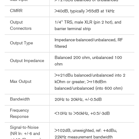
>+21dBu balanced or unbalanced
CMRR
>40dB, typically >55dB at 1kHz
1/4" TRS, male XLR (pin 2 hot), and
Output
Connectors
barrier terminal strip
Impedance-balanced/unbalanced, RF
Output Type
filtered
Balanced 200 ohm, unbalanced 100
Output Impedance
ohm
>+21dBu balanced/unbalanced into 2
Max Output
kOhm or greater; >+18dBm
balanced/unbalanced (into 600 ohm)
Bandwidth
20Hz to 20kHz, +/-0.5dB
Frequency
<10Hz to >50kHz, +0.5/-3dB
Response
Signal-to-Noise
>102dB, unweighted, ref: +4dBu,
(NR In: +/-6 and
22kHz measurement bandwidth