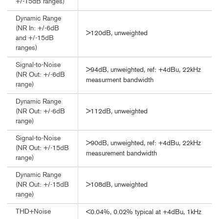
+/-15dB ranges)
Dynamic Range
(NR In: +/-6dB
>120dB, unweighted
and +/-15dB
ranges)
Signal-to-Noise
>94dB, unweighted, ref: +4dBu, 22kHz
(NR Out: +/-6dB
measurment bandwidth
range)
Dynamic Range
>112dB, unweighted
(NR Out: +/-6dB
range)
Signal-to-Noise
>90dB, unweighted, ref: +4dBu, 22kHz
(NR Out: +/-15dB
measurement bandwidth
range)
Dynamic Range
>108dB, unweighted
(NR Out: +/-15dB
range)
THD+Noise
<0.04%, 0.02% typical at +4dBu, 1kHz