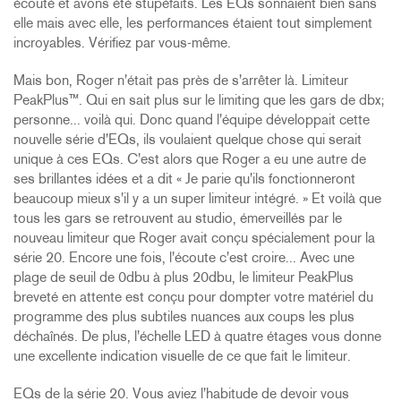
écouté et avons été stupéfaits. Les EQs sonnaient bien sans
elle mais avec elle, les performances étaient tout simplement
incroyables. Vérifiez par vous-même.
Mais bon, Roger n'était pas près de s'arrêter là. Limiteur
PeakPlus™. Qui en sait plus sur le limiting que les gars de dbx;
personne... voilà qui. Donc quand l'équipe développait cette
nouvelle série d'EQs, ils voulaient quelque chose qui serait
unique à ces EQs. C'est alors que Roger a eu une autre de
ses brillantes idées et a dit « Je parie qu'ils fonctionneront
beaucoup mieux s'il y a un super limiteur intégré. » Et voilà que
tous les gars se retrouvent au studio, émerveillés par le
nouveau limiteur que Roger avait conçu spécialement pour la
série 20. Encore une fois, l'écoute c'est croire... Avec une
plage de seuil de 0dbu à plus 20dbu, le limiteur PeakPlus
breveté en attente est conçu pour dompter votre matériel du
programme des plus subtiles nuances aux coups les plus
déchaînés. De plus, l'échelle LED à quatre étages vous donne
une excellente indication visuelle de ce que fait le limiteur.
EQs de la série 20. Vous aviez l'habitude de devoir vous