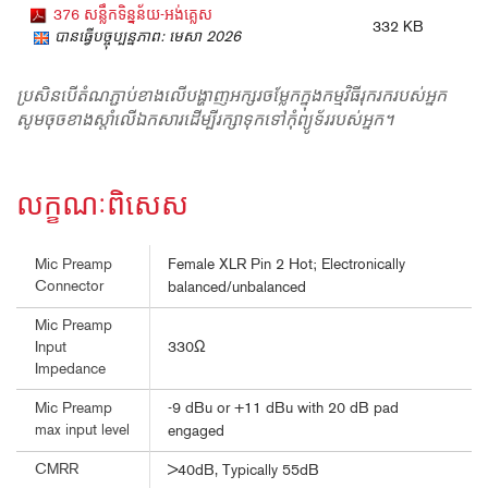
376 សន្លឹកទិន្នន័យ-អង់គ្លេស
332 KB
បានធ្វើបច្ចុប្បន្នភាព: មេសា 2026
ប្រសិនបើតំណភ្ជាប់ខាងលើបង្ហាញអក្សរចម្លែកក្នុងកម្មវិធីរុករករបស់អ្នក
សូមចុចខាងស្តាំលើឯកសារដើម្បីរក្សាទុកទៅកុំព្យូទ័ររបស់អ្នក។
លក្ខណៈពិសេស
Female XLR Pin 2 Hot; Electronically
Mic Preamp
Connector
balanced/unbalanced
Mic Preamp
330Ω
Input
Impedance
-9 dBu or +11 dBu with 20 dB pad
Mic Preamp
max input level
engaged
CMRR
>40dB, Typically 55dB