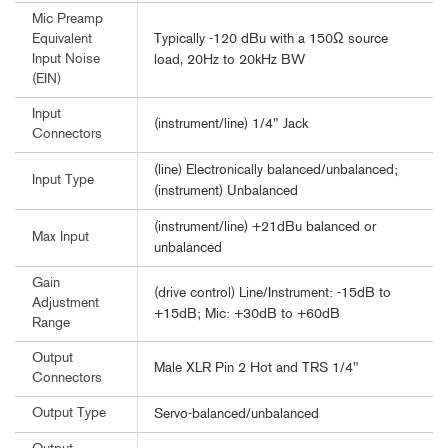
Mic Preamp
Typically -120 dBu with a 150Ω source
Equivalent
Input Noise
load, 20Hz to 20kHz BW
(EIN)
Input
(instrument/line) 1/4" Jack
Connectors
(line) Electronically balanced/unbalanced;
Input Type
(instrument) Unbalanced
(instrument/line) +21dBu balanced or
Max Input
unbalanced
Gain
(drive control) Line/Instrument: -15dB to
Adjustment
+15dB; Mic: +30dB to +60dB
Range
Output
Male XLR Pin 2 Hot and TRS 1/4"
Connectors
Output Type
Servo-balanced/unbalanced