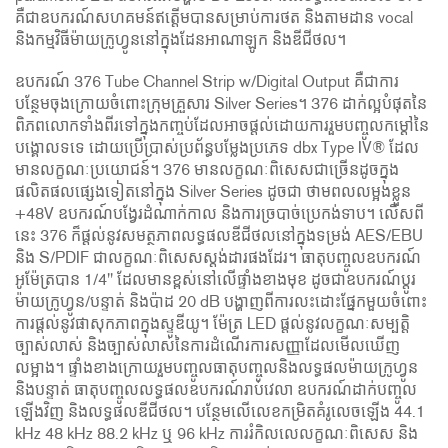
គឺជាឧបករណ៍សហគមន៍ឥត្ដើមបានសម្រាប់ការថត និងតាមដាន vocal
និងកម្មវិធីម៉ាយក្រូហ្វូននៅក្នុងដែនអាណាឡូក និងឌីជីថល។
ឧបករណ៍ 376 Tube Channel Strip w/Digital Output គឺជាការ
បន្ថែមចុងក្រោយចំពោះក្រុមគ្រួសារ Silver Series។ 376 ដាក់ល្អបំផុតនៃ
ពិភពលោកទាំងពីរទៅក្នុងកញ្ចប់ដែលអាចផ្តល់ដោយការរួមបញ្ចូលកម្ដៅនៃ
បង្គោលទទេ ដោយប្រើប្រាស់ប្រព័ន្ធបម្លែងប្រភេទ dbx Type IV® ដែល
មានលក្ខណៈប្រយោជន៍។ 376 មានលក្ខណៈពិសេសជាច្រើនដូចក្នុង
ផលិតផលផ្សេងទៀតនៅក្នុង Silver Series ដូចជា ថាមពលលម្អងខ្លួន
+48V ឧបករណ៍បង្វែរដំណាក់កាល និងការច្របាច់ប្រេកង់ទាប។ លើសពី
នេះ 376 ក៏ផ្តល់នូវសមត្ថភាពលទ្ធផលឌីជីថលនៅក្នុងទម្រង់ AES/EBU
និង S/PDIF ជាលក្ខណៈពិសេសស្តង់ដារផងដែរ។ ធាតុបញ្ចូលឧបករណ៍
អូម៉ែត្របាន 1/4" ដែលមានខ្ពស់នៅលើផ្ទាំងខាងមុខ ដូចជាឧបករណ៍ប្តូរ
ម៉ាយក្រូហ្វូន/បន្ទាត់ និងប៉ាដ 20 dB បង្ហាញពីការលះដោះផ្នែកមួយចំពោះ
ការផ្តល់នូវផាសុកភាពក្នុងស្ទូឌីយូ។ ម៉ែត្រ LED ផ្តល់នូវលក្ខណៈសម្បត្តិ
ច្បាស់លាស់ និងច្បាស់លាស់នៃការដំណើរការសញ្ញាដែលមើលឃើញ
លម្អាង។ ផ្ទាំងខាងក្រោយរួមបញ្ចូលធាតុបញ្ចូលនិងលទ្ធផលម៉ាយក្រូហ្វូន
និងបន្ទាត់ ធាតុបញ្ចូលលទ្ធផលឧបករណ៍រាប់វេលា ឧបករណ៍ដាក់បញ្ចូល
ឡើងវិញ និងលទ្ធផលឌីជីថល។ បន្ថែមលើលេខកម្រិតគំរូលេចឡើង 44.1
kHz 48 kHz 88.2 kHz ឬ 96 kHz ការរំកិលលេលក្ខណៈពិសេស និង