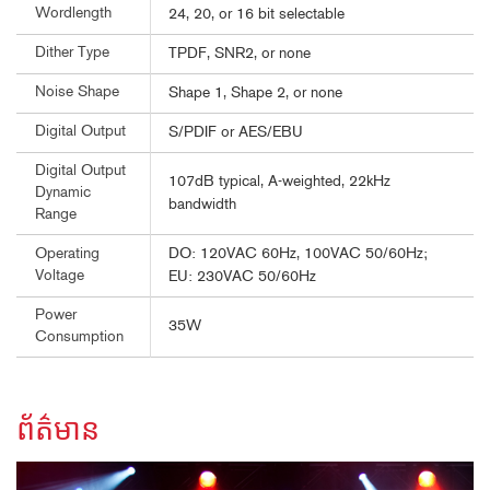
Wordlength
24, 20, or 16 bit selectable
Dither Type
TPDF, SNR2, or none
Noise Shape
Shape 1, Shape 2, or none
Digital Output
S/PDIF or AES/EBU
Digital Output
107dB typical, A-weighted, 22kHz
Dynamic
bandwidth
Range
DO: 120VAC 60Hz, 100VAC 50/60Hz;
Operating
Voltage
EU: 230VAC 50/60Hz
Power
35W
Consumption
ព័ត៌មាន