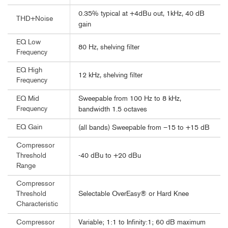
0.35% typical at +4dBu out, 1kHz, 40 dB
THD+Noise
gain
EQ Low
80 Hz, shelving filter
Frequency
EQ High
12 kHz, shelving filter
Frequency
Sweepable from 100 Hz to 8 kHz,
EQ Mid
Frequency
bandwidth 1.5 octaves
EQ Gain
(all bands) Sweepable from –15 to +15 dB
Compressor
-40 dBu to +20 dBu
Threshold
Range
Compressor
Selectable OverEasy® or Hard Knee
Threshold
Characteristic
Variable; 1:1 to Infinity:1; 60 dB maximum
Compressor