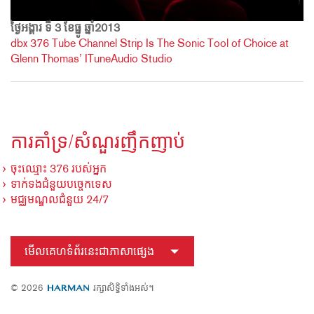
ថ្ងៃអង្គារ ទី 3 ខែធ្នូ ឆ្នាំ2013
dbx 376 Tube Channel Strip Is The Sonic Tool of Choice at
Glenn Thomas’ ITuneAudio Studio
ការគាំទ្រ/សំណួរញឹកញាប់
ចុះឈ្មោះ 376 របស់អ្នក
ទាក់ទងជំនួយបច្ចេកទេស
មជ្ឈមណ្ឌលជំនួយ 24/7
មើលគេហទំព័រនេះជាភាសាផ្សេង
© 2026
រក្សាសិទ្ធិទាំងអស់។