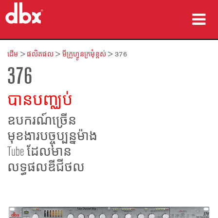
ផលិតផល
ដើម
>
ផលិតផល
>
មីក្រូហ្វូនក្រមុំខ្ពស់
>
376
376
ករណីសិក្សា
កន្លែងទិញ
បានបញ្ឈប់
បណ្ដុះបណ្ដាល
ឧបករណ៍ច្រើន
មុខងារបច្ចុប្បន្នម៉ាង
ការគាំទ្រ
Tube ដែលមាន
លទ្ធផលឌីជីថល
ភាសា/តំបន់