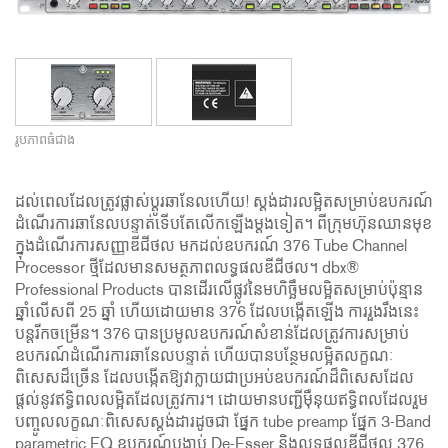
រូបភាពធំជាង
ដល់ពេលដែលត្រូវផ្លាស់ប្តូរឆានែលហើយ! ស្តង់ដារលម្អិតសម្រាប់ឧបករណ៍
ដំណើរការឆានែលបន្ទាត់ទើបតែលើកឡើងម្តងទៀត។ ពីក្រុមហ៊ុនឈានមុខ
ក្នុងដំណើរការសញ្ញាឌីជីថល មកដល់ឧបករណ៍ 376 Tube Channel
Processor ថ្មីដែលមានសមត្ថភាពលទ្ធផលឌីជីថល។ dbx®
Professional Products បានដើរលើផ្លូវនៃមហិច្ឆឹមលម្អិតសម្រាប់ប៉ុន្មាន
ឆ្នាំលើសពី 25 ឆ្នាំ ហើយដោយមាន 376 ដែលបង្កើតឡើង ការរួងរឹងនេះ
បន្តរីកចម្រើន។ 376 បានប្រមូលឧបករណ៍សំខាន់ដែលត្រូវការសម្រាប់
ឧបករណ៍ដំណើរការឆានែលបន្ទាត់ ហើយបានបន្ថែមលម្អិតលក្ខណៈ
ពិសេសដ៏ច្រើន ដែលបង្កើតឱ្យវាក្លាយជាប្រអប់ឧបករណ៍ដ៏ពិសេសដែល
ផ្តល់នូវឥទ្ធិពលលម្អិតដែលត្រូវការ។ ដោយមានបញ្ជីម៉ឺនុយឥទ្ធិពលដែលរួម
បញ្ចូលលក្ខណៈពិសេសស្តង់ដារដូចជា ផ្នែក tube preamp ផ្នែក 3-Band
parametric EQ ឧបករណ៍បង្ហាប់ De-Esser និងលទ្ធផលឌីជីថល 376