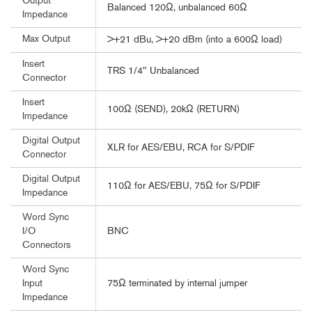
Output
Balanced 120Ω, unbalanced 60Ω
Impedance
Max Output
>+21 dBu, >+20 dBm (into a 600Ω load)
Insert
TRS 1/4" Unbalanced
Connector
Insert
100Ω (SEND), 20kΩ (RETURN)
Impedance
Digital Output
XLR for AES/EBU, RCA for S/PDIF
Connector
Digital Output
110Ω for AES/EBU, 75Ω for S/PDIF
Impedance
Word Sync
BNC
I/O
Connectors
Word Sync
75Ω terminated by internal jumper
Input
Impedance