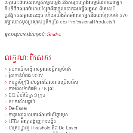
លក្ខណៈពិសេសសម្មតិកម្មសម្លេង និងការគ្រប់គ្រងលទ្ធផលអាណាឡូក
និងឌីជីថលដាច់ដោយឡែកពីគ្នាចូលទៅក្នុងបញ្ជីលក្ខណៈពិសេសដ៏
គួរឱ្យកត់សម្គាល់នេះរួច ហើយយើងគិតថាលោកអ្នកនឹងយល់ស្របថា 376
រក្សាឈានមុខប្រស្នាសម្មតិកម្មនៃ dbx Professional Products។
ផ្តល់អនុសាសន៍សម្រាប់:
Studio
.
លក្ខណៈពិសេស
ឧបករណ៍បង្កើនសម្ពាធលម្អិតរន្ធបំពង់
វ៉ុលចាន់បំពង់ 200V
ការប្តូរមីក្រូផోន/បន្ទាត់ដែលអាចជ្រើសរើស
ថាមពលម៉ាក់ធម៌ +48 វ៉ុល
EQ ប៉ារ៉ាម៉ែត្រ 3 ក្រុម
ឧបករណ៍បង្ហាប់
De-Esser
ធាតុបញ្ចូលឧបករណ៍នៅលើក្តារមុខ
LEDs មាត្របង្ហាញការបង្វឺត
មាត្របង្ហាញ Threshold និង De-Esser