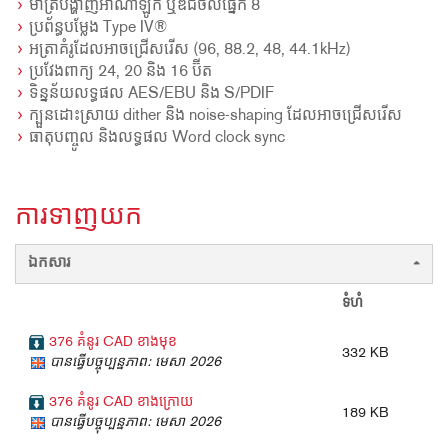
មាត្របង្ហាញអាណាឡូក ឬឌីជីថលផ្នែក 8
ប្រព័ន្ធបម្លែង Type IV®
អត្រាគំរូដែលអាចជ្រើសរើស (96, 88.2, 48, 44.1kHz)
ប្រវែងពាក្យ 24, 20 និង 16 ប៊ីត
ទិន្នន័យលទ្ធផល AES/EBU និង S/PDIF
ក្បួនដោះស្រាយ dither និង noise-shaping ដែលអាចជ្រើសរើស
ធាតុបញ្ចូល និងលទ្ធផល Word clock sync
ការទាញយក
ឯកសារ
ទំហំ
376 គំនូរ CAD ខាងមុខ
332 KB
បានធ្វើបច្ចុប្បន្នភាព: មេសា 2026
376 គំនូរ CAD ខាងក្រោយ
189 KB
បានធ្វើបច្ចុប្បន្នភាព: មេសា 2026