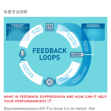
哈曼专业洞察
WHAT IS FEEDBACK SUPPRESSION AND HOW CAN IT HELP
YOUR PERFORMANCES?
Squuueeeeeeaaaaccchh! You know it in an instant: that