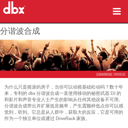
产品
分谐波合成
案例研究
哪里购买
培训
支持
为什么只是摇滚的房子，当你可以动摇基础松动吗？数十年
来，专利的 dbx 分谐波合成一直使用移动的秘密武器 DJ 的
和影片和声音专业人士产生的影响从任何其他设备不可用。
分谐波合成带出并扩展低音频率，产生震颤样低点你可以感
语言/地区
觉到，听到。它总是从人群中，获取大的反应，它是可用的
作为一个独立单位或通过 DriveRack 家族。