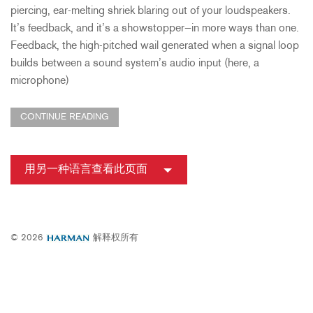
piercing, ear-melting shriek blaring out of your loudspeakers.
It’s feedback, and it’s a showstopper—in more ways than one.
Feedback, the high-pitched wail generated when a signal loop
builds between a sound system’s audio input (here, a
microphone)
CONTINUE READING
用另一种语言查看此页面
© 2026
解释权所有