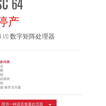
SC 64
ខ្មែរ
한국어
Nederlan
停产
Polski
Portuguê
64 I/O 数字矩阵处理器
Português
Svenska
ภาษาไทย
Türkçe
多内容
Tiếng Việ
点
载
中文
能
训模块
闻
援/最常见问题
用另一种语言查看此页面