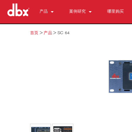
产品
案例研究
哪里购买
CX Series (China)
CX2400 (China)
新闻
首页
>
产品
>
SC 64
500 Series
CX3600 (China)
510
DriveRack (ch)
CX4800 (China)
520
DriveRack Premium
个人监测与控制
530
DriveRack 260
PMC16
ZonePRO
560A
TR1616
1260
区域控制器 （我们的）
580
PS6
1261
ZC-鲍勃 ·
反馈抑制
1260 m
ZC 火
AFS2
麦克风前置放大器
1261 米
ZC1
DriveRack 260
286s
动态处理器
640
ZC2 级
iEQ15
676
166xs
分频器
641
ZC3
iEQ31
580
266xs
223s
均衡器
640 m
ZC4
560A
223xs
131s
分谐波合成
641 米
ZC6
520
基地
215s
DriveRack 260