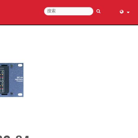
English (
عربي
Dansk
Deutsch
Ελληνι
Español
Français
עברית
हिन्दी
Bahasa I
Italiano
日本語