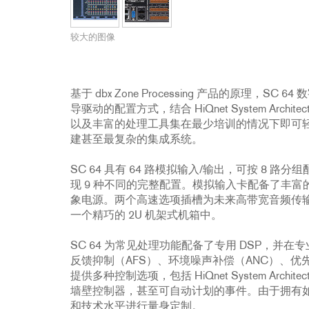
配件
YCT
234xs
231s
DriveRack PA2
db10
停产型号
ZC8
1215
510
db12
较大的图像
ZC9
1231
PB48
2231
RTA-M
iEQ15
PS6
基于 dbx Zone Processing 产品的原理
iEQ31
Di1
导驱动的配置方式，结合 HiQnet System Arc
以及丰富的处理工具集在最少培训的情况下即可轻松
530
DJDI
建甚至最复杂的集成系统。
CT-2
SC 64 具有 64 路模拟输入/输出，可按 8 
CT-3
现 9 种不同的完整配置。模拟输入卡配备了丰
DI4
象电源。两个高速选项插槽为未来高带宽音频传
一个精巧的 2U 机架式机箱中。
SC 64 为常见处理功能配备了专用 DSP，
反馈抑制（AFS）、环境噪声补偿（ANC）、优先
提供多种控制选项，包括 HiQnet System Ar
墙壁控制器，甚至可自动计划的事件。由于拥有如
和技术水平进行量身定制。