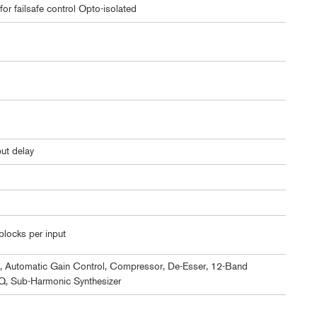
r failsafe control Opto-isolated
ut delay
blocks per input
 Automatic Gain Control, Compressor, De-Esser, 12-Band
Q, Sub-Harmonic Synthesizer