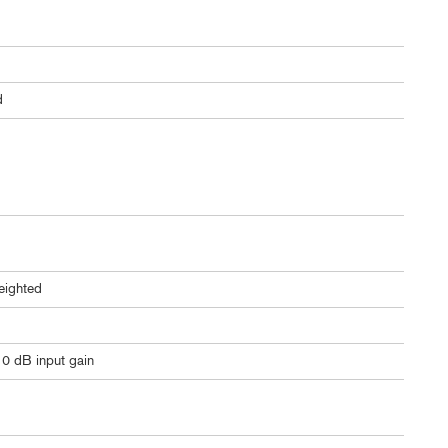
d
eighted
 0 dB input gain