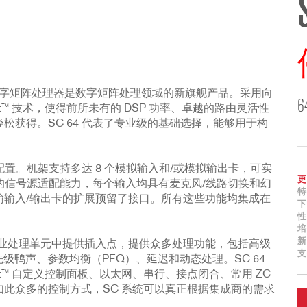
，SC 64 数字矩阵处理器是数字矩阵处理领域的新旗舰产品。采用向
hitect™ 技术，使得前所未有的 DSP 功率、卓越的路由灵活性
获得。SC 64 代表了专业级的基础选择，能够用于构
路分组配置。机架支持多达 8 个模拟输入和/或模拟输出卡，可实
更
富的信号源适配能力，每个输入均具有麦克风/线路切换和幻
特
输输入/输出卡的扩展预留了接口。所有这些功能均集成在
下
性
培
新
并在专业处理单元中提供插入点，提供众多处理功能，包括高级
支
级鸭声、参数均衡（PEQ）、延迟和动态处理。SC 64
chitect™ 自定义控制面板、以太网、串行、接点闭合、常用 ZC
此众多的控制方式，SC 系统可以真正根据集成商的需求