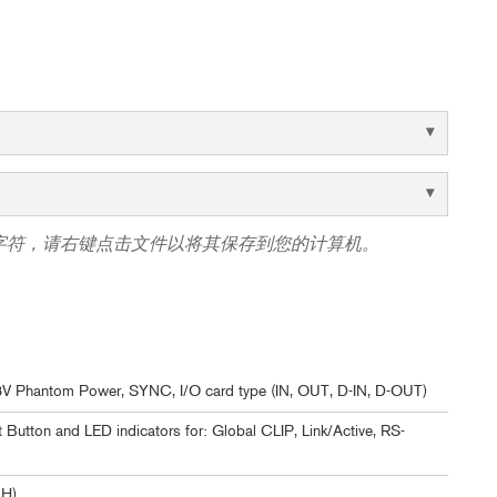
字符，请右键点击文件以将其保存到您的计算机。
 48V Phantom Power, SYNC, I/O card type (IN, OUT, D-IN, D-OUT)
 Button and LED indicators for: Global CLIP, Link/Active, RS-
 H)