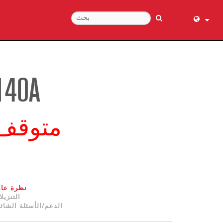
English (
عربي
Dansk
140A
Deutsch
Ελληνι
متوقف
Español
Français
עברית
हिन्दी
Bahasa I
نظرة عام
Italiano
التنزيل
الدعم/الأسئلة الشائ
日本語