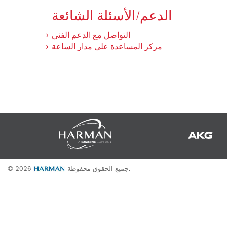
2231
RTA-M
الدعم/الأسئلة الشائعة
iEQ15
PS6
iEQ31
Di1
التواصل مع الدعم الفني
مركز المساعدة على مدار الساعة
530
DJDI
CT-2
CT-3
DI4
جميع الحقوق محفوظة.
© 2026