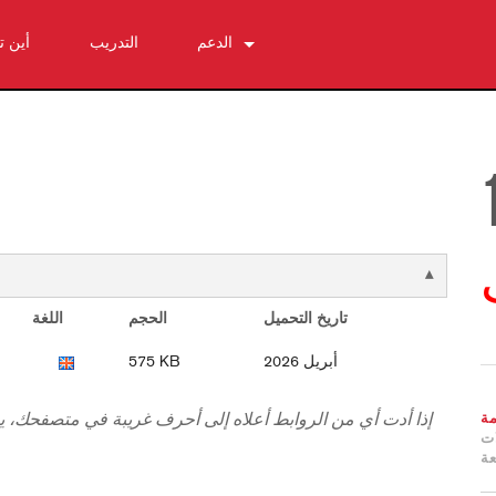
الدعم
التدريب
أين 
اتصل بنا
مركز المساعدة على مدار الساعة
البرامج
التنزيلات
الضمان
تسجيل المنتج
الخدمة
تاريخ التحميل
الحجم
اللغة
أبريل 2026
575 KB
ة
إذا أدت أي من الروابط أعلاه إلى أحرف غريبة في متصفحك، ي
ات
عة