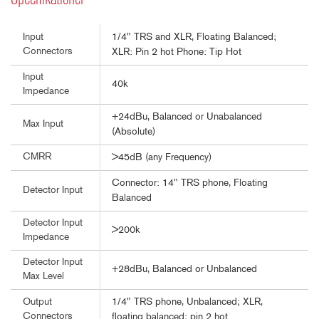
1/4" TRS and XLR, Floating Balanced;
Input
Connectors
XLR: Pin 2 hot Phone: Tip Hot
Input
40k
Impedance
+24dBu, Balanced or Unabalanced
Max Input
(Absolute)
CMRR
>45dB (any Frequency)
Connector: 14" TRS phone, Floating
Detector Input
Balanced
Detector Input
>200k
Impedance
Detector Input
+28dBu, Balanced or Unbalanced
Max Level
1/4" TRS phone, Unbalanced; XLR,
Output
Connectors
floating balanced; pin 2 hot