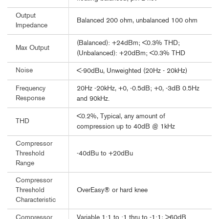
Output
Balanced 200 ohm, unbalanced 100 ohm
Impedance
(Balanced): +24dBm; <0.3% THD;
Max Output
(Unbalanced): +20dBm; <0.3% THD
Noise
<-90dBu, Unweighted (20Hz - 20kHz)
20Hz -20kHz, +0, -0.5dB; +0, -3dB 0.5Hz
Frequency
Response
and 90kHz.
<0.2%, Typical, any amount of
THD
compression up to 40dB @ 1kHz
Compressor
-40dBu to +20dBu
Threshold
Range
Compressor
OverEasy® or hard knee
Threshold
Characteristic
Variable 1:1 to :1 thru to -1:1; >60dB
Compressor