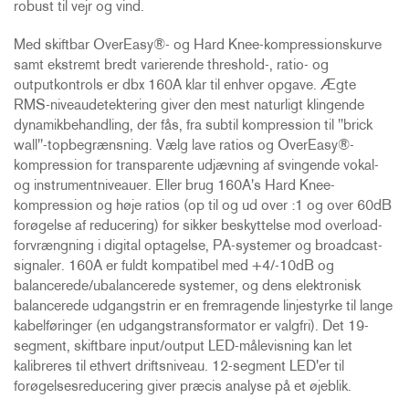
robust til vejr og vind.
Med skiftbar OverEasy®- og Hard Knee-kompressionskurve
samt ekstremt bredt varierende threshold-, ratio- og
outputkontrols er dbx 160A klar til enhver opgave. Ægte
RMS-niveaudetektering giver den mest naturligt klingende
dynamikbehandling, der fås, fra subtil kompression til "brick
wall"-topbegrænsning. Vælg lave ratios og OverEasy®-
kompression for transparente udjævning af svingende vokal-
og instrumentniveauer. Eller brug 160A's Hard Knee-
kompression og høje ratios (op til og ud over :1 og over 60dB
forøgelse af reducering) for sikker beskyttelse mod overload-
forvrængning i digital optagelse, PA-systemer og broadcast-
signaler. 160A er fuldt kompatibel med +4/-10dB og
balancerede/ubalancerede systemer, og dens elektronisk
balancerede udgangstrin er en fremragende linjestyrke til lange
kabelføringer (en udgangstransformator er valgfri). Det 19-
segment, skiftbare input/output LED-målevisning kan let
kalibreres til ethvert driftsniveau. 12-segment LED'er til
forøgelsesreducering giver præcis analyse på et øjeblik.