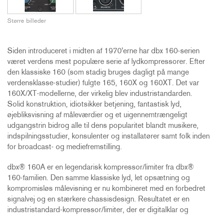
Større billeder
Siden introduceret i midten af 1970'erne har dbx 160-serien
været verdens mest populære serie af lydkompressorer. Efter
den klassiske 160 (som stadig bruges dagligt på mange
verdensklasse-studier) fulgte 165, 160X og 160XT. Det var
160X/XT-modellerne, der virkelig blev industristandarden.
Solid konstruktion, idiotsikker betjening, fantastisk lyd,
øjebliksvisning af måleværdier og et uigennemtrængeligt
udgangstrin bidrog alle til dens popularitet blandt musikere,
indspilningsstudier, konsulenter og installatører samt folk inden
for broadcast- og mediefremstilling.
dbx® 160A er en legendarisk kompressor/limiter fra dbx®
160-familien. Den samme klassiske lyd, let opsætning og
kompromisløs målevisning er nu kombineret med en forbedret
signalvej og en stærkere chassisdesign. Resultatet er en
industristandard-kompressor/limiter, der er digitalklar og