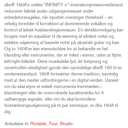
dbx® 160A's unikke "INFINITY +"-inverskompressionstilstand
reducerer faktisk audio-udgangsniveauet under
enhedsforstagelse, når inputtet overstiger threshold – en
virkelig livredder til korrektion af dominerende vokalkor og
kontrol af løbsk husblandingsniveauer. En detektorindgang kan
bruges med en equalizer til de-essning af sibilant vokal og
selektiv udjævning af basede noter på akustisk guitar og bas.
Og to 160A'er kan stereokobles for at behandle en hel
blanding eller instrumenter, der er miket i stereo, uden at flytte
left/right-billedet. Dens musikalske lyd, let betjening og
uovertruffen alsidighed gjorde den oprindelige dbx® 160 til en
verdensstandard. 160A fortsætter denne tradition, samtidig
med at den møder udfordringerne i en digital verden. Uanset
om du skal styre et enkelt instruments fremtræden i
blandinegen eller de overordnede karakteristika for 4
uafhængige signaler, eller om du skal kontrollere
forstærkningsudjævning på et par stereopar, er dbx 160A til
dig.
Anbefales til:
Portable
,
Tour
,
Studio
.