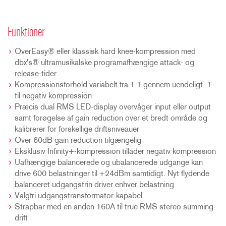
Funktioner
OverEasy® eller klassisk hard knee-kompression med
dbx's® ultramusikalske programafhængige attack- og
release-tider
Kompressionsforhold variabelt fra 1:1 gennem uendeligt :1
til negativ kompression
Præcis dual RMS LED-display overvåger input eller output
samt forøgelse af gain reduction over et bredt område og
kalibrerer for forskellige driftsniveauer
Over 60dB gain reduction tilgængelig
Eksklusiv Infinity+-kompression tillader negativ kompression
Uafhængige balancerede og ubalancerede udgange kan
drive 600 belastninger til +24dBm samtidigt. Nyt flydende
balanceret udgangstrin driver enhver belastning
Valgfri udgangstransformator-kapabel
Strapbar med en anden 160A til true RMS stereo summing-
drift