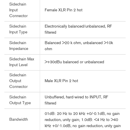
Sidechain
Female XLR Pin 2 hot
Input
Connector
Electronically balanced/unbalanced, RF
Sidechain
Input Type
filtered
Balanced >20 k ohm, unbalanced >10k
Sidechain
Impedance
ohm
Sidechain Max
>+30dBu balanced or unbalanced
Input Level
Sidechain
Male XLR Pin 2 hot
Output
Connector
Unbuffered, hard-wired to INPUT, RF
Sidechain
Output Type
filtered
01dB: 20 Hz to 20 kHz +0/-0.1dB, no gain
Bandwidth
reduction, unity gain; 1.0dB: <4 Hz to >40
kHz +0/-1.0dB, no gain reduction, unity gain