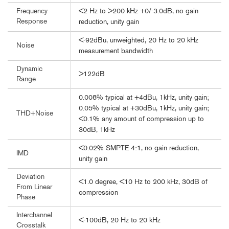
<2 Hz to >200 kHz +0/-3.0dB, no gain
Frequency
Response
reduction, unity gain
<-92dBu, unweighted, 20 Hz to 20 kHz
Noise
measurement bandwidth
Dynamic
>122dB
Range
0.008% typical at +4dBu, 1kHz, unity gain;
0.05% typical at +30dBu, 1kHz, unity gain;
THD+Noise
<0.1% any amount of compression up to
30dB, 1kHz
<0.02% SMPTE 4:1, no gain reduction,
IMD
unity gain
Deviation
<1.0 degree, <10 Hz to 200 kHz, 30dB of
From Linear
compression
Phase
Interchannel
<-100dB, 20 Hz to 20 kHz
Crosstalk