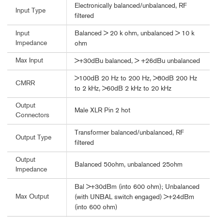
Electronically balanced/unbalanced, RF
Input Type
filtered
Balanced > 20 k ohm, unbalanced > 10 k
Input
Impedance
ohm
Max Input
>+30dBu balanced, > +26dBu unbalanced
>100dB 20 Hz to 200 Hz, >80dB 200 Hz
CMRR
to 2 kHz, >60dB 2 kHz to 20 kHz
Output
Male XLR Pin 2 hot
Connectors
Transformer balanced/unbalanced, RF
Output Type
filtered
Output
Balanced 50ohm, unbalanced 25ohm
Impedance
Bal >+30dBm (into 600 ohm); Unbalanced
Max Output
(with UNBAL switch engaged) >+24dBm
(into 600 ohm)