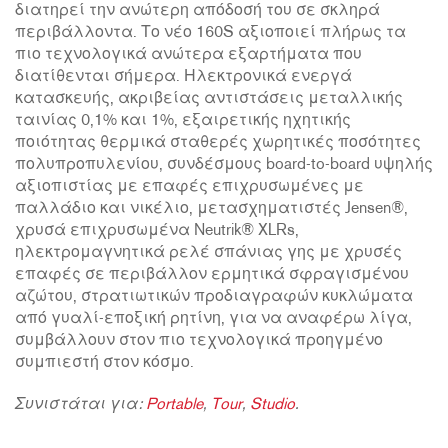
διατηρεί την ανώτερη απόδοσή του σε σκληρά
περιβάλλοντα. Το νέο 160S αξιοποιεί πλήρως τα
πιο τεχνολογικά ανώτερα εξαρτήματα που
διατίθενται σήμερα. Ηλεκτρονικά ενεργά
κατασκευής, ακριβείας αντιστάσεις μεταλλικής
ταινίας 0,1% και 1%, εξαιρετικής ηχητικής
ποιότητας θερμικά σταθερές χωρητικές ποσότητες
πολυπροπυλενίου, συνδέσμους board-to-board υψηλής
αξιοπιστίας με επαφές επιχρυσωμένες με
παλλάδιο και νικέλιο, μετασχηματιστές Jensen®,
χρυσά επιχρυσωμένα Neutrik® XLRs,
ηλεκτρομαγνητικά ρελέ σπάνιας γης με χρυσές
επαφές σε περιβάλλον ερμητικά σφραγισμένου
αζώτου, στρατιωτικών προδιαγραφών κυκλώματα
από γυαλί-εποξική ρητίνη, για να αναφέρω λίγα,
συμβάλλουν στον πιο τεχνολογικά προηγμένο
συμπιεστή στον κόσμο.
Συνιστάται για:
Portable
,
Tour
,
Studio
.