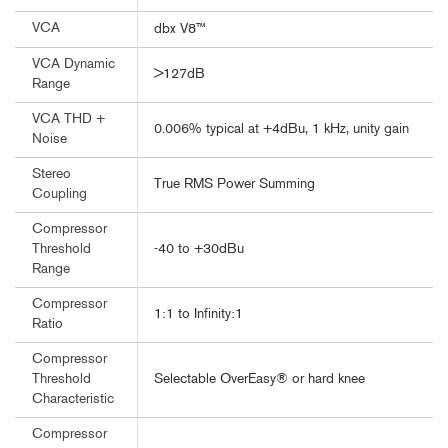
VCA
dbx V8™
VCA Dynamic
>127dB
Range
VCA THD +
0.006% typical at +4dBu, 1 kHz, unity gain
Noise
Stereo
True RMS Power Summing
Coupling
Compressor
-40 to +30dBu
Threshold
Range
Compressor
1:1 to Infinity:1
Ratio
Compressor
Selectable OverEasy® or hard knee
Threshold
Characteristic
Compressor