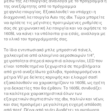
μέσω της λειτουργίας ανάλογα με το πρόγραμμα ή
της ανεξάρτητης από το πρόγραμμα
χειручλειτουργίας. Εξακολουθεί να υπάρχει η
διαχρονική λειτουργία Auto της dbx. Τώρα μπορείτε
να ορίσετε τις μέγιστες προτιμώμενες ρυθμίσεις
σας σε χειρωνακτική λειτουργία και να αφήσετε το
160SL να κάνει τα υπόλοιπα για εσάς, ανάλογα με
το υλικό του προγράμματός σας.
Το ίδιο εντυπωσιακό μπλε μπροστινό πάνελ,
χαλκευμένο από αλουμίνιο αεροσκαφών 1/4",
χειροποίητα στερεά κουμπιά αλουμινίου, LED που
είναι τοποθετημένα ξεχωριστά σε περιβλήματα
από χυτό ανοξείδωτο χάλυβα, προσαρμοσμένα κ
μέτρα VU με δείκτες κορυφής και ελαφρύ σασί
εξακολουθούν να χαρακτηρίζουν το 160SL ως ηγέτη
για δεκαετίες που θα έρθουν. Το 160SL συνδυάζει
τα καλύτερα χαρακτηριστικά όλων των
εξαιρετικών συμπιεστών της dbx, παλιών και νέων,
και σας προσφέρει μεγαλύτερη ευχερή απόδοση
από ποτέ. Πέρα από το ότι διαθέτει το αυτόματο