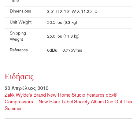
Time
Dimensions
3.5” H X 19” W X 11.25” D
Unit Weight
20.5 lbs (9.3 kg)
Shipping
25.0 lbs (11.3 kg)
Weight
Reference
0dBu = 0.775Vrms
Ειδήσεις
22 Απρίλιος 2010
Zakk Wylde's Brand New Home Studio Features dbx®
Compressors — New Black Label Society Album Due Out This
Summer