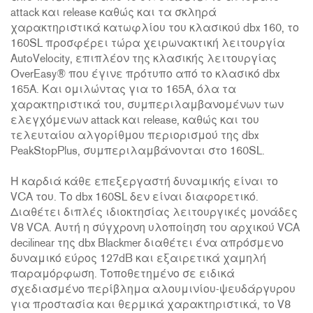
attack και release καθώς και τα σκληρά
χαρακτηριστικά κατωφλίου του κλασικού dbx 160, το
160SL προσφέρει τώρα χειρωνακτική λειτουργία
AutoVelocity, επιπλέον της κλασικής λειτουργίας
OverEasy® που έγινε πρότυπο από το κλασικό dbx
165A. Και ομιλώντας για το 165A, όλα τα
χαρακτηριστικά του, συμπεριλαμβανομένων των
ελεγχόμενων attack και release, καθώς και του
τελευταίου αλγορίθμου περιορισμού της dbx
PeakStopPlus, συμπεριλαμβάνονται στο 160SL.
Η καρδιά κάθε επεξεργαστή δυναμικής είναι το
VCA του. Το dbx 160SL δεν είναι διαφορετικό.
Διαθέτει διπλές ιδιοκτησίας λειτουργικές μονάδες
V8 VCA. Αυτή η σύγχρονη υλοποίηση του αρχικού VCA
decilinear της dbx Blackmer διαθέτει ένα απρόσμενο
δυναμικό εύρος 127dB και εξαιρετικά χαμηλή
παραμόρφωση. Τοποθετημένο σε ειδικά
σχεδιασμένο περίβλημα αλουμινίου-ψευδάργυρου
για προστασία και θερμικά χαρακτηριστικά, το V8