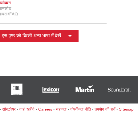
ខ្មែរ
वलोकन
ाउनलोड
한국어
हायता/FAQ
Nederlan
Polski
इस पृष्ठ को किसी अन्य भाषा में देखें
Portuguê
Português
Svenska
ภาษาไทย
Türkçe
Tiếng Việ
中文
•
सॉफ्टवेयर
•
कहां खरीदें
•
Careers
•
सहायता
•
गोपनीयता नीति
•
उपयोग की शर्तें
•
Sitemap