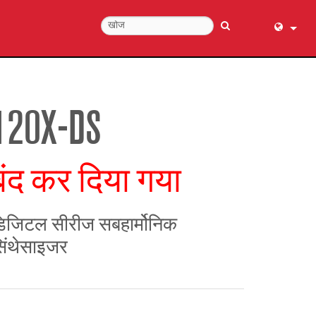
English (
عربي
Dansk
120X-DS
Deutsch
Ελληνι
बंद कर दिया गया
Español
Français
עברית
िजिटल सीरीज सबहार्मोनिक
हिन्दी
िंथेसाइजर
Bahasa I
Italiano
日本語