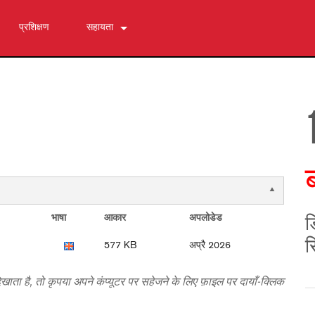
प्रशिक्षण
सहायता
हमसे संपर्क करें
24/7 सहायता केंद्र
सॉफ्टवेयर
डाउनलोड
वारंटी
उत्पाद पंजीकरण
सेवा
भाषा
आकार
अपलोडेड
ड
स
577 KB
अप्रै 2026
दिखाता है, तो कृपया अपने कंप्यूटर पर सहेजने के लिए फ़ाइल पर दायाँ-क्लिक