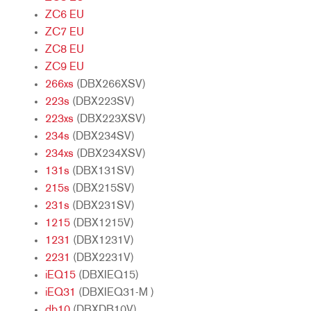
ZC6 EU
ZC7 EU
ZC8 EU
ZC9 EU
266xs
(DBX266XSV)
223s
(DBX223SV)
223xs
(DBX223XSV)
234s
(DBX234SV)
234xs
(DBX234XSV)
131s
(DBX131SV)
215s
(DBX215SV)
231s
(DBX231SV)
1215
(DBX1215V)
1231
(DBX1231V)
2231
(DBX2231V)
iEQ15
(DBXIEQ15)
iEQ31
(DBXIEQ31-M )
db10
(DBXDB10V)