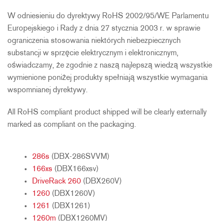
W odniesieniu do dyrektywy RoHS 2002/95/WE Parlamentu
Europejskiego i Rady z dnia 27 stycznia 2003 r. w sprawie
ograniczenia stosowania niektórych niebezpiecznych
substancji w sprzęcie elektrycznym i elektronicznym,
oświadczamy, że zgodnie z naszą najlepszą wiedzą wszystkie
wymienione poniżej produkty spełniają wszystkie wymagania
wspomnianej dyrektywy.
All RoHS compliant product shipped will be clearly externally
marked as compliant on the packaging.
286s
(DBX-286SVVM)
166xs
(DBX166xsv)
DriveRack 260
(DBX260V)
1260
(DBX1260V)
1261
(DBX1261)
1260m
(DBX1260MV)