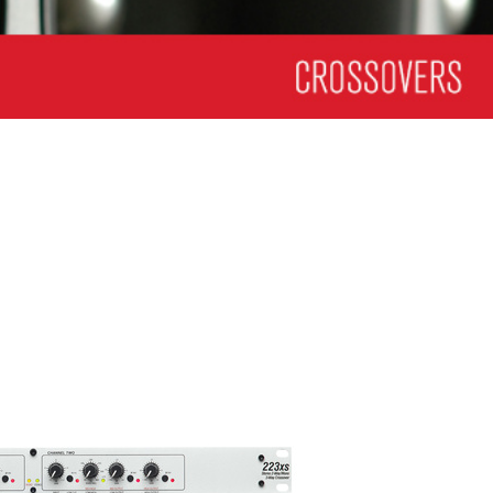
ខ្មែរ
한국어
Nederlan
Polski
Portuguê
Português
Svenska
ภาษาไทย
Türkçe
Tiếng Việ
中文