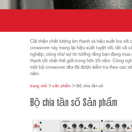
2231
RTA-M
iEQ15
PS6
iEQ31
Di1
530
DJDI
CT-2
Cải thiện chất lượng âm thanh và hiệu suất loa với 
CT-3
crossover này mang lại hiệu suất tuyệt vời, tất c
nghiệp, cũng như sự tin tưởng rằng bạn đang mua m
DI4
thanh tốt nhất thế giới trong hơn 25 năm. Công ng
một bộ crossover dbx đã được kiểm tra theo các tiê
năm.
trang chủ
>
sản phẩm
>
Bộ chia tần số
Bộ chia tần số Sản phẩm