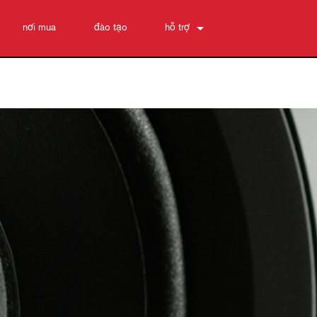
nơi mua
đào tạo
hỗ trợ
Liên hệ chúng tôi
Trung tâm trợ giúp 24/7
phần mềm
Tải xuống
Bảo hành
đăng ký sản phẩm
Dịch vụ