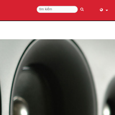
English (
عربي
Dansk
Deutsch
Ελληνι
Español
Français
עברית
हिन्दी
Bahasa I
Italiano
日本語