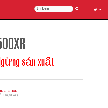
English (
عربي
Dansk
500XR
Deutsch
Ελληνι
Ngừng sản xuất
Español
Français
עברית
हिन्दी
Bahasa I
ỔNG QUAN
Italiano
Ỗ TRỢ/FAQ
日本語