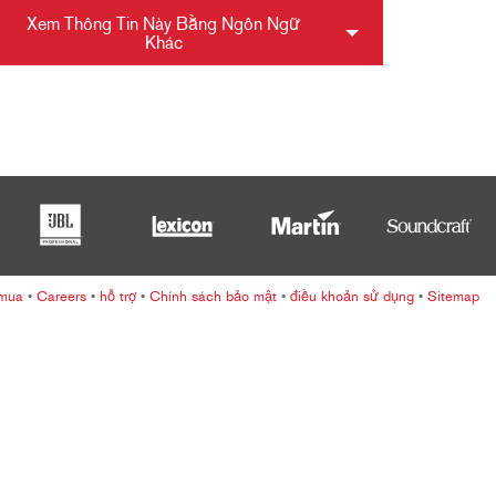
ខ្មែរ
Xem Thông Tin Này Bằng Ngôn Ngữ
한국어
Khác
Nederlan
Polski
Portuguê
Português
Svenska
ภาษาไทย
Türkçe
 mua
•
Careers
•
hỗ trợ
•
Chính sách bảo mật
•
điều khoản sử dụng
•
Sitemap
Tiếng Việ
中文