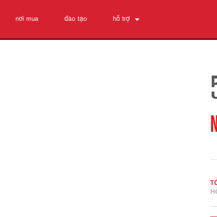
nơi mua
đào tạo
hỗ trợ
Liên hệ chúng tôi
Trung tâm trợ giúp 24/7
phần mềm
Tải xuống
Bảo hành
đăng ký sản phẩm
Dịch vụ
T
H