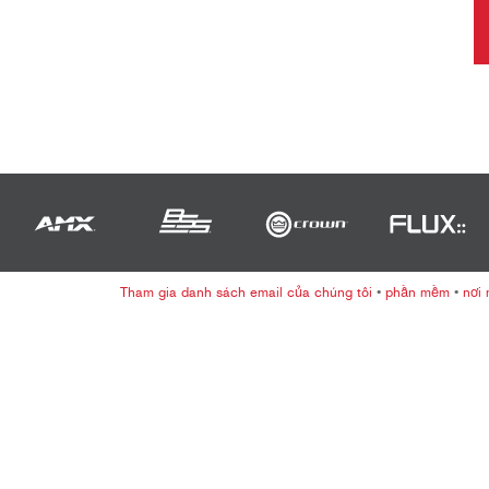
Tham gia danh sách email của chúng tôi
•
phần mềm
•
nơi