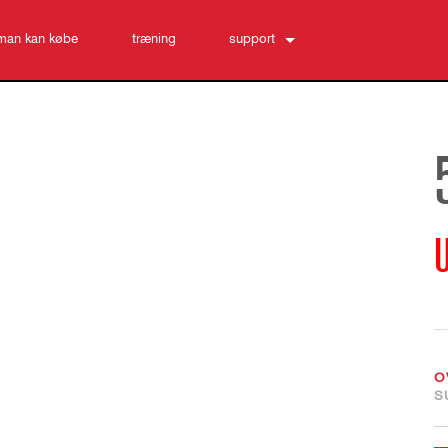
man kan købe
træning
support
Kontakt os
Hjælpecenter døgnet rundt
software
Downloads
Garanti
produktregistrering
Service
O
S