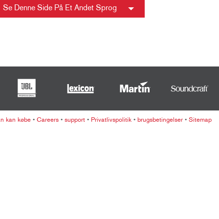
ខ្មែរ
Se Denne Side På Et Andet Sprog
한국어
Nederlan
Polski
Portuguê
Português
Svenska
ภาษาไทย
an kan købe
•
Careers
•
support
•
Privatlivspolitik
•
brugsbetingelser
•
Sitemap
Türkçe
Tiếng Việ
中文