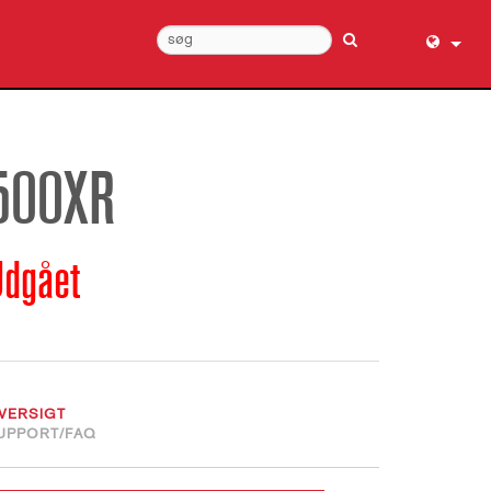
English (
عربي
Dansk
500XR
Deutsch
Ελληνι
Udgået
Español
Français
עברית
हिन्दी
Bahasa I
VERSIGT
Italiano
UPPORT/FAQ
日本語