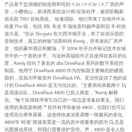
产品基于盐湖城的制造商和司的 < br / > < br / > 厂房的声
音，小樱桃山，新泽西系统设计师/安装程序，被窃听翻新
俱乐部 TRU 音响系统。 哈曼国际。他们带来了在组件中从
哈曼 Pro 组，包括 JBL 专业 ® 场地系列扬声器和冠 ®-科技
放大器。"自从 Borgata 在大西洋城开业，有了在俱乐部的
音响技术，真正的种族"说斯科特 Kemly，所有者的厂房声
音，指的豪华酒店和赌场，于 2004 年开办并标记技术在城
市中的一个新的水平。与这种高端组件正在使用在多区的位
置，Kemly 转向了著名的 dbx DriveRack 系列的数字系统控
制器。他用于 DriveRack 4800 作为控制器主要舞蹈的楼面
面积，添加为甲板室外 DriveRack PA。灵活性提供了他的设
计的 DriveRack 4800 是无与伦比的。"主要房间承载两个 Dj
及现场乐队，DriveRack 4800 已投入两套，"Kemly 解释
说。"每个应用程序有它自己的一组总是准备好要走。我们
使用的系统架构师 ™ 软件程序和备份 4800，但我们也可以
使用高分辨率屏幕，这使得快速深夜调整一阵微风的变化。
4800'S '砖墙' 限速装置是一流的其中很重要的因为 Dj 总是
试图驱动系统，和我们需要保护安培。声，4800 是令人惊