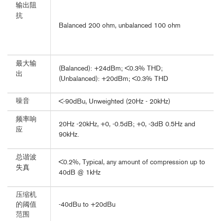
输出阻
抗
Balanced 200 ohm, unbalanced 100 ohm
最大输
(Balanced): +24dBm; <0.3% THD;
出
(Unbalanced): +20dBm; <0.3% THD
噪音
<-90dBu, Unweighted (20Hz - 20kHz)
频率响
20Hz -20kHz, +0, -0.5dB; +0, -3dB 0.5Hz and
应
90kHz.
总谐波
<0.2%, Typical, any amount of compression up to
失真
40dB @ 1kHz
压缩机
-40dBu to +20dBu
的阈值
范围