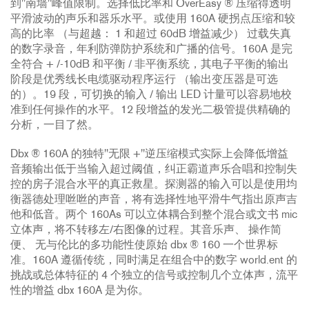
到"南墙"峰值限制。选择低比率和 OverEasy ® 压缩得透明
平滑波动的声乐和器乐水平。或使用 160A 硬拐点压缩和较
高的比率 （与超越： 1 和超过 60dB 增益减少） 过载失真
的数字录音，年利防弹防护系统和广播的信号。160A 是完
全符合 + /-10dB 和平衡 / 非平衡系统，其电子平衡的输出
阶段是优秀线长电缆驱动程序运行 （输出变压器是可选
的）。19 段，可切换的输入 / 输出 LED 计量可以容易地校
准到任何操作的水平。12 段增益的发光二极管提供精确的
分析，一目了然。
Dbx ® 160A 的独特"无限 +"逆压缩模式实际上会降低增益
音频输出低于当输入超过阈值，纠正霸道声乐合唱和控制失
控的房子混合水平的真正救星。探测器的输入可以是使用均
衡器德处理咝咝的声音，将有选择性地平滑牛气指出原声吉
他和低音。两个 160As 可以立体耦合到整个混合或文书 mic
立体声，将不转移左/右图像的过程。其音乐声、 操作简
便、 无与伦比的多功能性使原始 dbx ® 160 一个世界标
准。160A 遵循传统，同时满足在组合中的数字 world.ent 的
挑战或总体特征的 4 个独立的信号或控制几个立体声，流平
性的增益 dbx 160A 是为你。