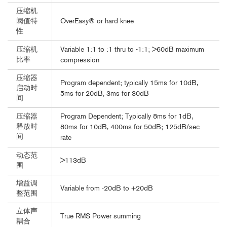
压缩机
OverEasy® or hard knee
阈值特
性
Variable 1:1 to :1 thru to -1:1; >60dB maximum
压缩机
比率
compression
压缩器
Program dependent; typically 15ms for 10dB,
启动时
5ms for 20dB, 3ms for 30dB
间
Program Dependent; Typically 8ms for 1dB,
压缩器
释放时
80ms for 10dB, 400ms for 50dB; 125dB/sec
间
rate
动态范
>113dB
围
增益调
Variable from -20dB to +20dB
整范围
立体声
True RMS Power summing
耦合