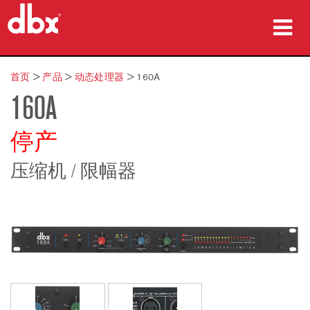
产品
首页
>
产品
>
动态处理器
>
160A
160A
案例研究
哪里购买
停产
培训
压缩机 / 限幅器
支持
语言/地区