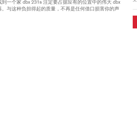
支
家 dbx 231s 注定要占据应有的位置中的伟大 dbx
器。与这种负担得起的质量，不再是任何借口损害你的声