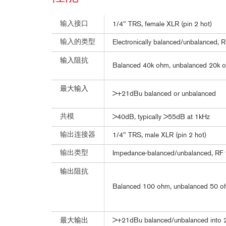
输入接口
1/4" TRS, female XLR (pin 2 hot)
输入的类型
Electronically balanced/unbalanced, RF
输入阻抗
Balanced 40k ohm, unbalanced 20k 
最大输入
>+21dBu balanced or unbalanced
共模
>40dB, typically >55dB at 1kHz
输出连接器
1/4" TRS, male XLR (pin 2 hot)
输出类型
Impedance-balanced/unbalanced, RF f
输出阻抗
Balanced 100 ohm, unbalanced 50 
最大输出
>+21dBu balanced/unbalanced into 2