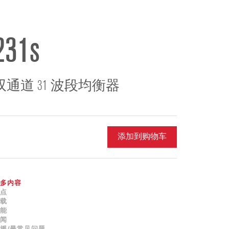
ខ្មែរ
한국어
Nederlan
231s
Polski
Portuguê
Português
双通道 31 波段均衡器
Svenska
ภาษาไทย
Türkçe
添加到购物车
Tiếng Việ
中文
多内容
点
载
能
闻