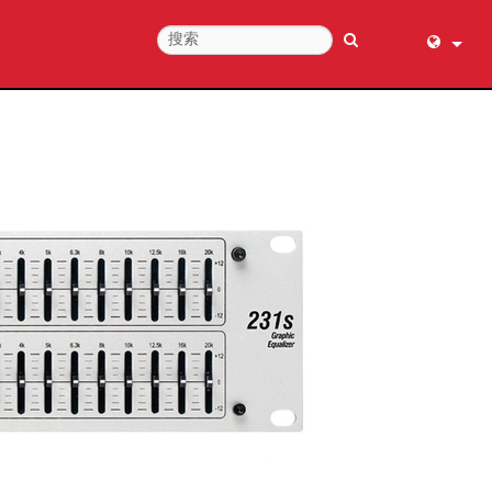
English (
عربي
Dansk
Deutsch
Ελληνι
Español
Français
עברית
हिन्दी
Bahasa I
Italiano
日本語