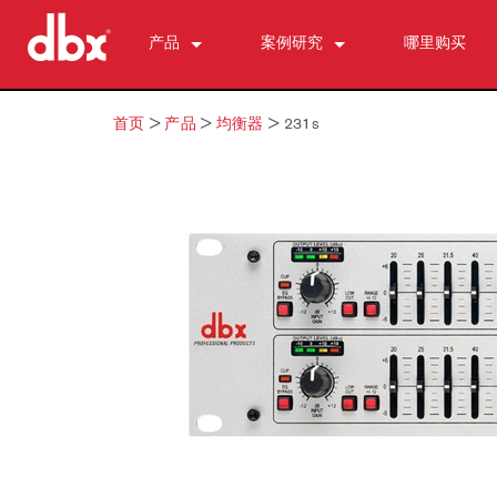
产品
案例研究
哪里购买
CX Series (China)
CX2400 (China)
新闻
首页
>
产品
>
均衡器
>
231s
500 Series
CX3600 (China)
510
DriveRack (ch)
CX4800 (China)
520
DriveRack Premium
个人监测与控制
530
DriveRack 260
PMC16
ZonePRO
560A
TR1616
1260
区域控制器 （我们的）
580
PS6
1261
ZC-鲍勃 ·
反馈抑制
1260 m
ZC 火
AFS2
麦克风前置放大器
1261 米
ZC1
DriveRack 260
286s
动态处理器
640
ZC2 级
iEQ15
676
166xs
分频器
641
ZC3
iEQ31
580
266xs
223s
均衡器
640 m
ZC4
560A
223xs
131s
分谐波合成
641 米
ZC6
520
基地
215s
DriveRack 260