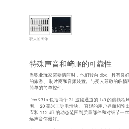
配件
YCT
234xs
231s
DriveRack PA2
db10
停产型号
ZC8
1215
510
db12
ZC9
1231
PB48
2231
RTA-M
iEQ15
PS6
较大的图像
iEQ31
Di1
530
DJDI
CT-2
特殊声音和崎岖的可靠性
CT-3
当职业玩家需要情商时，他们转向 dbx。具有良好
DI4
的旅游、 制片商和音频装置。与受人尊敬的临情商的
简单的简单控件。
Dbx 231s 包括两个 31 波段通道的 1/3 的倍频程均衡
围、 20 毫米非导电滑块、 直观的用户界面和输出级计
应和 112 dB 的动态范围到质量部件和对细节
远声音你最好。