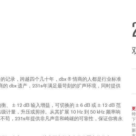
的记录，跨越四个几十年，dbx ® 情商的人都是行业标准
 dbx 遗产，231s年满足最苛刻的扩声环境，同时提供
、 ± 12 dB 输入增益，可切换的 ± 6 dB 或 ± 12 dB 范
更
量，升压或剪掉。从其扩展 10 Hz 到 50 kHz 频率响
特
一丝不苟，231s年提供非凡声音和崎岖的可靠性，保证你将永
下
性
新