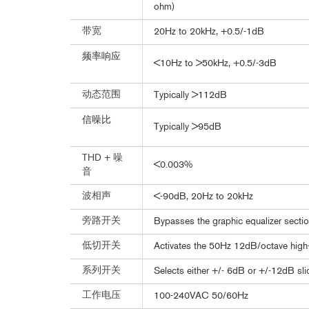
ohm)
带宽
20Hz to 20kHz, +0.5/-1dB
频率响应
<10Hz to >50kHz, +0.5/-3dB
动态范围
Typically >112dB
信噪比
Typically >95dB
THD + 噪
<0.003%
音
波相声
<-90dB, 20Hz to 20kHz
旁路开关
Bypasses the graphic equalizer section
低切开关
Activates the 50Hz 12dB/octave high-p
系列开关
Selects either +/- 6dB or +/-12dB sli
工作电压
100-240VAC 50/60Hz