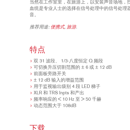
当然在工作室里，在旅游上，以安装声音场地，找到一个
血统是专业人士的选择在信号处理中的信号处理
音。
推荐用途:
便携式
,
旅游
.
特点
双 31 波段、 1/3-八度恒定 Q 频段
可切换升压切割范围的 ± 6 或 ± 12 dB
前面板旁路开关
± 12 dB 输入的增益范围
用于监视输出级别 4 段 LED 梯子
XLR 和 TRS Inpts 和产出
频率响应的 < 10 Hz 至 > 50 千赫
动态范围大于 108dB
下载