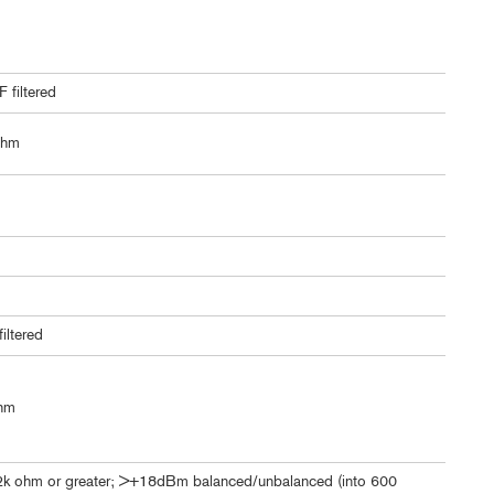
 filtered
ohm
iltered
ohm
k ohm or greater; >+18dBm balanced/unbalanced (into 600