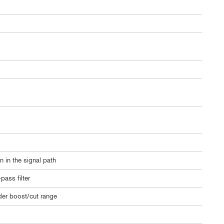
 in the signal path
ass filter
der boost/cut range